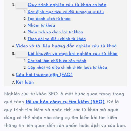
Quy trình nghiên cứu từ khóa cơ bản
Xác định mục tiêu và đối tượng mục tiêu
Tạo danh sách từ khóa
Nhóm từ khóa
Phân tích và chọn lọc từ khóa
Theo dõi và điều chỉnh từ khóa
Video và tài liệu hướng dẫn nghiên cứu từ khoá
Lời khuyên và mẹo khi nghiên cứu từ khóa
Các sai lầm phổ biến cần tránh
Cập nhật và điều chỉnh chiến lược từ khóa
Câu hỏi thường gặp (FAQ)
Kết luận
Nghiên cứu từ khóa SEO là một bước quan trọng trong
quá trình
tối ưu hóa công cụ tìm kiếm (SEO)
. Đó là
quy trình tìm kiếm và phân tích các từ khóa mà người
dùng có thể nhập vào công cụ tìm kiếm khi tìm kiếm
thông tin liên quan đến sản phẩm hoặc dịch vụ của bạn.