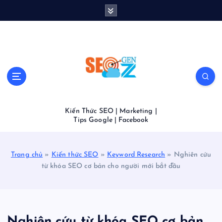
S
k
i
p
t
o
c
o
n
t
Kiến Thức SEO | Marketing |
e
Tips Google | Facebook
n
t
Trang chủ
»
Kiến thức SEO
»
Keyword Research
»
Nghiên cứu
từ khóa SEO cơ bản cho người mới bắt đầu
Nghiên cứu từ khóa SEO cơ bản