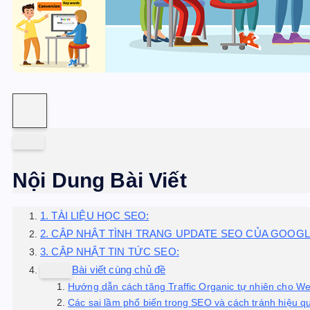
Nội Dung Bài Viết
1. TÀI LIỆU HỌC SEO:
2. CẬP NHẬT TÌNH TRẠNG UPDATE SEO CỦA GOOGL
3. CẬP NHẬT TIN TỨC SEO:
Bài viết cùng chủ đề
Hướng dẫn cách tăng Traffic Organic tự nhiên cho We
Các sai lầm phổ biến trong SEO và cách tránh hiệu q