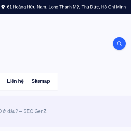
61 Hoàng Hữu Nam, Long Thạnh Mỹ, Thủ Đức, Hồ Chí Minh
Liên hệ
Sitemap
SEO ở đâu? – SEO GenZ