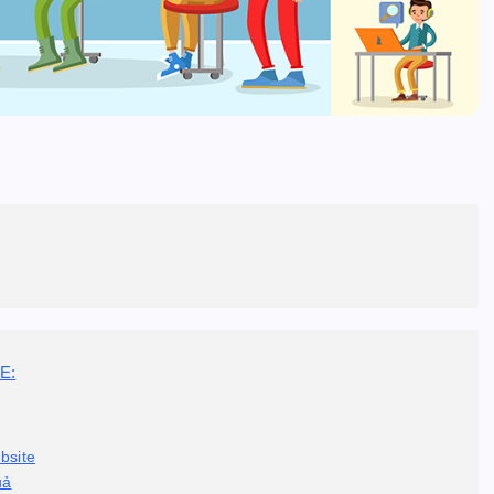
E:
bsite
uả