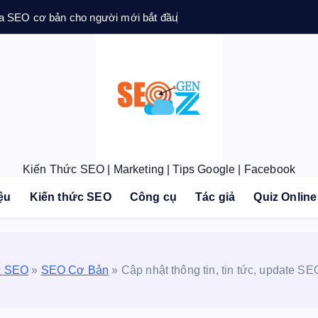
a SEO cơ bản cho người mới bắt đầu
Kiến Thức SEO | Marketing | Tips Google | Facebook
iệu
Kiến thức SEO
Công cụ
Tác giả
Quiz Online
c SEO
»
SEO Cơ Bản
»
Cập nhật thông tin, tin tức, update 