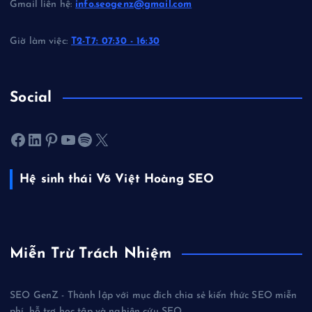
Gmail liên hệ:
info.seogenz@gmail.com
Giờ làm việc:
T2-T7: 07:30 - 16:30
Social
Facebook
LinkedIn
Pinterest
Youtube
Spotify
X
Hệ sinh thái Võ Việt Hoàng SEO
Miễn Trừ Trách Nhiệm
SEO GenZ - Thành lập với mục đích chia sẻ kiến thức SEO miễn
phí, hỗ trợ học tập và nghiên cứu SEO.