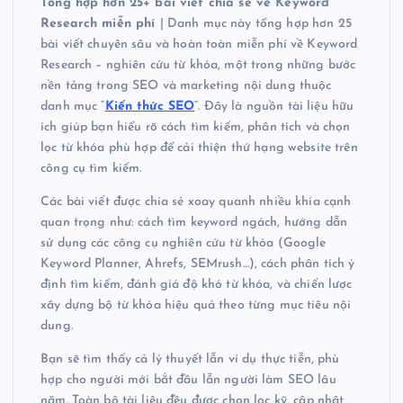
Tổng hợp hơn 25+ bài viết chia sẻ về Keyword
Research miễn phí
| Danh mục này tổng hợp hơn 25
bài viết chuyên sâu và hoàn toàn miễn phí về Keyword
Research – nghiên cứu từ khóa, một trong những bước
nền tảng trong SEO và marketing nội dung thuộc
danh mục “
Kiến thức SEO
“. Đây là nguồn tài liệu hữu
ích giúp bạn hiểu rõ cách tìm kiếm, phân tích và chọn
lọc từ khóa phù hợp để cải thiện thứ hạng website trên
công cụ tìm kiếm.
Các bài viết được chia sẻ xoay quanh nhiều khía cạnh
quan trọng như: cách tìm keyword ngách, hướng dẫn
sử dụng các công cụ nghiên cứu từ khóa (Google
Keyword Planner, Ahrefs, SEMrush…), cách phân tích ý
định tìm kiếm, đánh giá độ khó từ khóa, và chiến lược
xây dựng bộ từ khóa hiệu quả theo từng mục tiêu nội
dung.
Bạn sẽ tìm thấy cả lý thuyết lẫn ví dụ thực tiễn, phù
hợp cho người mới bắt đầu lẫn người làm SEO lâu
năm. Toàn bộ tài liệu đều được chọn lọc kỹ, cập nhật