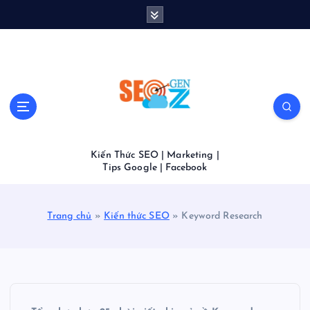
S
k
i
p
t
o
c
o
n
t
Kiến Thức SEO | Marketing |
e
Tips Google | Facebook
n
t
Trang chủ
»
Kiến thức SEO
»
Keyword Research