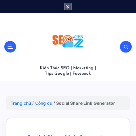
S
k
i
p
t
o
c
o
n
t
Kiến Thức SEO | Marketing |
e
Tips Google | Facebook
n
t
Trang chủ
/
Công cụ
/
Social Share Link Generator