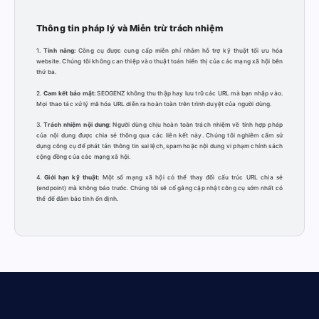
Thông tin pháp lý và Miễn trừ trách nhiệm
1.
Tính năng:
Công cụ được cung cấp miễn phí nhằm hỗ trợ kỹ thuật tối ưu hóa
website. Chúng tôi không can thiệp vào thuật toán hiển thị của các mạng xã hội bên
thứ ba.
2.
Cam kết bảo mật:
SEOGENZ không thu thập hay lưu trữ các URL mà bạn nhập vào.
Mọi thao tác xử lý mã hóa URL diễn ra hoàn toàn trên trình duyệt của người dùng.
3.
Trách nhiệm nội dung:
Người dùng chịu hoàn toàn trách nhiệm về tính hợp pháp
của nội dung được chia sẻ thông qua các liên kết này. Chúng tôi nghiêm cấm sử
dụng công cụ để phát tán thông tin sai lệch, spam hoặc nội dung vi phạm chính sách
cộng đồng của các mạng xã hội.
4.
Giới hạn kỹ thuật:
Một số mạng xã hội có thể thay đổi cấu trúc URL chia sẻ
(endpoint) mà không báo trước. Chúng tôi sẽ cố gắng cập nhật công cụ sớm nhất có
thể để đảm bảo tính ổn định.