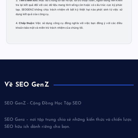
3.
Tính chính xác:
Mặc dù chúng tôi đã nỗ lực tối ưu thuật toán, người dùng nên kiểm
tra lại kết quả đối với các dữ liệu mang tính sống còn hoặc có cấu trúc cực kỳ phức
tạp. SEOGENZ không chịu trách nhiệm về bất kỳ thiệt hại nào phát sinh từ việc sử
dụng kết quả của công cụ.
4.
Chấp thuận:
Việc sử dụng công cụ đồng nghĩa với việc bạn đồng ý với các điều
khoản bảo mật và miễn trừ trách nhiệm của chúng tôi.
Về SEO GenZ
SEO GenZ - Cộng Đồng Học Tập SEO
SEO Genz – nơi tập trung chia sẻ những kiến thức và chiến lược
SEO hữu ích dành riêng cho bạn.