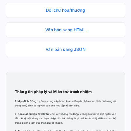
Đổi chữ hoa/thường
Văn bản sang HTML
Văn bản sang JSON
Thông tin pháp lý và Miễn trừ trách nhiệm
1.
Mục đích:
Công cụ được cung cấp hoàn toàn miễn phí nhằm mục đích hỗ trợ người
dùng xử lý định dạng văn bản cho học tập và làm việc.
2.
Bảo mật dữ liệu:
SEOGENZ cam kết không thu thập, không lưu trữ và không truyền
tải bất kỳ nội dung nào bạn nhập vào hệ thống. Mọi quá trình xử lý diễn ra cục bộ
trong bộ nhớ tạm của trình duyệt khách.