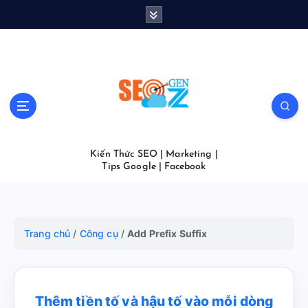
S
k
i
p
t
o
c
o
n
t
Kiến Thức SEO | Marketing |
e
Tips Google | Facebook
n
t
Trang chủ
/
Công cụ
/
Add Prefix Suffix
Thêm tiền tố và hậu tố vào mỗi dòng