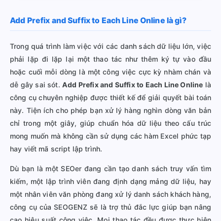
Add Prefix and Suffix to Each Line Online là gì?
Trong quá trình làm việc với các danh sách dữ liệu lớn, việc
phải lặp đi lặp lại một thao tác như thêm ký tự vào đầu
hoặc cuối mỗi dòng là một công việc cực kỳ nhàm chán và
dễ gây sai sót.
Add Prefix and Suffix to Each Line Online
là
công cụ chuyên nghiệp được thiết kế để giải quyết bài toán
này. Tiện ích cho phép bạn xử lý hàng nghìn dòng văn bản
chỉ trong một giây, giúp chuẩn hóa dữ liệu theo cấu trúc
mong muốn mà không cần sử dụng các hàm Excel phức tạp
hay viết mã script lập trình.
Dù bạn là một SEOer đang cần tạo danh sách truy vấn tìm
kiếm, một lập trình viên đang định dạng mảng dữ liệu, hay
một nhân viên văn phòng đang xử lý danh sách khách hàng,
công cụ của SEOGENZ sẽ là trợ thủ đắc lực giúp bạn nâng
cao hiệu suất công việc. Mọi thao tác đều được thực hiện