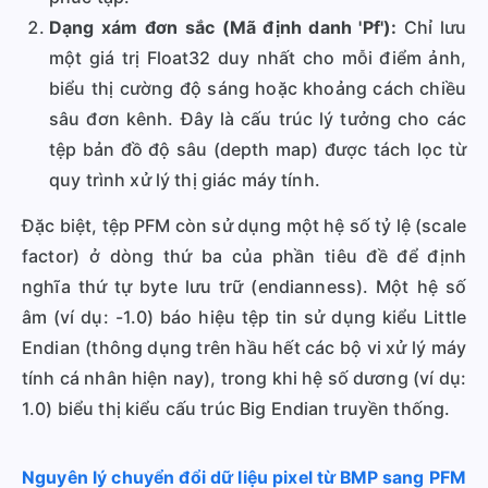
Dạng xám đơn sắc (Mã định danh 'Pf'):
Chỉ lưu
một giá trị Float32 duy nhất cho mỗi điểm ảnh,
biểu thị cường độ sáng hoặc khoảng cách chiều
sâu đơn kênh. Đây là cấu trúc lý tưởng cho các
tệp bản đồ độ sâu (depth map) được tách lọc từ
quy trình xử lý thị giác máy tính.
Đặc biệt, tệp PFM còn sử dụng một hệ số tỷ lệ (scale
factor) ở dòng thứ ba của phần tiêu đề để định
nghĩa thứ tự byte lưu trữ (endianness). Một hệ số
âm (ví dụ: -1.0) báo hiệu tệp tin sử dụng kiểu Little
Endian (thông dụng trên hầu hết các bộ vi xử lý máy
tính cá nhân hiện nay), trong khi hệ số dương (ví dụ:
1.0) biểu thị kiểu cấu trúc Big Endian truyền thống.
Nguyên lý chuyển đổi dữ liệu pixel từ BMP sang PFM