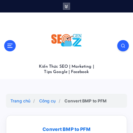
S
k
i
p
t
o
c
o
n
t
Kiến Thức SEO | Marketing |
e
Tips Google | Facebook
n
t
Trang chủ
/
Công cụ
/
Convert BMP to PFM
Convert BMP to PFM