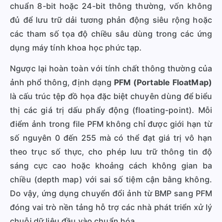
chuẩn 8-bit hoặc 24-bit thông thường, vốn không
đủ để lưu trữ dải tương phản động siêu rộng hoặc
các tham số tọa độ chiều sâu dùng trong các ứng
dụng máy tính khoa học phức tạp.
Ngược lại hoàn toàn với tính chất thông thường của
ảnh phổ thông, định dạng
PFM (Portable FloatMap)
là cấu trúc tệp đồ họa đặc biệt chuyên dùng để biểu
thị các giá trị dấu phẩy động (floating-point). Mỗi
điểm ảnh trong file PFM không chỉ được giới hạn từ
số nguyên 0 đến 255 mà có thể đạt giá trị vô hạn
theo trục số thực, cho phép lưu trữ thông tin độ
sáng cực cao hoặc khoảng cách không gian ba
chiều (depth map) với sai số tiệm cận bằng không.
Do vậy, ứng dụng chuyển đổi ảnh từ BMP sang PFM
đóng vai trò nền tảng hỗ trợ các nhà phát triển xử lý
chuỗi dữ liệu đầu vào chuẩn hóa.