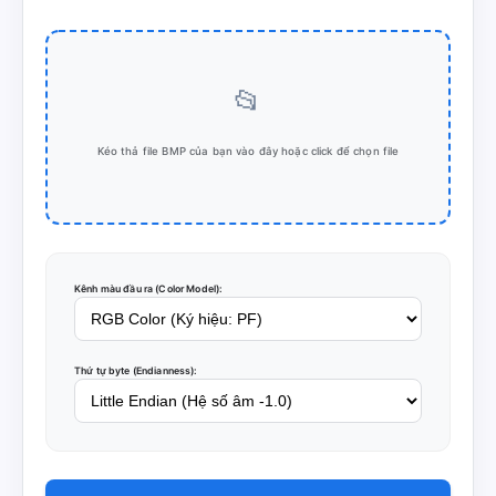
📂
Kéo thả file BMP của bạn vào đây hoặc click để chọn file
Kênh màu đầu ra (Color Model):
Thứ tự byte (Endianness):