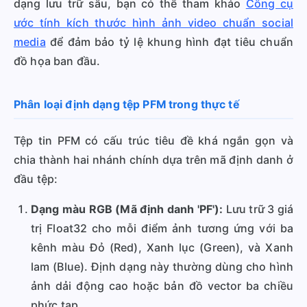
dạng lưu trữ sâu, bạn có thể tham khảo
Công cụ
ước tính kích thước hình ảnh video chuẩn social
media
để đảm bảo tỷ lệ khung hình đạt tiêu chuẩn
đồ họa ban đầu.
Phân loại định dạng tệp PFM trong thực tế
Tệp tin PFM có cấu trúc tiêu đề khá ngắn gọn và
chia thành hai nhánh chính dựa trên mã định danh ở
đầu tệp:
Dạng màu RGB (Mã định danh 'PF'):
Lưu trữ 3 giá
trị Float32 cho mỗi điểm ảnh tương ứng với ba
kênh màu Đỏ (Red), Xanh lục (Green), và Xanh
lam (Blue). Định dạng này thường dùng cho hình
ảnh dải động cao hoặc bản đồ vector ba chiều
phức tạp.