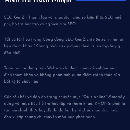
Miễn Trừ Trách Nhiệm
SEO GenZ - Thành lập với mục đích chia sẻ kiến thức SEO miễn
phí, hỗ trợ học tập và nghiên cứu SEO.
Tất cả tài liệu trong Cộng đồng SEO GenZ chỉ nên xem như tài
liệu tham khảo. "Không phải cứ áp dụng theo là lên top hay gì
đâu nhé".
Toàn bộ nội dung trên Website chỉ được cung cấp nhằm mục
đích tham khảo và không phản ánh quan điểm chính thức của
bất kỳ tổ chức nào.
Các câu hỏi và đáp án trong chuyên mục "Quiz online" được xây
dựng với mục tiêu hỗ trợ học tập và tham khảo, KHÔNG phải là
tài liệu chính thức hay đề thi do bất kỳ tổ chức giáo dục hoặc
đơn vị cấp chứng chỉ chuyên môn nào phát hành.