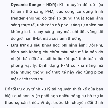
Dynamic Range - HDR):
Khi chuyển đổi dữ liệu
từ ảnh thô sang PFM, các công cụ dựng hình
(render engine) có thể áp dụng thuật toán ánh
sáng thực tế, tính toán độ phơi sáng tự nhiên mà
không lo bị cháy sáng hay mất chi tiết vùng tối
do giới hạn 8-bit màu của ảnh thường.
Lưu trữ dữ liệu khoa học phi hình ảnh:
Đôi khi,
hình ảnh không chỉ chứa màu sắc mà là bản đồ
nhiệt, bản đồ áp suất hoặc kết quả tính toán mô
phỏng vật lý. Định dạng PFM có khả năng mã
hóa những thông số thực tế này vào từng pixel
một cách trơn tru.
Để tối ưu quy trình xử lý tài nguyên thiết kế của bạn
hiệu quả hơn, việc phối hợp nhiều công cụ hỗ trợ là
thực sự cần thiết. Ví dụ, trước khi chuyển đổi định