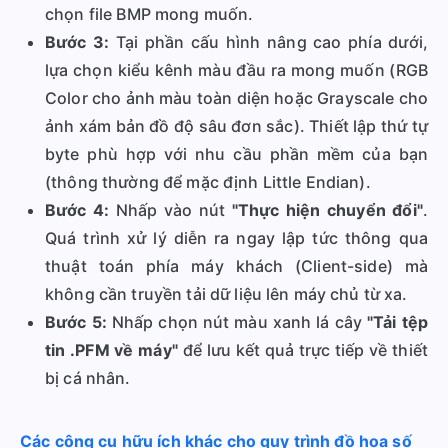
chọn file BMP mong muốn.
Bước 3:
Tại phần cấu hình nâng cao phía dưới,
lựa chọn kiểu kênh màu đầu ra mong muốn (RGB
Color cho ảnh màu toàn diện hoặc Grayscale cho
ảnh xám bản đồ độ sâu đơn sắc). Thiết lập thứ tự
byte phù hợp với nhu cầu phần mềm của bạn
(thông thường để mặc định Little Endian).
Bước 4:
Nhấp vào nút
"Thực hiện chuyển đổi"
.
Quá trình xử lý diễn ra ngay lập tức thông qua
thuật toán phía máy khách (Client-side) mà
không cần truyền tải dữ liệu lên máy chủ từ xa.
Bước 5:
Nhấp chọn nút màu xanh lá cây
"Tải tệp
tin .PFM về máy"
để lưu kết quả trực tiếp về thiết
bị cá nhân.
Các công cụ hữu ích khác cho quy trình đồ họa số