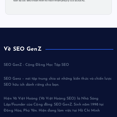
toàn bộ các điều khoản miễn trừ trách nhiệm pháp lý của SEOGENZ.
Về SEO GenZ
SEO GenZ - Cộng Đồng Học Tập SEO
SEO Genz – nơi tập trung chia sẻ những kiến thức và chiến lược
SEO hữu ích dành riêng cho bạn.
Hiện Võ Việt Hoàng (Võ Việt Hoàng SEO) là Nhà Sáng
Lập/Founder của Cộng đồng SEO GenZ. Sinh năm 1998 tại
Đông Hòa, Phú Yên. Hiện đang làm việc tại Hồ Chí Minh