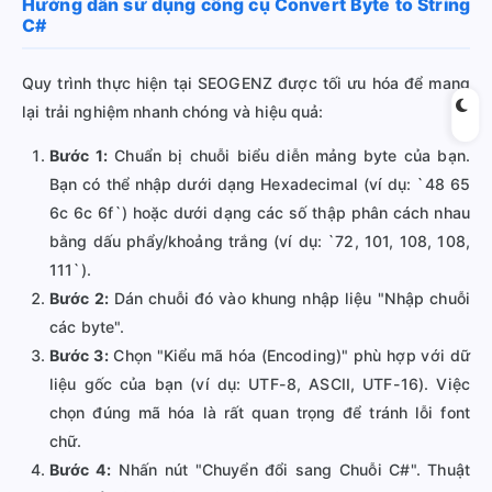
Hướng dẫn sử dụng công cụ Convert Byte to String
C#
Quy trình thực hiện tại SEOGENZ được tối ưu hóa để mang
lại trải nghiệm nhanh chóng và hiệu quả:
Bước 1:
Chuẩn bị chuỗi biểu diễn mảng byte của bạn.
Bạn có thể nhập dưới dạng Hexadecimal (ví dụ: `48 65
6c 6c 6f`) hoặc dưới dạng các số thập phân cách nhau
bằng dấu phẩy/khoảng trắng (ví dụ: `72, 101, 108, 108,
111`).
Bước 2:
Dán chuỗi đó vào khung nhập liệu "Nhập chuỗi
các byte".
Bước 3:
Chọn "Kiểu mã hóa (Encoding)" phù hợp với dữ
liệu gốc của bạn (ví dụ: UTF-8, ASCII, UTF-16). Việc
chọn đúng mã hóa là rất quan trọng để tránh lỗi font
chữ.
Bước 4:
Nhấn nút "Chuyển đổi sang Chuỗi C#". Thuật