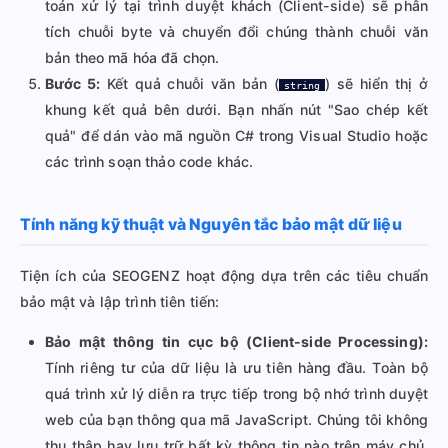
toán xử lý tại trình duyệt khách (Client-side) sẽ phân
tích chuỗi byte và chuyển đổi chúng thành chuỗi văn
bản theo mã hóa đã chọn.
Bước 5:
Kết quả chuỗi văn bản (
) sẽ hiển thị ở
string
khung kết quả bên dưới. Bạn nhấn nút "Sao chép kết
quả" để dán vào mã nguồn C# trong Visual Studio hoặc
các trình soạn thảo code khác.
Tính năng kỹ thuật và Nguyên tắc bảo mật dữ liệu
Tiện ích của SEOGENZ hoạt động dựa trên các tiêu chuẩn
bảo mật và lập trình tiên tiến:
Bảo mật thông tin cục bộ (Client-side Processing):
Tính riêng tư của dữ liệu là ưu tiên hàng đầu. Toàn bộ
quá trình xử lý diễn ra trực tiếp trong bộ nhớ trình duyệt
web của bạn thông qua mã JavaScript. Chúng tôi không
thu thập hay lưu trữ bất kỳ thông tin nào trên máy chủ,