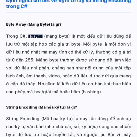
Định nghĩa chi tiết về Byte Array và String Encoding
trong C#
Byte Array (Mảng Byte) là gì?
Trong C#,
(mảng byte) là một kiểu dữ liệu dùng để
byte[]
lưu trữ một tập hợp các giá trị byte. Mỗi byte là một đơn vị
dữ liệu nhỏ nhất mà máy tính có thể xử lý, thường có giá trị
từ 0 đến 255. Mảng byte thường được sử dụng để làm việc
với dữ liệu nhị phân, chẳng hạn như nội dung của một tệp
hình ảnh, âm thanh, video, hoặc dữ liệu được gửi qua mạng
ở cấp độ thấp. Nó cũng là kiểu dữ liệu cơ bản khi thực hiện
các phép mã hóa/giải mã hoặc băm (hashing).
String Encoding (Mã hóa ký tự) là gì?
String Encoding (Mã hóa ký tự) là quy tắc dùng để ánh xạ
các ký tự văn bản (như chữ cái, số, ký hiệu) sang các chuỗi
byte để lưu trữ hoặc truyền tải, và ngược lại. Bởi vì máy