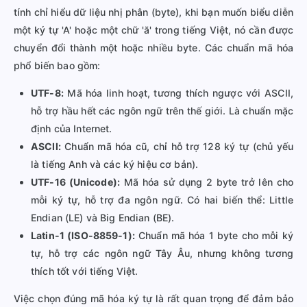
tính chỉ hiểu dữ liệu nhị phân (byte), khi bạn muốn biểu diễn
một ký tự 'A' hoặc một chữ 'ă' trong tiếng Việt, nó cần được
chuyển đổi thành một hoặc nhiều byte. Các chuẩn mã hóa
phổ biến bao gồm:
UTF-8:
Mã hóa linh hoạt, tương thích ngược với ASCII,
hỗ trợ hầu hết các ngôn ngữ trên thế giới. Là chuẩn mặc
định của Internet.
ASCII:
Chuẩn mã hóa cũ, chỉ hỗ trợ 128 ký tự (chủ yếu
là tiếng Anh và các ký hiệu cơ bản).
UTF-16 (Unicode):
Mã hóa sử dụng 2 byte trở lên cho
mỗi ký tự, hỗ trợ đa ngôn ngữ. Có hai biến thể: Little
Endian (LE) và Big Endian (BE).
Latin-1 (ISO-8859-1):
Chuẩn mã hóa 1 byte cho mỗi ký
tự, hỗ trợ các ngôn ngữ Tây Âu, nhưng không tương
thích tốt với tiếng Việt.
Việc chọn đúng mã hóa ký tự là rất quan trọng để đảm bảo