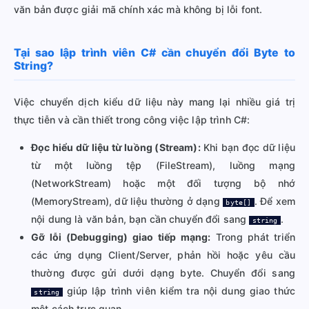
văn bản được giải mã chính xác mà không bị lỗi font.
Tại sao lập trình viên C# cần chuyển đổi Byte to
String?
Việc chuyển dịch kiểu dữ liệu này mang lại nhiều giá trị
thực tiễn và cần thiết trong công việc lập trình C#:
Đọc hiểu dữ liệu từ luồng (Stream):
Khi bạn đọc dữ liệu
từ một luồng tệp (FileStream), luồng mạng
(NetworkStream) hoặc một đối tượng bộ nhớ
(MemoryStream), dữ liệu thường ở dạng
. Để xem
byte[]
nội dung là văn bản, bạn cần chuyển đổi sang
.
string
Gỡ lỗi (Debugging) giao tiếp mạng:
Trong phát triển
các ứng dụng Client/Server, phản hồi hoặc yêu cầu
thường được gửi dưới dạng byte. Chuyển đổi sang
giúp lập trình viên kiểm tra nội dung giao thức
string
một cách trực quan.