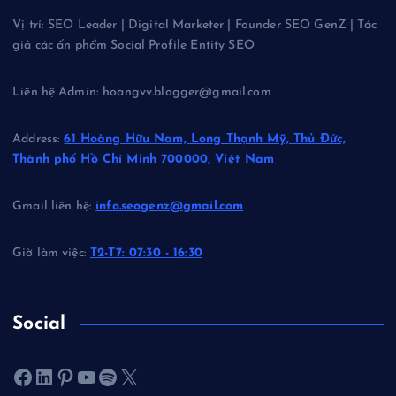
Vị trí: SEO Leader | Digital Marketer | Founder SEO GenZ | Tác
giả các ấn phẩm Social Profile Entity SEO
Liên hệ Admin: hoangvv.blogger@gmail.com
Address:
61 Hoàng Hữu Nam, Long Thạnh Mỹ, Thủ Đức,
Thành phố Hồ Chí Minh 700000, Việt Nam
Gmail liên hệ:
info.seogenz@gmail.com
Giờ làm việc:
T2-T7: 07:30 - 16:30
Social
Facebook
LinkedIn
Pinterest
Youtube
Spotify
X