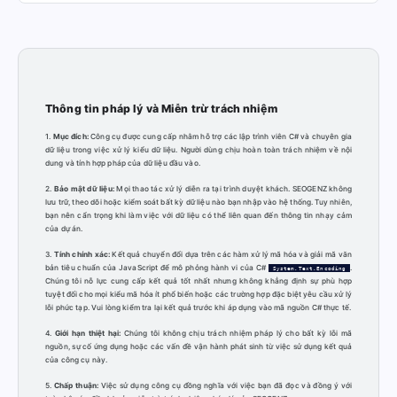
Thông tin pháp lý và Miễn trừ trách nhiệm
1.
Mục đích:
Công cụ được cung cấp nhằm hỗ trợ các lập trình viên C# và chuyên gia
dữ liệu trong việc xử lý kiểu dữ liệu. Người dùng chịu hoàn toàn trách nhiệm về nội
dung và tính hợp pháp của dữ liệu đầu vào.
2.
Bảo mật dữ liệu:
Mọi thao tác xử lý diễn ra tại trình duyệt khách. SEOGENZ không
lưu trữ, theo dõi hoặc kiểm soát bất kỳ dữ liệu nào bạn nhập vào hệ thống. Tuy nhiên,
bạn nên cẩn trọng khi làm việc với dữ liệu có thể liên quan đến thông tin nhạy cảm
của dự án.
3.
Tính chính xác:
Kết quả chuyển đổi dựa trên các hàm xử lý mã hóa và giải mã văn
bản tiêu chuẩn của JavaScript để mô phỏng hành vi của C#
.
System.Text.Encoding
Chúng tôi nỗ lực cung cấp kết quả tốt nhất nhưng không khẳng định sự phù hợp
tuyệt đối cho mọi kiểu mã hóa ít phổ biến hoặc các trường hợp đặc biệt yêu cầu xử lý
lỗi phức tạp. Vui lòng kiểm tra lại kết quả trước khi áp dụng vào mã nguồn C# thực tế.
4.
Giới hạn thiệt hại:
Chúng tôi không chịu trách nhiệm pháp lý cho bất kỳ lỗi mã
nguồn, sự cố ứng dụng hoặc các vấn đề vận hành phát sinh từ việc sử dụng kết quả
của công cụ này.
5.
Chấp thuận:
Việc sử dụng công cụ đồng nghĩa với việc bạn đã đọc và đồng ý với