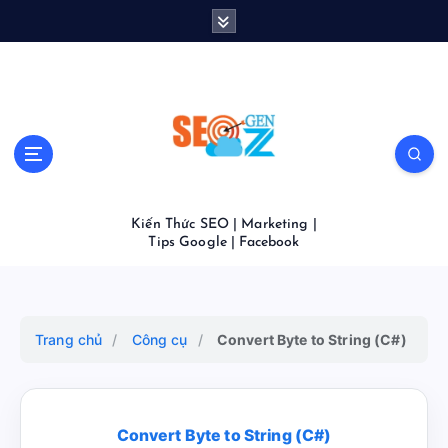
S
k
i
p
t
o
c
o
n
t
Kiến Thức SEO | Marketing |
e
Tips Google | Facebook
n
t
Trang chủ
/
Công cụ
/
Convert Byte to String (C#)
Convert Byte to String (C#)