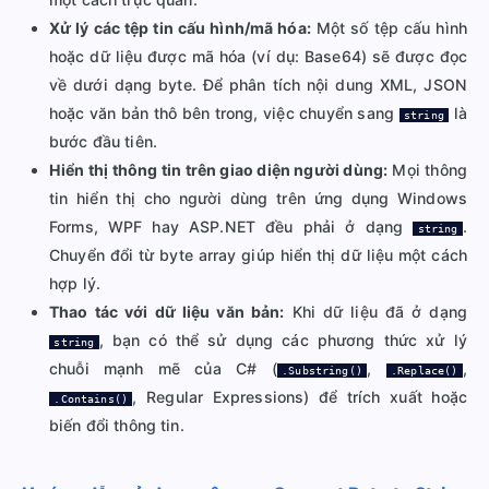
Xử lý các tệp tin cấu hình/mã hóa:
Một số tệp cấu hình
hoặc dữ liệu được mã hóa (ví dụ: Base64) sẽ được đọc
về dưới dạng byte. Để phân tích nội dung XML, JSON
hoặc văn bản thô bên trong, việc chuyển sang
là
string
bước đầu tiên.
Hiển thị thông tin trên giao diện người dùng:
Mọi thông
tin hiển thị cho người dùng trên ứng dụng Windows
Forms, WPF hay ASP.NET đều phải ở dạng
.
string
Chuyển đổi từ byte array giúp hiển thị dữ liệu một cách
hợp lý.
Thao tác với dữ liệu văn bản:
Khi dữ liệu đã ở dạng
, bạn có thể sử dụng các phương thức xử lý
string
chuỗi mạnh mẽ của C# (
,
,
.Substring()
.Replace()
, Regular Expressions) để trích xuất hoặc
.Contains()
biến đổi thông tin.