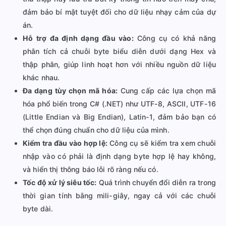
đảm bảo bí mật tuyệt đối cho dữ liệu nhạy cảm của dự
án.
Hỗ trợ đa định dạng đầu vào:
Công cụ có khả năng
phân tích cả chuỗi byte biểu diễn dưới dạng Hex và
thập phân, giúp linh hoạt hơn với nhiều nguồn dữ liệu
khác nhau.
Đa dạng tùy chọn mã hóa:
Cung cấp các lựa chọn mã
hóa phổ biến trong C# (.NET) như UTF-8, ASCII, UTF-16
(Little Endian và Big Endian), Latin-1, đảm bảo bạn có
thể chọn đúng chuẩn cho dữ liệu của mình.
Kiểm tra đầu vào hợp lệ:
Công cụ sẽ kiểm tra xem chuỗi
nhập vào có phải là định dạng byte hợp lệ hay không,
và hiển thị thông báo lỗi rõ ràng nếu có.
Tốc độ xử lý siêu tốc:
Quá trình chuyển đổi diễn ra trong
thời gian tính bằng mili-giây, ngay cả với các chuỗi
byte dài.