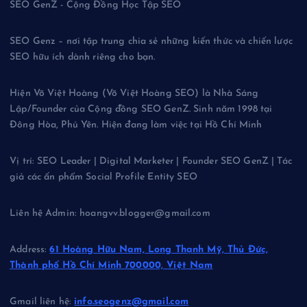
SEO GenZ - Cộng Đồng Học Tập SEO
SEO Genz – nơi tập trung chia sẻ những kiến thức và chiến lược
SEO hữu ích dành riêng cho bạn.
Hiện Võ Việt Hoàng (Võ Việt Hoàng SEO) là Nhà Sáng
Lập/Founder của Cộng đồng SEO GenZ. Sinh năm 1998 tại
Đông Hòa, Phú Yên. Hiện đang làm việc tại Hồ Chí Minh
Vị trí: SEO Leader | Digital Marketer | Founder SEO GenZ | Tác
giả các ấn phẩm Social Profile Entity SEO
Liên hệ Admin: hoangvv.blogger@gmail.com
Address:
61 Hoàng Hữu Nam, Long Thạnh Mỹ, Thủ Đức,
Thành phố Hồ Chí Minh 700000, Việt Nam
Gmail liên hệ:
info.seogenz@gmail.com