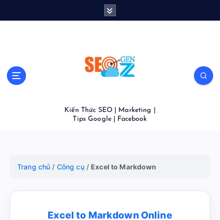
S
k
i
p
t
o
c
o
n
t
Kiến Thức SEO | Marketing |
e
Tips Google | Facebook
n
t
Trang chủ
/
Công cụ
/
Excel to Markdown
Excel to Markdown Online