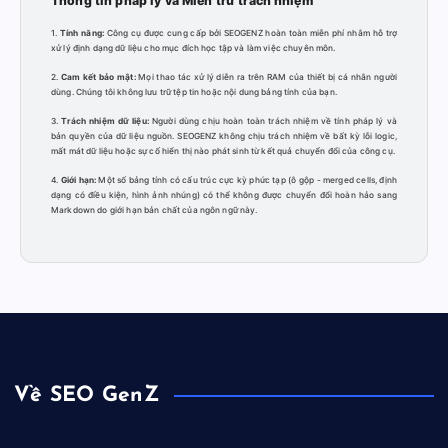
Thông tin pháp lý và Miễn trừ trách nhiệm
1.
Tính năng:
Công cụ được cung cấp bởi SEOGENZ hoàn toàn miễn phí nhằm hỗ trợ
xử lý định dạng dữ liệu cho mục đích học tập và làm việc chuyên môn.
2.
Cam kết bảo mật:
Mọi thao tác xử lý diễn ra trên RAM của thiết bị cá nhân người
dùng. Chúng tôi không lưu trữ tệp tin hoặc nội dung bảng tính của bạn.
3.
Trách nhiệm dữ liệu:
Người dùng chịu hoàn toàn trách nhiệm về tính pháp lý và
bản quyền của dữ liệu nguồn. SEOGENZ không chịu trách nhiệm về bất kỳ lỗi logic,
mất mát dữ liệu hoặc sự cố hiển thị nào phát sinh từ kết quả chuyển đổi của công cụ.
4.
Giới hạn:
Một số bảng tính có cấu trúc cực kỳ phức tạp (ô gộp - merged cells, định
dạng có điều kiện, hình ảnh nhúng) có thể không được chuyển đổi hoàn hảo sang
Markdown do giới hạn bản chất của ngôn ngữ này.
Về SEO GenZ