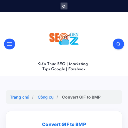
S
k
i
p
t
o
c
o
n
t
Kiến Thức SEO | Marketing |
e
Tips Google | Facebook
n
t
Trang chủ
/
Công cụ
/
Convert GIF to BMP
Convert GIF to BMP