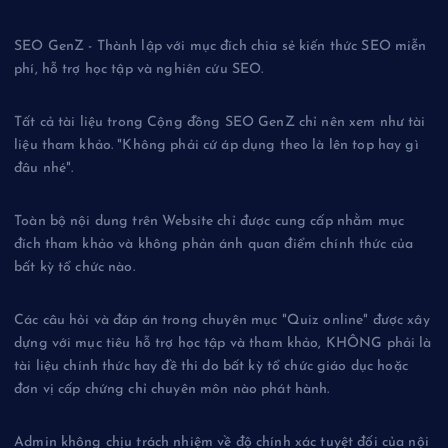
SEO GenZ - Thành lập với mục đích chia sẻ kiến thức SEO miễn
phí, hỗ trợ học tập và nghiên cứu SEO.
Tất cả tài liệu trong Cộng đồng SEO GenZ chỉ nên xem như tài
liệu tham khảo. "Không phải cứ áp dụng theo là lên top hay gì
đâu nhé".
Toàn bộ nội dung trên Website chỉ được cung cấp nhằm mục
đích tham khảo và không phản ánh quan điểm chính thức của
bất kỳ tổ chức nào.
Các câu hỏi và đáp án trong chuyên mục "Quiz online" được xây
dựng với mục tiêu hỗ trợ học tập và tham khảo, KHÔNG phải là
tài liệu chính thức hay đề thi do bất kỳ tổ chức giáo dục hoặc
đơn vị cấp chứng chỉ chuyên môn nào phát hành.
Admin không chịu trách nhiệm về độ chính xác tuyệt đối của nội