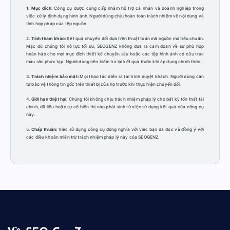
1.
Mục đích:
Công cụ được cung cấp nhằm hỗ trợ cá nhân và doanh nghiệp trong
việc xử lý định dạng hình ảnh. Người dùng chịu hoàn toàn trách nhiệm về nội dung và
tính hợp pháp của tệp nguồn.
2.
Tính tham khảo:
Kết quả chuyển đổi dựa trên thuật toán mã nguồn mở tiêu chuẩn.
Mặc dù chúng tôi nỗ lực tối ưu, SEOGENZ không đưa ra cam đoan về sự phù hợp
hoàn hảo cho mọi mục đích thiết kế chuyên sâu hoặc các tệp hình ảnh có cấu trúc
màu sắc phức tạp. Người dùng nên kiểm tra lại kết quả trước khi áp dụng chính thức.
3.
Trách nhiệm bảo mật:
Mọi thao tác diễn ra tại trình duyệt khách. Người dùng cần
tự bảo vệ thông tin gốc trên thiết bị của họ trước khi thực hiện chuyển đổi.
4.
Giới hạn thiệt hại:
Chúng tôi không chịu trách nhiệm pháp lý cho bất kỳ tổn thất tài
chính, dữ liệu hoặc sự cố hiển thị nào phát sinh từ việc sử dụng kết quả của công cụ
này.
5.
Chấp thuận:
Việc sử dụng công cụ đồng nghĩa với việc bạn đã đọc và đồng ý với
các điều khoản miễn trừ trách nhiệm pháp lý này của SEOGENZ.