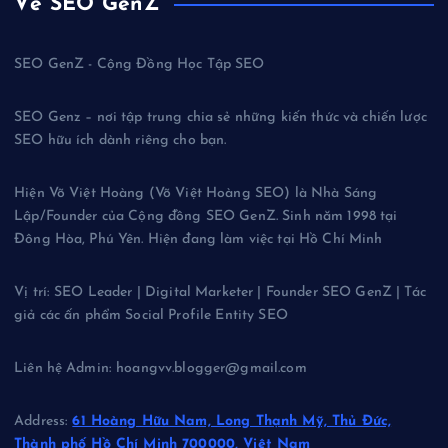
Về SEO GenZ
SEO GenZ - Cộng Đồng Học Tập SEO
SEO Genz – nơi tập trung chia sẻ những kiến thức và chiến lược
SEO hữu ích dành riêng cho bạn.
Hiện Võ Việt Hoàng (Võ Việt Hoàng SEO) là Nhà Sáng
Lập/Founder của Cộng đồng SEO GenZ. Sinh năm 1998 tại
Đông Hòa, Phú Yên. Hiện đang làm việc tại Hồ Chí Minh
Vị trí: SEO Leader | Digital Marketer | Founder SEO GenZ | Tác
giả các ấn phẩm Social Profile Entity SEO
Liên hệ Admin: hoangvv.blogger@gmail.com
Address:
61 Hoàng Hữu Nam, Long Thạnh Mỹ, Thủ Đức,
Thành phố Hồ Chí Minh 700000, Việt Nam