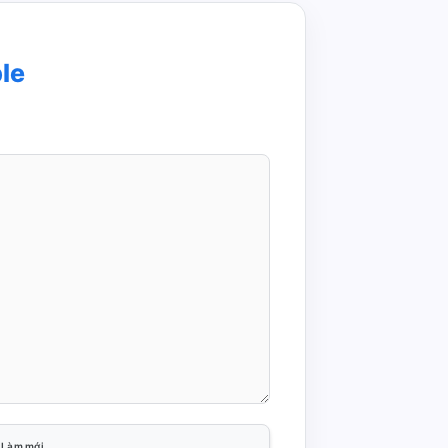
le
Làm mới