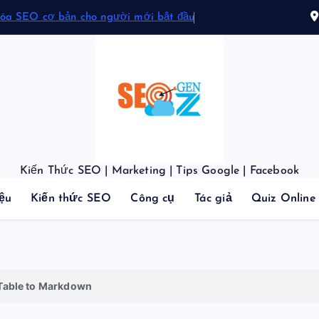
hóa SEO cơ bản cho người mới bắt đầu
Kiến Thức SEO | Marketing | Tips Google | Facebook
iệu
Kiến thức SEO
Công cụ
Tác giả
Quiz Online
Table to Markdown