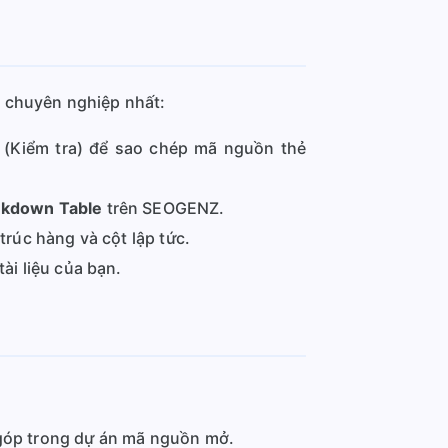
c chuyên nghiệp nhất:
 (Kiểm tra) để sao chép mã nguồn thẻ
rkdown Table
trên SEOGENZ.
rúc hàng và cột lập tức.
i liệu của bạn.
góp trong dự án mã nguồn mở.