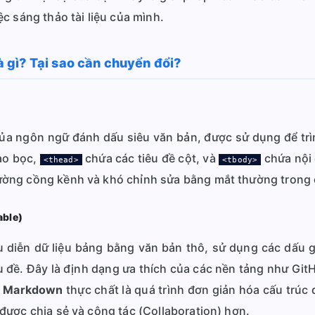
c sáng thảo tài liệu của mình.
gì? Tại sao cần chuyển đổi?
ủa ngôn ngữ đánh dấu siêu văn bản, được sử dụng để trìn
o bọc,
chứa các tiêu đề cột, và
chứa nội 
<thead>
<tbody>
ờng cồng kềnh và khó chỉnh sửa bằng mắt thường trong c
able)
 diễn dữ liệu bảng bằng văn bản thô, sử dụng các dấu 
u đề. Đây là định dạng ưa thích của các nền tảng như Git
 Markdown
thực chất là quá trình đơn giản hóa cấu trúc 
được chia sẻ và cộng tác (Collaboration) hơn.