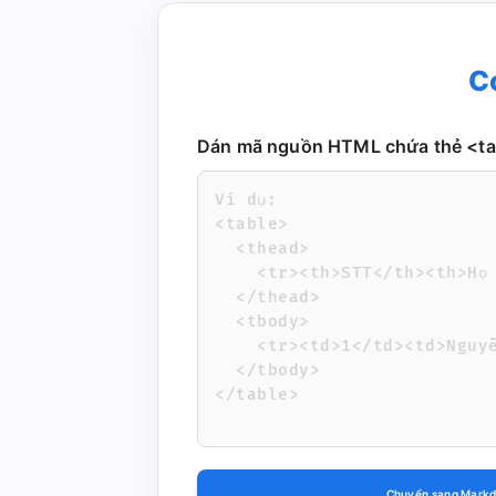
C
Dán mã nguồn HTML chứa thẻ <tab
Chuyển sang Markd