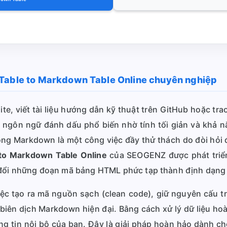
 Table to Markdown Table Online chuyên nghiệp
ite, viết tài liệu hướng dẫn kỹ thuật trên GitHub hoặc tra
 ngôn ngữ đánh dấu phổ biến nhờ tính tối giản và khả nă
ong Markdown là một công việc đầy thử thách do đòi hỏi 
to Markdown Table Online
của SEOGENZ được phát triển
 đổi những đoạn mã bảng HTML phức tạp thành định dạng 
việc tạo ra mã nguồn sạch (clean code), giữ nguyên cấu
h biên dịch Markdown hiện đại. Bằng cách xử lý dữ liệu h
g tin nội bộ của bạn. Đây là giải pháp hoàn hảo dành ch