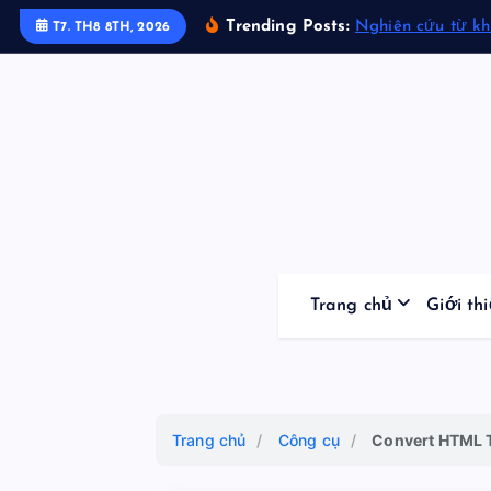
S
Trending Posts:
Nghiên cứu từ k
T7. TH8 8TH, 2026
k
i
p
t
o
c
o
n
t
Trang chủ
Giới th
e
n
t
Trang chủ
/
Công cụ
/
Convert HTML 