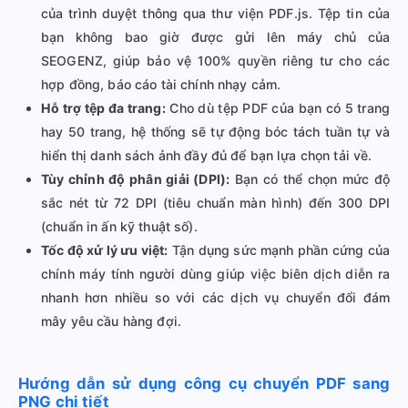
của trình duyệt thông qua thư viện PDF.js. Tệp tin của
bạn không bao giờ được gửi lên máy chủ của
SEOGENZ, giúp bảo vệ 100% quyền riêng tư cho các
hợp đồng, báo cáo tài chính nhạy cảm.
Hỗ trợ tệp đa trang:
Cho dù tệp PDF của bạn có 5 trang
hay 50 trang, hệ thống sẽ tự động bóc tách tuần tự và
hiển thị danh sách ảnh đầy đủ để bạn lựa chọn tải về.
Tùy chỉnh độ phân giải (DPI):
Bạn có thể chọn mức độ
sắc nét từ 72 DPI (tiêu chuẩn màn hình) đến 300 DPI
(chuẩn in ấn kỹ thuật số).
Tốc độ xử lý ưu việt:
Tận dụng sức mạnh phần cứng của
chính máy tính người dùng giúp việc biên dịch diễn ra
nhanh hơn nhiều so với các dịch vụ chuyển đổi đám
mây yêu cầu hàng đợi.
Hướng dẫn sử dụng công cụ chuyển PDF sang
PNG chi tiết