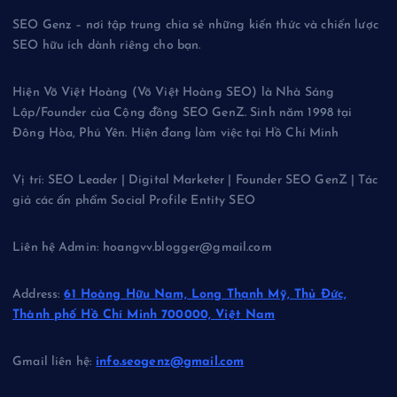
SEO Genz – nơi tập trung chia sẻ những kiến thức và chiến lược
SEO hữu ích dành riêng cho bạn.
Hiện Võ Việt Hoàng (Võ Việt Hoàng SEO) là Nhà Sáng
Lập/Founder của Cộng đồng SEO GenZ. Sinh năm 1998 tại
Đông Hòa, Phú Yên. Hiện đang làm việc tại Hồ Chí Minh
Vị trí: SEO Leader | Digital Marketer | Founder SEO GenZ | Tác
giả các ấn phẩm Social Profile Entity SEO
Liên hệ Admin: hoangvv.blogger@gmail.com
Address:
61 Hoàng Hữu Nam, Long Thạnh Mỹ, Thủ Đức,
Thành phố Hồ Chí Minh 700000, Việt Nam
Gmail liên hệ:
info.seogenz@gmail.com