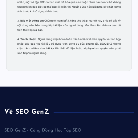
nhiên, một số tệp PDF có bảo mật mã hóa quá cao hoặc chứa các font chữ không
tương thích đặc biệt có thể gặp lỗi hiển thị. Người dùng nên kiểm tra kỹ chất lượng
ảnh trước khi sử dụng chính thức.
3.
Bảo mật thông tin:
Chúng tôi cam kết không thu thập, lưu trữ hay chia sẻ bất kỳ
nội dung nào bên trong tệp tài liệu của người dùng. Mọi thao tác diễn ra cục bộ
trên thiết bị của bạn.
4.
Trách nhiệm:
Người dùng chịu hoàn toàn trách nhiệm về bản quyền và tính hợp
pháp của các tệp tài liệu sử dụng trên công cụ của chúng tôi. SEOGENZ không
chịu trách nhiệm cho bất kỳ tổn thất dữ liệu hoặc vi phạm bản quyền nào phát
sinh từ phía người dùng.
Về SEO GenZ
SEO GenZ - Cộng Đồng Học Tập SEO