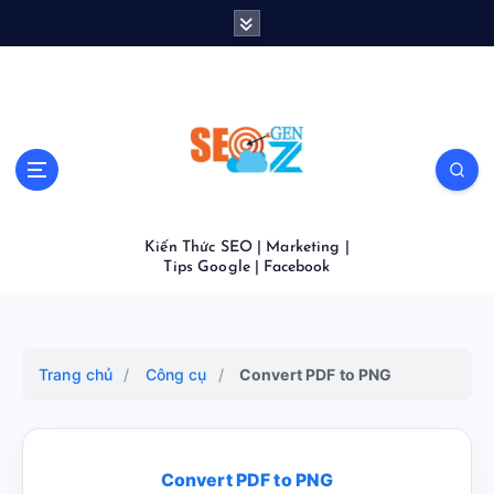
S
k
i
p
t
o
c
o
n
t
Kiến Thức SEO | Marketing |
e
Tips Google | Facebook
n
t
Trang chủ
/
Công cụ
/
Convert PDF to PNG
Convert PDF to PNG