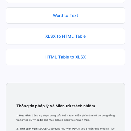
Word to Text
XLSX to HTML Table
HTML Table to XLSX
Thông tin pháp lý và Miễn trừ trách nhiệm
1.
Mục đích:
Công cụ được cung cấp hoàn toàn miễn phí nhằm hỗ trợ cộng đồng
trong việc xử lý tệp tin cho mục đích cá nhân và chuyên môn.
2.
Tính toàn vẹn:
SEOGENZ sử dụng thư viện PDF.js tiêu chuẩn của Mozilla. Tuy