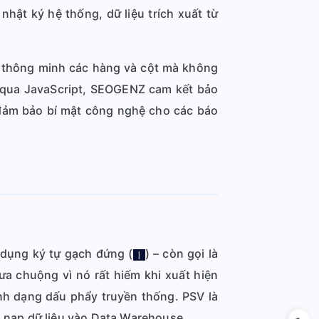
nhật ký hệ thống, dữ liệu trích xuất từ
ch thông minh các hàng và cột mà không
ng qua JavaScript, SEOGENZ cam kết bảo
, đảm bảo bí mật công nghệ cho các báo
 dụng ký tự gạch đứng (
) – còn gọi là
|
ưa chuộng vì nó rất hiếm khi xuất hiện
ịnh dạng dấu phẩy truyền thống. PSV là
h nạp dữ liệu vào Data Warehouse.