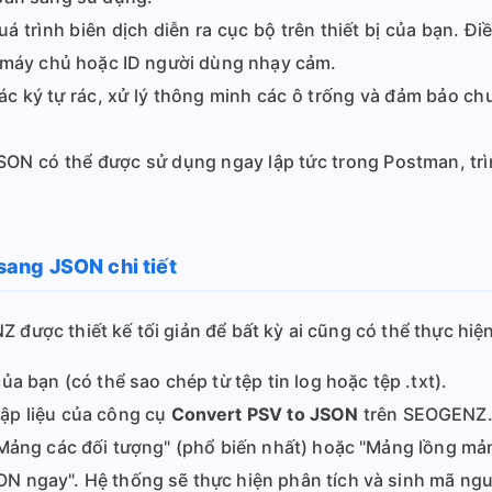
á trình biên dịch diễn ra cục bộ trên thiết bị của bạn. Đi
h máy chủ hoặc ID người dùng nhạy cảm.
ác ký tự rác, xử lý thông minh các ô trống và đảm bảo ch
SON có thể được sử dụng ngay lập tức trong Postman, tr
ang JSON chi tiết
Z được thiết kế tối giản để bất kỳ ai cũng có thể thực hiệ
a bạn (có thể sao chép từ tệp tin log hoặc tệp .txt).
ập liệu của công cụ
Convert PSV to JSON
trên SEOGENZ
"Mảng các đối tượng" (phổ biến nhất) hoặc "Mảng lồng mả
 ngay". Hệ thống sẽ thực hiện phân tích và sinh mã ngu