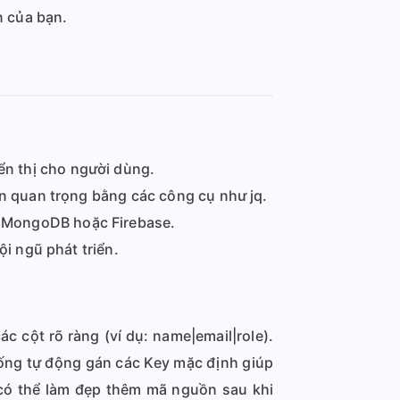
n của bạn.
n thị cho người dùng.
in quan trọng bằng các công cụ như jq.
ư MongoDB hoặc Firebase.
ội ngũ phát triển.
 cột rõ ràng (ví dụ: name|email|role).
hống tự động gán các Key mặc định giúp
ó thể làm đẹp thêm mã nguồn sau khi