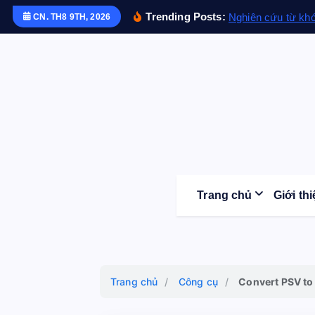
S
Trending Posts:
Nghiên cứu từ kh
CN. TH8 9TH, 2026
k
i
p
t
o
c
o
n
t
Trang chủ
Giới th
e
n
t
Trang chủ
/
Công cụ
/
Convert PSV t