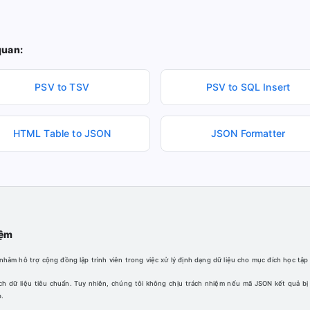
quan:
PSV to TSV
PSV to SQL Insert
HTML Table to JSON
JSON Formatter
iệm
ằm hỗ trợ cộng đồng lập trình viên trong việc xử lý định dạng dữ liệu cho mục đích học tập
 dữ liệu tiêu chuẩn. Tuy nhiên, chúng tôi không chịu trách nhiệm nếu mã JSON kết quả bị
p.