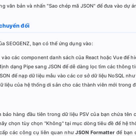
ng văn bản và nhấn "Sao chép mã JSON" để đưa vào dự á
 chuyển đổi
của SEOGENZ, bạn có thể ứng dụng vào:
u vào các component danh sách của React hoặc Vue để hiể
định dạng Pipe sang JSON để dễ dàng lọc tìm các thông t
ON để nạp dữ liệu mẫu vào các cơ sở dữ liệu NoSQL nh
ữ liệu của hệ thống di sản cho các thành viên mới trong đ
bảo hàng đầu tiên trong dữ liệu PSV của bạn chứa tên các
 hãy chọn tùy chọn "Không" tại mục dòng tiêu đề để hệ t
cấp các công cụ liên quan như
JSON Formatter
để bạn c