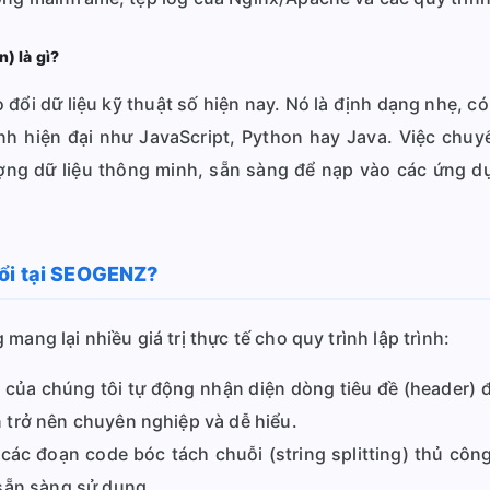
) là gì?
 đổi dữ liệu kỹ thuật số hiện nay. Nó là định dạng nhẹ, c
ình hiện đại như JavaScript, Python hay Java. Việc chu
ợng dữ liệu thông minh, sẵn sàng để nạp vào các ứng 
đổi tại SEOGENZ?
ang lại nhiều giá trị thực tế cho quy trình lập trình:
của chúng tôi tự động nhận diện dòng tiêu đề (header) đ
trở nên chuyên nghiệp và dễ hiểu.
các đoạn code bóc tách chuỗi (string splitting) thủ côn
sẵn sàng sử dụng.