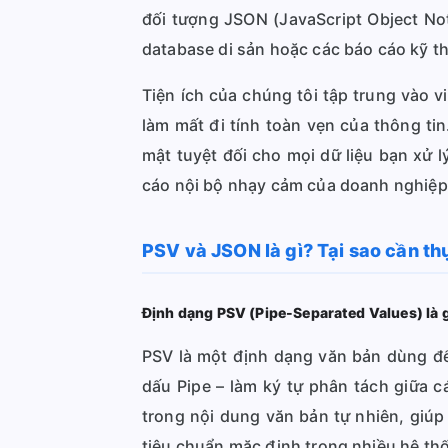
đối tượng JSON (JavaScript Object Nota
database di sản hoặc các báo cáo kỹ t
Tiện ích của chúng tôi tập trung vào 
làm mất đi tính toàn vẹn của thông ti
mật tuyệt đối cho mọi dữ liệu bạn xử 
cáo nội bộ nhạy cảm của doanh nghiệp
PSV và JSON là gì? Tại sao cần th
Định dạng PSV (Pipe-Separated Values) là 
PSV là một định dạng văn bản dùng để
dấu Pipe – làm ký tự phân tách giữa c
trong nội dung văn bản tự nhiên, giúp
tiêu chuẩn mặc định trong nhiều hệ th