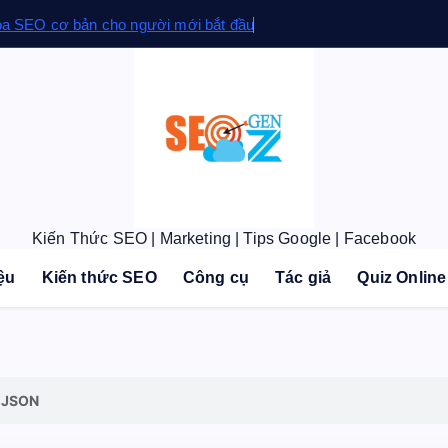
óa SEO cơ bản cho người mới bắt đầu
Kiến Thức SEO | Marketing | Tips Google | Facebook
iệu
Kiến thức SEO
Công cụ
Tác giả
Quiz Online
o JSON