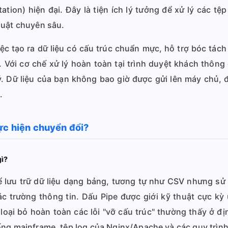
tion) hiện đại. Đây là tiện ích lý tưởng để xử lý các tệp 
huật chuyên sâu.
việc tạo ra dữ liệu có cấu trúc chuẩn mực, hỗ trợ bóc tá
n. Với cơ chế xử lý hoàn toàn tại trình duyệt khách thô
lý. Dữ liệu của bạn không bao giờ được gửi lên máy chủ
.
ực hiện chuyển đổi?
gì?
 lưu trữ dữ liệu dạng bảng, tương tự như CSV nhưng sử
ác trường thông tin. Dấu Pipe được giới kỹ thuật cực kỳ 
 loại bỏ hoàn toàn các lỗi "vỡ cấu trúc" thường thấy ở đ
ống mainframe, tệp log của Nginx/Apache và các quy trìn