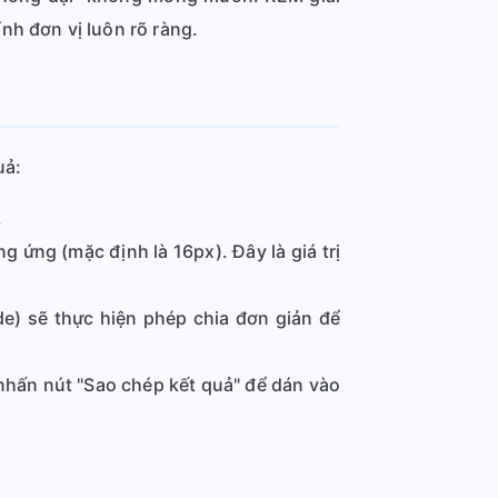
nh đơn vị luôn rõ ràng.
uả:
.
 ứng (mặc định là 16px). Đây là giá trị
de) sẽ thực hiện phép chia đơn giản để
 nhấn nút "Sao chép kết quả" để dán vào