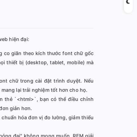
web hiện đại:
 co giãn theo kích thước font chữ gốc
i thiết bị (desktop, tablet, mobile) mà
nt chữ trong cài đặt trình duyệt. Nếu
mang lại trải nghiệm tốt hơn cho họ.
ên thẻ `<html>`, bạn có thể điều chỉnh
 đơn giản hơn.
p chuẩn hóa đơn vị đo lường, giảm thiểu
"phóng đại" không mong muốn. REM giải