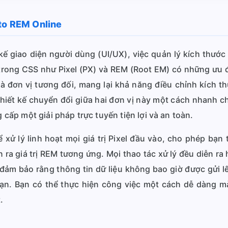
 to REM Online
 kế giao diện người dùng (UI/UX), việc quản lý kích thước
trong CSS như Pixel (PX) và REM (Root EM) có những ưu 
i là đơn vị tương đối, mang lại khả năng điều chỉnh kích t
 thiết kế chuyển đổi giữa hai đơn vị này một cách nhanh 
ấp một giải pháp trực tuyến tiện lợi và an toàn.
ể xử lý linh hoạt mọi giá trị Pixel đầu vào, cho phép bạn 
án ra giá trị REM tương ứng. Mọi thao tác xử lý đều diễn r
 đảm bảo rằng thông tin dữ liệu không bao giờ được gửi l
bạn. Bạn có thể thực hiện công việc một cách dễ dàng
.