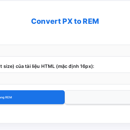
Convert PX to REM
 size) của tài liệu HTML (mặc định 16px):
sang REM