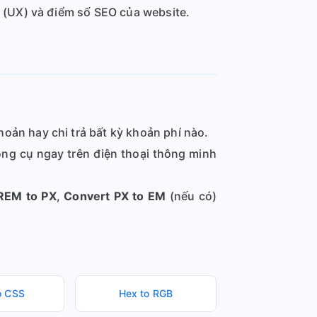
g (UX) và điểm số SEO của website.
oản hay chi trả bất kỳ khoản phí nào.
ng cụ ngay trên điện thoại thông minh
REM to PX
,
Convert PX to EM
(nếu có)
o CSS
Hex to RGB