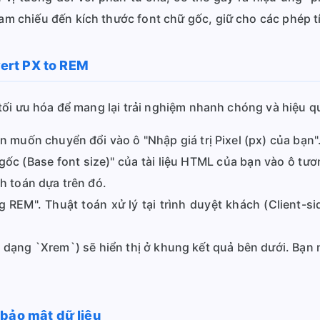
m chiếu đến kích thước font chữ gốc, giữ cho các phép tí
ert PX to REM
tối ưu hóa để mang lại trải nghiệm nhanh chóng và hiệu q
ạn muốn chuyển đổi vào ô "Nhập giá trị Pixel (px) của bạn"
ốc (Base font size)" của tài liệu HTML của bạn vào ô tương
nh toán dựa trên đó.
REM". Thuật toán xử lý tại trình duyệt khách (Client-si
h dạng `Xrem`) sẽ hiển thị ở khung kết quả bên dưới. Bạn
 bảo mật dữ liệu