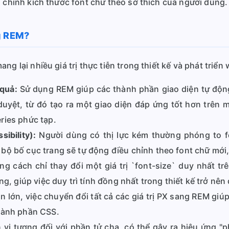
u chỉnh kích thước font chữ theo sở thích của người dùng.
g REM?
g lại nhiều giá trị thực tiễn trong thiết kế và phát triển 
quả:
Sử dụng REM giúp các thành phần giao diện tự động
uyệt, từ đó tạo ra một giao diện đáp ứng tốt hơn trên mọ
ries phức tạp.
ibility):
Người dùng có thị lực kém thường phóng to fo
ộ bố cục trang sẽ tự động điều chỉnh theo font chữ mới, 
g cách chỉ thay đổi một giá trị `font-size` duy nhất tr
ng, giúp việc duy trì tính đồng nhất trong thiết kế trở nên
 lớn, việc chuyển đổi tất cả các giá trị PX sang REM giú
hành phần CSS.
 vị tương đối với phần tử cha, có thể gây ra hiệu ứng 