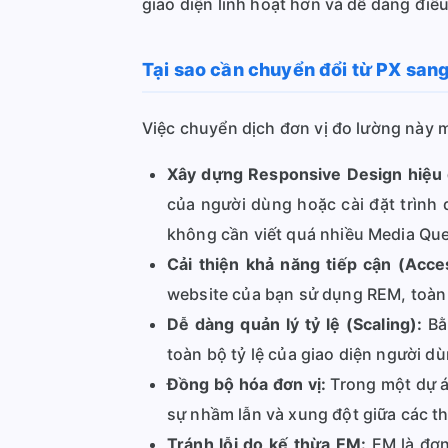
giao diện linh hoạt hơn và dễ dàng điề
Tại sao cần chuyển đổi từ PX san
Việc chuyển dịch đơn vị đo lường này man
Xây dựng Responsive Design hiệu 
của người dùng hoặc cài đặt trình d
không cần viết quá nhiều Media Que
Cải thiện khả năng tiếp cận (Access
website của bạn sử dụng REM, toàn b
Dễ dàng quản lý tỷ lệ (Scaling):
Bằn
toàn bộ tỷ lệ của giao diện người dù
Đồng bộ hóa đơn vị:
Trong một dự án
sự nhầm lẫn và xung đột giữa các t
Tránh lỗi do kế thừa EM:
EM là đơn