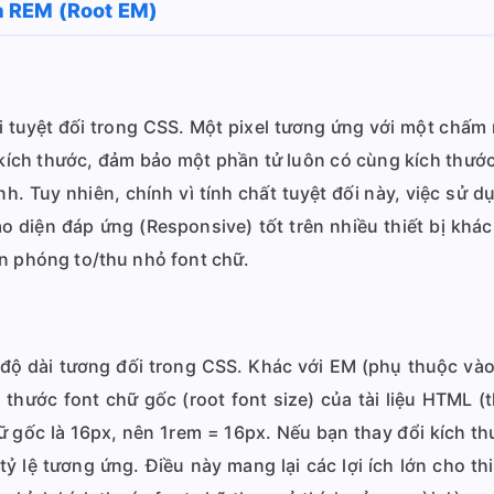
và REM (Root EM)
ài tuyệt đối trong CSS. Một pixel tương ứng với một chấm 
kích thước, đảm bảo một phần tử luôn có cùng kích thước 
. Tuy nhiên, chính vì tính chất tuyệt đối này, việc sử d
ao diện đáp ứng (Responsive) tốt trên nhiều thiết bị kh
ốn phóng to/thu nhỏ font chữ.
độ dài tương đối trong CSS. Khác với EM (phụ thuộc vào
 thước font chữ gốc (root font size) của tài liệu HTML (
ữ gốc là 16px, nên 1rem = 16px. Nếu bạn thay đổi kích th
 lệ tương ứng. Điều này mang lại các lợi ích lớn cho thi