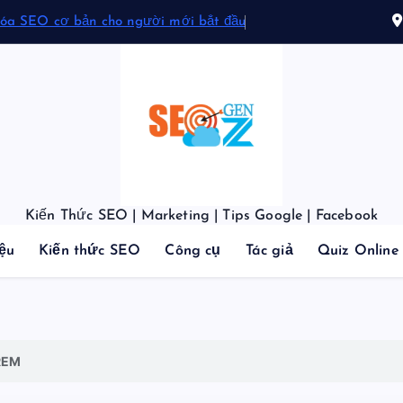
hóa SEO cơ bản cho người mới bắt đầu
Kiến Thức SEO | Marketing | Tips Google | Facebook
iệu
Kiến thức SEO
Công cụ
Tác giả
Quiz Online
REM