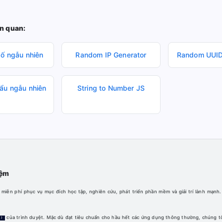
ên quan:
số ngẫu nhiên
Random IP Generator
Random UUID
ẩu ngẫu nhiên
String to Number JS
iệm
iễn phí phục vụ mục đích học tập, nghiên cứu, phát triển phần mềm và giải trí lành mạn
của trình duyệt. Mặc dù đạt tiêu chuẩn cho hầu hết các ứng dụng thông thường, chúng t
()