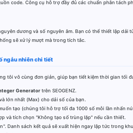
uồn code. Công cụ hỗ trợ đầy đủ các chuẩn phân tách ph
nguyên dương và số nguyên âm. Bạn có thể thiết lập dải 
ống sẽ xử lý mượt mà trong tích tắc.
 ngẫu nhiên chi tiết
g tôi vô cùng đơn giản, giúp bạn tiết kiệm thời gian tối đ
nteger Generator
trên SEOGENZ.
và lớn nhất (Max) cho dải số của bạn.
ốn tạo (chúng tôi hỗ trợ tối đa 1000 số mỗi lần nhấn nú
 và tích chọn "Không tạo số trùng lặp" nếu cần thiết.
". Danh sách kết quả sẽ xuất hiện ngay lập tức trong kh