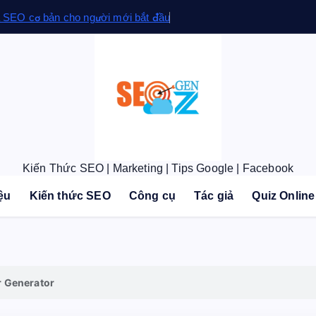
 SEO cơ bản cho người mới bắt đầu
Kiến Thức SEO | Marketing | Tips Google | Facebook
iệu
Kiến thức SEO
Công cụ
Tác giả
Quiz Online
 Generator