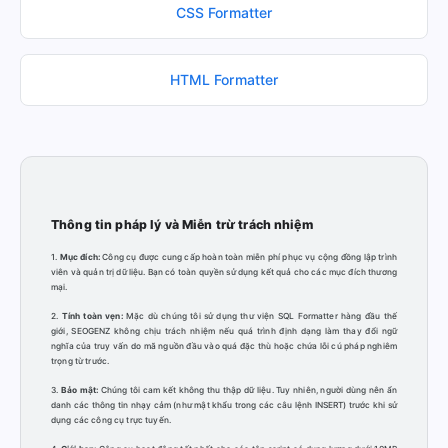
CSS Formatter
HTML Formatter
Thông tin pháp lý và Miễn trừ trách nhiệm
1.
Mục đích:
Công cụ được cung cấp hoàn toàn miễn phí phục vụ cộng đồng lập trình
viên và quản trị dữ liệu. Bạn có toàn quyền sử dụng kết quả cho các mục đích thương
mại.
2.
Tính toàn vẹn:
Mặc dù chúng tôi sử dụng thư viện SQL Formatter hàng đầu thế
giới, SEOGENZ không chịu trách nhiệm nếu quá trình định dạng làm thay đổi ngữ
nghĩa của truy vấn do mã nguồn đầu vào quá đặc thù hoặc chứa lỗi cú pháp nghiêm
trọng từ trước.
3.
Bảo mật:
Chúng tôi cam kết không thu thập dữ liệu. Tuy nhiên, người dùng nên ẩn
danh các thông tin nhạy cảm (như mật khẩu trong các câu lệnh INSERT) trước khi sử
dụng các công cụ trực tuyến.