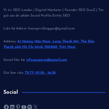
Vị trí: SEO Leader | Digital Marketer | Founder SEO GenZ | Tác
giả các ấn phẩm Social Profile Entity SEO
Liên hệ Admin: hoangvv.blogger@gmail.com
Address:
61 Hoàng Hữu Nam, Long Thạnh Mỹ, Thủ Đức,
Thành phố Hồ Chí Minh 700000, Việt Nam
Gmail liên hệ:
info.seogenz@gmail.com
Giờ làm việc:
T2-T7: 07:30 - 16:30
Social
Facebook
LinkedIn
Pinterest
Youtube
Spotify
X