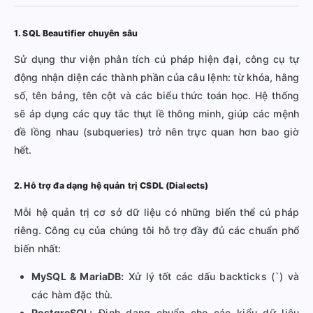
1. SQL Beautifier chuyên sâu
Sử dụng thư viện phân tích cú pháp hiện đại, công cụ tự
động nhận diện các thành phần của câu lệnh: từ khóa, hằng
số, tên bảng, tên cột và các biểu thức toán học. Hệ thống
sẽ áp dụng các quy tắc thụt lề thông minh, giúp các mệnh
đề lồng nhau (subqueries) trở nên trực quan hơn bao giờ
hết.
2. Hỗ trợ đa dạng hệ quản trị CSDL (Dialects)
Mỗi hệ quản trị cơ sở dữ liệu có những biến thể cú pháp
riêng. Công cụ của chúng tôi hỗ trợ đầy đủ các chuẩn phổ
biến nhất:
MySQL & MariaDB:
Xử lý tốt các dấu backticks (`) và
các hàm đặc thù.
PostgreSQL:
Định dạng chuẩn cho các kiểu dữ liệu