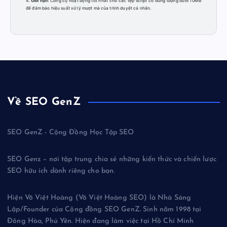
4.
Giới hạn:
Công cụ hoạt động tốt nhất cho các tệp script có dung lượng dưới 10MB
để đảm bảo hiệu suất xử lý mượt mà của trình duyệt cá nhân.
Về SEO GenZ
SEO GenZ - Cộng Đồng Học Tập SEO
SEO Genz – nơi tập trung chia sẻ những kiến thức và chiến lược
SEO hữu ích dành riêng cho bạn.
Hiện Võ Việt Hoàng (Võ Việt Hoàng SEO) là Nhà Sáng
Lập/Founder của Cộng đồng SEO GenZ. Sinh năm 1998 tại
Đông Hòa, Phú Yên. Hiện đang làm việc tại Hồ Chí Minh