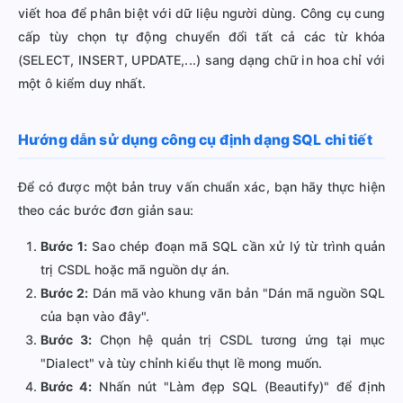
viết hoa để phân biệt với dữ liệu người dùng. Công cụ cung
cấp tùy chọn tự động chuyển đổi tất cả các từ khóa
(SELECT, INSERT, UPDATE,...) sang dạng chữ in hoa chỉ với
một ô kiểm duy nhất.
Hướng dẫn sử dụng công cụ định dạng SQL chi tiết
Để có được một bản truy vấn chuẩn xác, bạn hãy thực hiện
theo các bước đơn giản sau:
Bước 1:
Sao chép đoạn mã SQL cần xử lý từ trình quản
trị CSDL hoặc mã nguồn dự án.
Bước 2:
Dán mã vào khung văn bản "Dán mã nguồn SQL
của bạn vào đây".
Bước 3:
Chọn hệ quản trị CSDL tương ứng tại mục
"Dialect" và tùy chỉnh kiểu thụt lề mong muốn.
Bước 4:
Nhấn nút "Làm đẹp SQL (Beautify)" để định