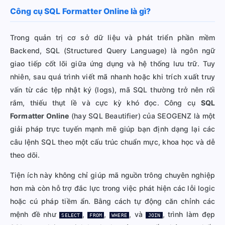
Công cụ SQL Formatter Online là gì?
Trong quản trị cơ sở dữ liệu và phát triển phần mềm
Backend, SQL (Structured Query Language) là ngôn ngữ
giao tiếp cốt lõi giữa ứng dụng và hệ thống lưu trữ. Tuy
nhiên, sau quá trình viết mã nhanh hoặc khi trích xuất truy
vấn từ các tệp nhật ký (logs), mã SQL thường trở nên rối
rắm, thiếu thụt lề và cực kỳ khó đọc. Công cụ
SQL
Formatter Online
(hay SQL Beautifier) của SEOGENZ là một
giải pháp trực tuyến mạnh mẽ giúp bạn định dạng lại các
câu lệnh SQL theo một cấu trúc chuẩn mực, khoa học và dễ
theo dõi.
Tiện ích này không chỉ giúp mã nguồn trông chuyên nghiệp
hơn mà còn hỗ trợ đắc lực trong việc phát hiện các lỗi logic
hoặc cú pháp tiềm ẩn. Bằng cách tự động căn chỉnh các
mệnh đề như
,
,
, và
, trình làm đẹp
SELECT
FROM
WHERE
JOIN