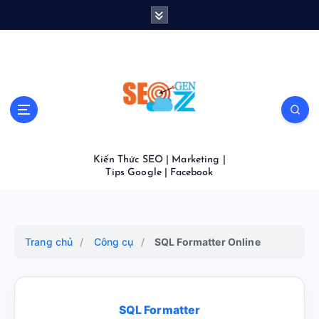
S
k
i
p
t
o
c
o
n
t
Kiến Thức SEO | Marketing |
e
Tips Google | Facebook
n
t
Trang chủ
/
Công cụ
/
SQL Formatter Online
SQL Formatter