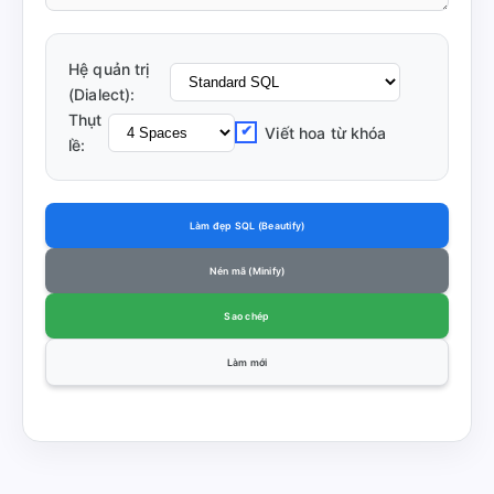
Hệ quản trị
(Dialect):
Thụt
Viết hoa từ khóa
lề:
Làm đẹp SQL (Beautify)
Nén mã (Minify)
Sao chép
Làm mới