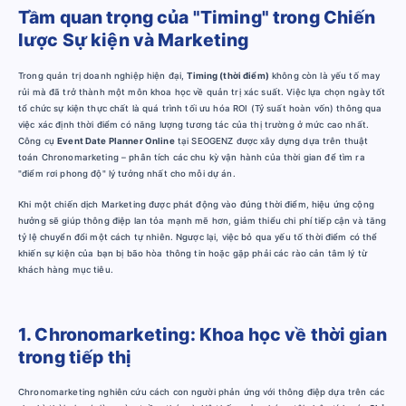
Tầm quan trọng của "Timing" trong Chiến
lược Sự kiện và Marketing
Trong quản trị doanh nghiệp hiện đại,
Timing (thời điểm)
không còn là yếu tố may
rủi mà đã trở thành một môn khoa học về quản trị xác suất. Việc lựa chọn ngày tốt
tổ chức sự kiện thực chất là quá trình tối ưu hóa ROI (Tỷ suất hoàn vốn) thông qua
việc xác định thời điểm có năng lượng tương tác của thị trường ở mức cao nhất.
Công cụ
Event Date Planner Online
tại SEOGENZ được xây dựng dựa trên thuật
toán Chronomarketing – phân tích các chu kỳ vận hành của thời gian để tìm ra
"điểm rơi phong độ" lý tưởng nhất cho mỗi dự án.
Khi một chiến dịch Marketing được phát động vào đúng thời điểm, hiệu ứng cộng
hưởng sẽ giúp thông điệp lan tỏa mạnh mẽ hơn, giảm thiểu chi phí tiếp cận và tăng
tỷ lệ chuyển đổi một cách tự nhiên. Ngược lại, việc bỏ qua yếu tố thời điểm có thể
khiến sự kiện của bạn bị bão hòa thông tin hoặc gặp phải các rào cản tâm lý từ
khách hàng mục tiêu.
1. Chronomarketing: Khoa học về thời gian
trong tiếp thị
Chronomarketing nghiên cứu cách con người phản ứng với thông điệp dựa trên các