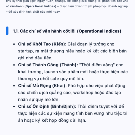
chu kỳ thời gian (giờ, ngày, tuần, tháng). Hệ thống của chúng tôi phân tích các
Chỉ
số vận hành (Operational Indices)
– được hiệu chỉnh từ lịch pháp học doanh nghiệp
– để xác định tính chất của mỗi ngày:
1.1. Các chỉ số vận hành cốt lõi (Operational Indices)
Chỉ số Khởi Tạo (Kiến):
Giai đoạn lý tưởng cho
startup, ra mắt thương hiệu hoặc ký kết các biên bản
ghi nhớ đầu tiên.
Chỉ số Thành Công (Thành):
"Thời điểm vàng" cho
khai trương, launch sản phẩm mới hoặc thực hiện các
thương vụ chốt sale quy mô lớn.
Chỉ số Mở Rộng (Khai):
Phù hợp cho việc phát động
các chiến dịch quảng cáo, workshop hoặc đào tạo
nhân sự quy mô lớn.
Chỉ số Ổn Định (Bình/Định):
Thời điểm tuyệt vời để
thực hiện các sự kiện mang tính bền vững như tiệc tri
ân hoặc ký kết hợp đồng dài hạn.