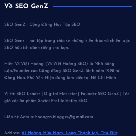
Về SEO GenZ
SEO GenZ - Cộng Đồng Học Tập SEO
SEO Genz – nơi tập trung chia sẻ những kiến thức và chiến lược
SEO hữu ích dành riêng cho bạn.
Hiện Võ Việt Hoàng (Võ Việt Hoàng SEO) là Nhà Sáng
Lập/Founder của Cộng đồng SEO GenZ. Sinh năm 1998 tại
Đông Hòa, Phú Yên. Hiện đang làm việc tại Hồ Chí Minh
Vị trí: SEO Leader | Digital Marketer | Founder SEO GenZ | Tác
giả các ấn phẩm Social Profile Entity SEO
Liên hệ Admin: hoangvv.blogger@gmail.com
Address:
61 Hoàng Hữu Nam, Long Thạnh Mỹ, Thủ Đức,