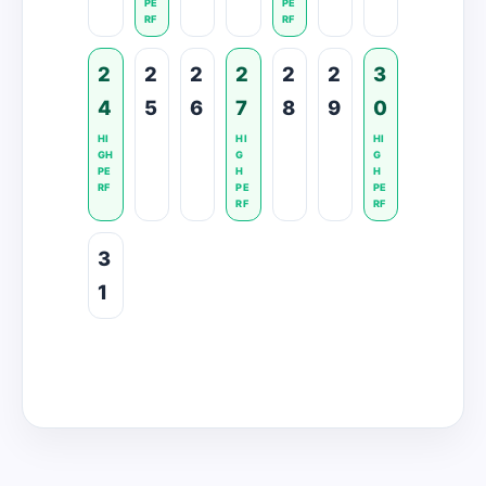
PE
PE
RF
RF
2
2
2
2
2
2
3
4
5
6
7
8
9
0
HI
HI
HI
GH
G
G
PE
H
H
RF
PE
PE
RF
RF
3
1