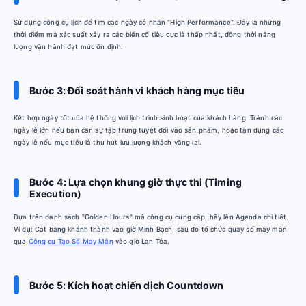
Sử dụng công cụ lịch để tìm các ngày có nhãn "High Performance". Đây là những
thời điểm mà xác suất xảy ra các biến cố tiêu cực là thấp nhất, đồng thời năng
lượng vận hành đạt mức ổn định.
Bước 3: Đối soát hành vi khách hàng mục tiêu
Kết hợp ngày tốt của hệ thống với lịch trình sinh hoạt của khách hàng. Tránh các
ngày lễ lớn nếu bạn cần sự tập trung tuyệt đối vào sản phẩm, hoặc tận dụng các
ngày lễ nếu mục tiêu là thu hút lưu lượng khách vãng lai.
Bước 4: Lựa chọn khung giờ thực thi (Timing
Execution)
Dựa trên danh sách "Golden Hours" mà công cụ cung cấp, hãy lên Agenda chi tiết.
Ví dụ: Cắt băng khánh thành vào giờ Minh Bạch, sau đó tổ chức quay số may mắn
qua
Công cụ Tạo Số May Mắn
vào giờ Lan Tỏa.
Bước 5: Kích hoạt chiến dịch Countdown