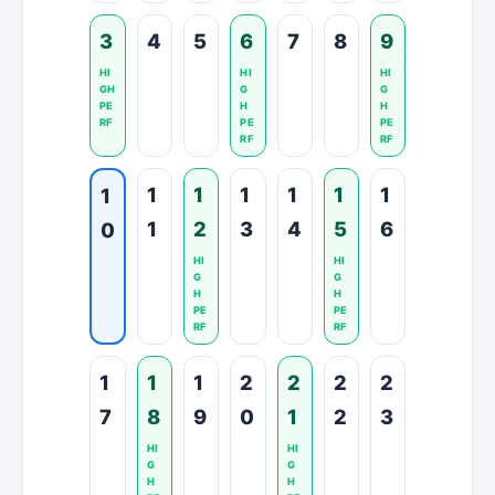
3
4
5
6
7
8
9
HI
HI
HI
GH
G
G
PE
H
H
RF
PE
PE
RF
RF
1
1
1
1
1
1
1
1
2
3
4
5
6
0
HI
HI
G
G
H
H
PE
PE
RF
RF
1
1
1
2
2
2
2
7
8
9
0
1
2
3
HI
HI
G
G
H
H