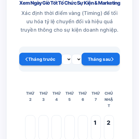
Xem Ngày Giờ Tốt Tổ Chức Sự Kiện & Marketing
Xác định thời điểm vàng (Timing) để tối
ưu hóa tỷ lệ chuyển đổi và hiệu quả
truyền thông cho sự kiện doanh nghiệp.
Tháng trước
Tháng sau
THỨ
THỨ
THỨ
THỨ
THỨ
THỨ
CHỦ
2
3
4
5
6
7
NHẬ
T
1
2