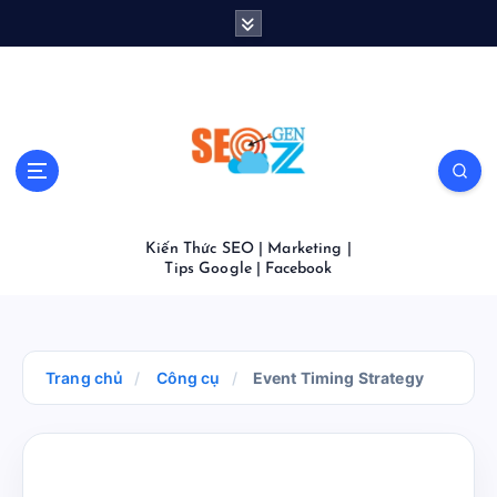
S
k
i
p
t
o
c
o
n
t
Kiến Thức SEO | Marketing |
e
Tips Google | Facebook
n
t
Trang chủ
/
Công cụ
/
Event Timing Strategy