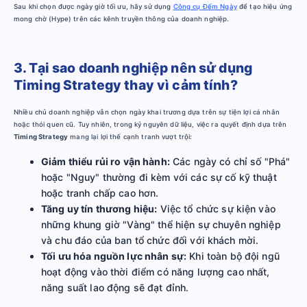
Sau khi chọn được ngày giờ tối ưu, hãy sử dụng
Công cụ Đếm Ngày
để tạo hiệu ứng
mong chờ (Hype) trên các kênh truyền thông của doanh nghiệp.
3. Tại sao doanh nghiệp nên sử dụng
Timing Strategy thay vì cảm tính?
Nhiều chủ doanh nghiệp vẫn chọn ngày khai trương dựa trên sự tiện lợi cá nhân
hoặc thói quen cũ. Tuy nhiên, trong kỷ nguyên dữ liệu, việc ra quyết định dựa trên
Timing Strategy
mang lại lợi thế cạnh tranh vượt trội:
Giảm thiểu rủi ro vận hành:
Các ngày có chỉ số "Phá"
hoặc "Nguy" thường đi kèm với các sự cố kỹ thuật
hoặc tranh chấp cao hơn.
Tăng uy tín thương hiệu:
Việc tổ chức sự kiện vào
những khung giờ "Vàng" thể hiện sự chuyên nghiệp
và chu đáo của ban tổ chức đối với khách mời.
Tối ưu hóa nguồn lực nhân sự:
Khi toàn bộ đội ngũ
hoạt động vào thời điểm có năng lượng cao nhất,
năng suất lao động sẽ đạt đỉnh.