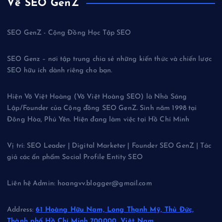
Về SEO GenZ
SEO GenZ - Cộng Đồng Học Tập SEO
SEO Genz – nơi tập trung chia sẻ những kiến thức và chiến lược
SEO hữu ích dành riêng cho bạn.
Hiện Võ Việt Hoàng (Võ Việt Hoàng SEO) là Nhà Sáng
Lập/Founder của Cộng đồng SEO GenZ. Sinh năm 1998 tại
Đông Hòa, Phú Yên. Hiện đang làm việc tại Hồ Chí Minh
Vị trí: SEO Leader | Digital Marketer | Founder SEO GenZ | Tác
giả các ấn phẩm Social Profile Entity SEO
Liên hệ Admin: hoangvv.blogger@gmail.com
Address:
61 Hoàng Hữu Nam, Long Thạnh Mỹ, Thủ Đức,
Thành phố Hồ Chí Minh 700000, Việt Nam