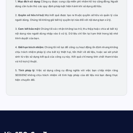
1.
Mục đích sử dụng:
Công cụ được cung cấp miễn phí nhằm hỗ trợ cộng đồng. Người
dùng cần tuân thủ các quy định pháp luật hiện hành khi sử dụng dữ liệu.
2.
Quyền sở hữu trí tuệ:
Mọi kết quả được tạo ra thuộc quyền sở hữu và quản lý của
người dùng. Chúng tôi không giữ bất kỳ quyền lợi nào đối với nội dung bạn xử lý.
3.
Cam kết bảo mật:
Chúng tôi xác nhận không lưu trữ, thu thập hoặc chia sẻ bất kỳ
nội dung nào người dùng nhập vào ô xử lý. Dữ liệu chỉ tồn tại tạm thời trong bộ nhớ
trình duyệt của bạn.
4.
Giới hạn trách nhiệm:
Chúng tôi nỗ lực để công cụ hoạt động ổn định nhưng không
chịu trách nhiệm pháp lý cho bất kỳ thiệt hại, tổn thất về dữ liệu, hoặc sai sót phát
sinh từ việc sử dụng kết quả của công cụ này. Kết quả chỉ mang tính chất tham khảo
và hỗ trợ kỹ thuật.
5.
Tính pháp lý:
Việc sử dụng công cụ đồng nghĩa với việc bạn chấp nhận rằng
SEOGENZ không chịu trách nhiệm về tính hợp pháp của dữ liệu mà bạn đang thực
hiện chuyển đổi.