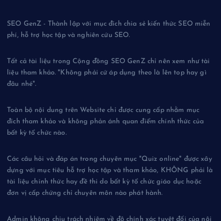
SEO GenZ - Thành lập với mục đích chia sẻ kiến thức SEO miễn
phí, hỗ trợ học tập và nghiên cứu SEO.
Tất cả tài liệu trong Cộng đồng SEO GenZ chỉ nên xem như tài
liệu tham khảo. "Không phải cứ áp dụng theo là lên top hay gì
đâu nhé".
Toàn bộ nội dung trên Website chỉ được cung cấp nhằm mục
đích tham khảo và không phản ánh quan điểm chính thức của
bất kỳ tổ chức nào.
Các câu hỏi và đáp án trong chuyên mục "Quiz online" được xây
dựng với mục tiêu hỗ trợ học tập và tham khảo, KHÔNG phải là
tài liệu chính thức hay đề thi do bất kỳ tổ chức giáo dục hoặc
đơn vị cấp chứng chỉ chuyên môn nào phát hành.
Admin không chịu trách nhiệm về độ chính xác tuyệt đối của nội