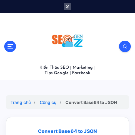
S
k
i
p
t
o
c
o
n
t
Kiến Thức SEO | Marketing |
e
Tips Google | Facebook
n
t
Trang chủ
/
Công cụ
/
Convert Base64 to JSON
Convert Base64 to JSON