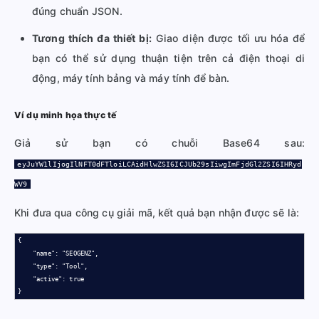
đúng chuẩn JSON.
Tương thích đa thiết bị:
Giao diện được tối ưu hóa để
bạn có thể sử dụng thuận tiện trên cả điện thoại di
động, máy tính bảng và máy tính để bàn.
Ví dụ minh họa thực tế
Giả sử bạn có chuỗi Base64 sau:
eyJuYW1lIjogIlNFT0dFTloiLCAidHlwZSI6ICJUb29sIiwgImFjdGl2ZSI6IHRyd
WV9
Khi đưa qua công cụ giải mã, kết quả bạn nhận được sẽ là:
{

    "name": "SEOGENZ",

    "type": "Tool",

    "active": true

}