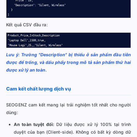
    "Price": 25,

    "Description": "Silent, Wireless"

  }

]
Kết quả CSV đầu ra:
Product,Price,InStock,Description

"Laptop Dell",1500,true,

"Mouse Logi",25,,"Silent, Wireless"
Lưu ý: Trường "Description" bị thiếu ở sản phẩm đầu tiên
được để trống, và dấu phẩy trong mô tả sản phẩm thứ hai
được xử lý an toàn.
Cam kết chất lượng dịch vụ
SEOGENZ cam kết mang lại trải nghiệm tốt nhất cho người
dùng:
An toàn tuyệt đối:
Dữ liệu được xử lý 100% tại trình
duyệt của bạn (Client-side). Không có bất kỳ dòng dữ