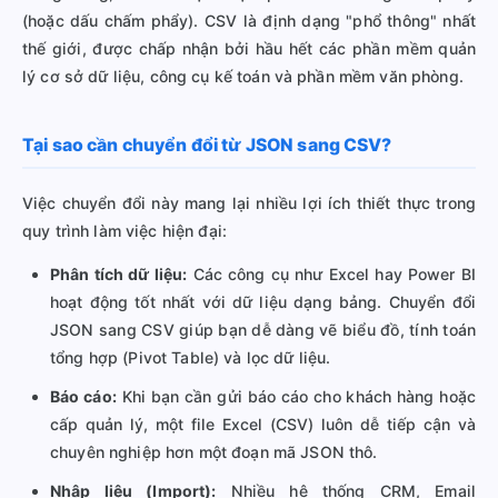
(hoặc dấu chấm phẩy). CSV là định dạng "phổ thông" nhất
thế giới, được chấp nhận bởi hầu hết các phần mềm quản
lý cơ sở dữ liệu, công cụ kế toán và phần mềm văn phòng.
Tại sao cần chuyển đổi từ JSON sang CSV?
Việc chuyển đổi này mang lại nhiều lợi ích thiết thực trong
quy trình làm việc hiện đại:
Phân tích dữ liệu:
Các công cụ như Excel hay Power BI
hoạt động tốt nhất với dữ liệu dạng bảng. Chuyển đổi
JSON sang CSV giúp bạn dễ dàng vẽ biểu đồ, tính toán
tổng hợp (Pivot Table) và lọc dữ liệu.
Báo cáo:
Khi bạn cần gửi báo cáo cho khách hàng hoặc
cấp quản lý, một file Excel (CSV) luôn dễ tiếp cận và
chuyên nghiệp hơn một đoạn mã JSON thô.
Nhập liệu (Import):
Nhiều hệ thống CRM, Email