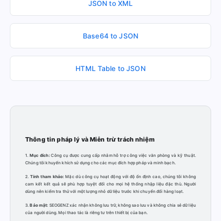
JSON to XML
Base64 to JSON
HTML Table to JSON
Thông tin pháp lý và Miễn trừ trách nhiệm
1.
Mục đích:
Công cụ được cung cấp nhằm hỗ trợ công việc văn phòng và kỹ thuật.
Chúng tôi khuyến khích sử dụng cho các mục đích hợp pháp và minh bạch.
2.
Tính tham khảo:
Mặc dù công cụ hoạt động với độ ổn định cao, chúng tôi không
cam kết kết quả sẽ phù hợp tuyệt đối cho mọi hệ thống nhập liệu đặc thù. Người
dùng nên kiểm tra thử với một lượng nhỏ dữ liệu trước khi chuyển đổi hàng loạt.
3.
Bảo mật:
SEOGENZ xác nhận không lưu trữ, không sao lưu và không chia sẻ dữ liệu
của người dùng. Mọi thao tác là riêng tư trên thiết bị của bạn.