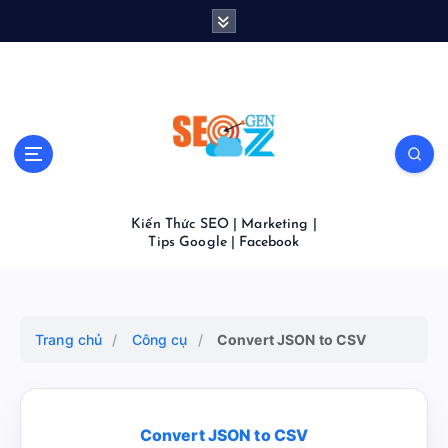
S
k
i
p
t
o
c
o
n
t
Kiến Thức SEO | Marketing |
e
Tips Google | Facebook
n
t
Trang chủ
/
Công cụ
/
Convert JSON to CSV
Convert JSON to CSV