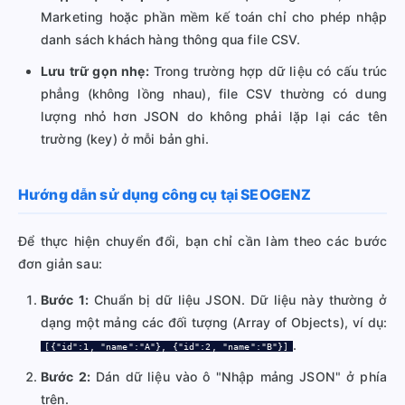
Marketing hoặc phần mềm kế toán chỉ cho phép nhập
danh sách khách hàng thông qua file CSV.
Lưu trữ gọn nhẹ:
Trong trường hợp dữ liệu có cấu trúc
phẳng (không lồng nhau), file CSV thường có dung
lượng nhỏ hơn JSON do không phải lặp lại các tên
trường (key) ở mỗi bản ghi.
Hướng dẫn sử dụng công cụ tại SEOGENZ
Để thực hiện chuyển đổi, bạn chỉ cần làm theo các bước
đơn giản sau:
Bước 1:
Chuẩn bị dữ liệu JSON. Dữ liệu này thường ở
dạng một mảng các đối tượng (Array of Objects), ví dụ:
.
[{"id":1, "name":"A"}, {"id":2, "name":"B"}]
Bước 2:
Dán dữ liệu vào ô "Nhập mảng JSON" ở phía
trên.