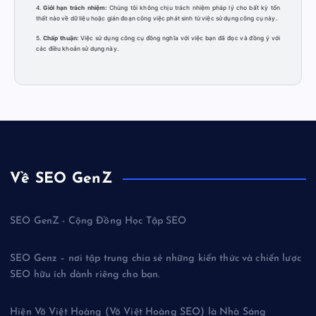
4.
Giới hạn trách nhiệm:
Chúng tôi không chịu trách nhiệm pháp lý cho bất kỳ tổn
thất nào về dữ liệu hoặc gián đoạn công việc phát sinh từ việc sử dụng công cụ này.
5.
Chấp thuận:
Việc sử dụng công cụ đồng nghĩa với việc bạn đã đọc và đồng ý với
các điều khoản sử dụng này.
Về SEO GenZ
SEO GenZ - Cộng Đồng Học Tập SEO
SEO Genz – nơi tập trung chia sẻ những kiến thức và chiến lược
SEO hữu ích dành riêng cho bạn.
Hiện Võ Việt Hoàng (Võ Việt Hoàng SEO) là Nhà Sáng