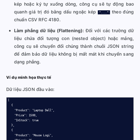
kép hoặc ký tự xuống dòng, công cụ sẽ tự động bao
quanh giá trị đó bằng dấu ngoặc kép
theo đúng
"..."
chuẩn CSV RFC 4180.
Làm phẳng dữ liệu (Flattening):
Đối với các trường dữ
liệu chứa đối tượng con (nested object) hoặc mảng,
công cụ sẽ chuyển đổi chúng thành chuỗi JSON string
để đảm bảo dữ liệu không bị mất mát khi chuyển sang
dạng phẳng.
Ví dụ minh họa thực tế
Dữ liệu JSON đầu vào:
[

  {

    "Product": "Laptop Dell",

    "Price": 1500,

    "InStock": true

  },

  {

    "Product": "Mouse Logi",
