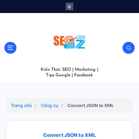
S
k
i
p
t
o
c
o
n
t
Kiến Thức SEO | Marketing |
e
Tips Google | Facebook
n
t
Trang chủ
/
Công cụ
/
Convert JSON to XML
Convert JSON to XML