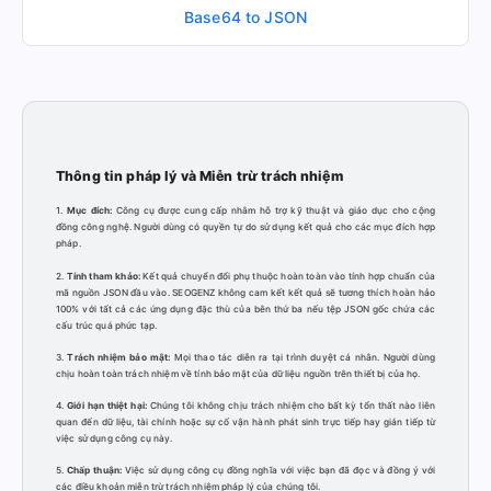
Base64 to JSON
Thông tin pháp lý và Miễn trừ trách nhiệm
1.
Mục đích:
Công cụ được cung cấp nhằm hỗ trợ kỹ thuật và giáo dục cho cộng
đồng công nghệ. Người dùng có quyền tự do sử dụng kết quả cho các mục đích hợp
pháp.
2.
Tính tham khảo:
Kết quả chuyển đổi phụ thuộc hoàn toàn vào tính hợp chuẩn của
mã nguồn JSON đầu vào. SEOGENZ không cam kết kết quả sẽ tương thích hoàn hảo
100% với tất cả các ứng dụng đặc thù của bên thứ ba nếu tệp JSON gốc chứa các
cấu trúc quá phức tạp.
3.
Trách nhiệm bảo mật:
Mọi thao tác diễn ra tại trình duyệt cá nhân. Người dùng
chịu hoàn toàn trách nhiệm về tính bảo mật của dữ liệu nguồn trên thiết bị của họ.
4.
Giới hạn thiệt hại:
Chúng tôi không chịu trách nhiệm cho bất kỳ tổn thất nào liên
quan đến dữ liệu, tài chính hoặc sự cố vận hành phát sinh trực tiếp hay gián tiếp từ
việc sử dụng công cụ này.
5.
Chấp thuận:
Việc sử dụng công cụ đồng nghĩa với việc bạn đã đọc và đồng ý với
các điều khoản miễn trừ trách nhiệm pháp lý của chúng tôi.