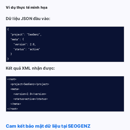
Ví dụ thực tế minh họa
Dữ liệu JSON đầu vào:
{

  "project": "SeoGenz",

  "meta": {

    "version": 2.0,

    "status": "active"

  }

}
Kết quả XML nhận được:
<root>

  <project>SeoGenz</project>

  <meta>

    <version>2.0</version>

    <status>active</status>

  </meta>

</root>
Cam kết bảo mật dữ liệu tại SEOGENZ