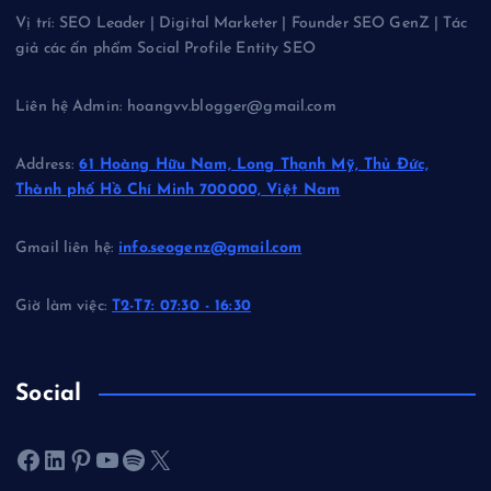
Vị trí: SEO Leader | Digital Marketer | Founder SEO GenZ | Tác
giả các ấn phẩm Social Profile Entity SEO
Liên hệ Admin: hoangvv.blogger@gmail.com
Address:
61 Hoàng Hữu Nam, Long Thạnh Mỹ, Thủ Đức,
Thành phố Hồ Chí Minh 700000, Việt Nam
Gmail liên hệ:
info.seogenz@gmail.com
Giờ làm việc:
T2-T7: 07:30 - 16:30
Social
Facebook
LinkedIn
Pinterest
Youtube
Spotify
X