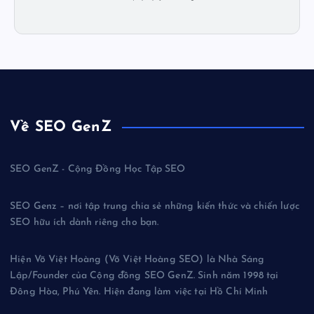
Về SEO GenZ
SEO GenZ - Cộng Đồng Học Tập SEO
SEO Genz – nơi tập trung chia sẻ những kiến thức và chiến lược
SEO hữu ích dành riêng cho bạn.
Hiện Võ Việt Hoàng (Võ Việt Hoàng SEO) là Nhà Sáng
Lập/Founder của Cộng đồng SEO GenZ. Sinh năm 1998 tại
Đông Hòa, Phú Yên. Hiện đang làm việc tại Hồ Chí Minh