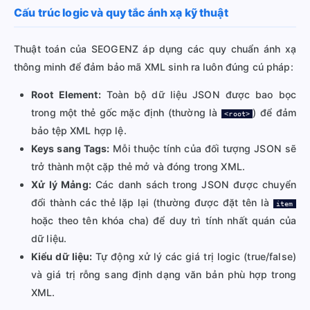
Cấu trúc logic và quy tắc ánh xạ kỹ thuật
Thuật toán của SEOGENZ áp dụng các quy chuẩn ánh xạ
thông minh để đảm bảo mã XML sinh ra luôn đúng cú pháp:
Root Element:
Toàn bộ dữ liệu JSON được bao bọc
trong một thẻ gốc mặc định (thường là
) để đảm
<root>
bảo tệp XML hợp lệ.
Keys sang Tags:
Mỗi thuộc tính của đối tượng JSON sẽ
trở thành một cặp thẻ mở và đóng trong XML.
Xử lý Mảng:
Các danh sách trong JSON được chuyển
đổi thành các thẻ lặp lại (thường được đặt tên là
item
hoặc theo tên khóa cha) để duy trì tính nhất quán của
dữ liệu.
Kiểu dữ liệu:
Tự động xử lý các giá trị logic (true/false)
và giá trị rỗng sang định dạng văn bản phù hợp trong
XML.