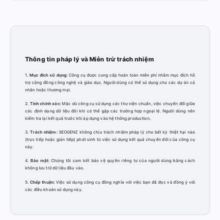
Thông tin pháp lý và Miễn trừ trách nhiệm
1.
Mục đích sử dụng:
Công cụ được cung cấp hoàn toàn miễn phí nhằm mục đích hỗ
trợ cộng đồng công nghệ và giáo dục. Người dùng có thể sử dụng cho các dự án cá
nhân hoặc thương mại.
2.
Tính chính xác:
Mặc dù công cụ sử dụng các thư viện chuẩn, việc chuyển đổi giữa
các định dạng dữ liệu đôi khi có thể gặp các trường hợp ngoại lệ. Người dùng nên
kiểm tra lại kết quả trước khi áp dụng vào hệ thống production.
3.
Trách nhiệm:
SEOGENZ không chịu trách nhiệm pháp lý cho bất kỳ thiệt hại nào
(trực tiếp hoặc gián tiếp) phát sinh từ việc sử dụng kết quả chuyển đổi của công cụ
này.
4.
Bảo mật:
Chúng tôi cam kết bảo vệ quyền riêng tư của người dùng bằng cách
không lưu trữ dữ liệu đầu vào.
5.
Chấp thuận:
Việc sử dụng công cụ đồng nghĩa với việc bạn đã đọc và đồng ý với
các điều khoản sử dụng này.