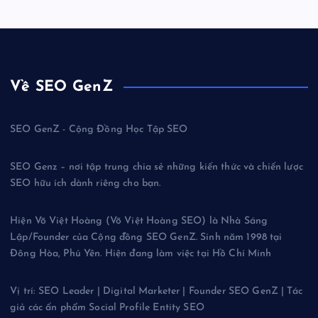
Về SEO GenZ
SEO GenZ - Cộng Đồng Học Tập SEO
SEO Genz – nơi tập trung chia sẻ những kiến thức và chiến lược
SEO hữu ích dành riêng cho bạn.
Hiện Võ Việt Hoàng (Võ Việt Hoàng SEO) là Nhà Sáng
Lập/Founder của Cộng đồng SEO GenZ. Sinh năm 1998 tại
Đông Hòa, Phú Yên. Hiện đang làm việc tại Hồ Chí Minh
Vị trí: SEO Leader | Digital Marketer | Founder SEO GenZ | Tác
giả các ấn phẩm Social Profile Entity SEO