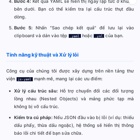
Bước 4:
Kết quả YAML sẽ hiển thị ngay lập tức ở khung
bên dưới. Bạn có thể kiểm tra lại cấu trúc thụt đầu
dòng.
Bước 5:
Nhấn "Sao chép kết quả" để lưu lại vào
clipboard và dán vào tệp
hoặc
của bạn.
.yaml
.yml
Tính năng kỹ thuật và Xử lý lỗi
Công cụ của chúng tôi được xây dựng trên nền tảng thư
viện
mạnh mẽ, mang lại các ưu điểm:
js-yaml
Xử lý cấu trúc sâu:
Hỗ trợ chuyển đổi các đối tượng
lồng nhau (Nested Objects) và mảng phức tạp mà
không bị vỡ cấu trúc.
Kiểm tra cú pháp:
Nếu JSON đầu vào bị lỗi (ví dụ: thiếu
dấu phẩy, thừa dấu ngoặc), hệ thống sẽ hiển thị thông
báo lỗi chi tiết để bạn sửa chữa.