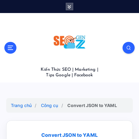
S
k
i
p
t
o
c
o
n
t
Kiến Thức SEO | Marketing |
e
Tips Google | Facebook
n
t
Trang chủ
/
Công cụ
/
Convert JSON to YAML
Convert JSON to YAML