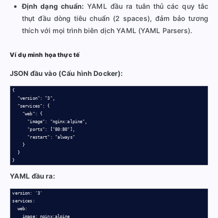
Định dạng chuẩn:
YAML đầu ra tuân thủ các quy tắc
thụt đầu dòng tiêu chuẩn (2 spaces), đảm bảo tương
thích với mọi trình biên dịch YAML (YAML Parsers).
Ví dụ minh họa thực tế
JSON đầu vào (Cấu hình Docker):
{

  "version": "3",

  "services": {

    "web": {

      "image": "nginx:alpine",

      "ports": ["80:80"],

      "restart": "always"

    }

  }

}
YAML đầu ra:
version: '3'

services:

  web:

    image: nginx:alpine
