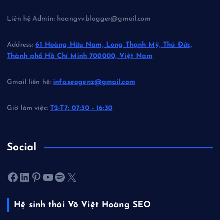
Liên hệ Admin: hoangvv.blogger@gmail.com
Address:
61 Hoàng Hữu Nam, Long Thạnh Mỹ, Thủ Đức,
Thành phố Hồ Chí Minh 700000, Việt Nam
Gmail liên hệ:
info.seogenz@gmail.com
Giờ làm việc:
T2-T7: 07:30 - 16:30
Social
Facebook
LinkedIn
Pinterest
Youtube
Spotify
X
Hệ sinh thái Võ Việt Hoàng SEO