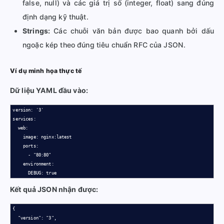
false, null) và các giá trị số (integer, float) sang đúng
định dạng kỹ thuật.
Strings:
Các chuỗi văn bản được bao quanh bởi dấu
ngoặc kép theo đúng tiêu chuẩn RFC của JSON.
Ví dụ minh họa thực tế
Dữ liệu YAML đầu vào:
version: '3'

services:

  web:

    image: nginx:latest

    ports:

      - "80:80"

    environment:

      DEBUG: true
Kết quả JSON nhận được:
{

  "version": "3",
