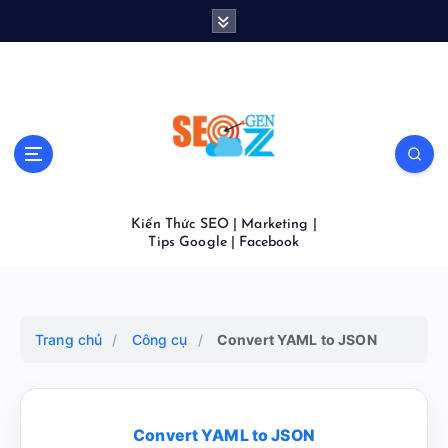
S
k
i
p
t
o
c
o
n
t
Kiến Thức SEO | Marketing |
e
Tips Google | Facebook
n
t
Trang chủ
/
Công cụ
/
Convert YAML to JSON
Convert YAML to JSON