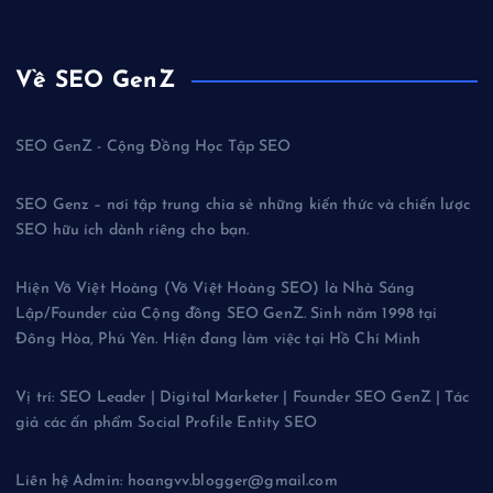
Về SEO GenZ
SEO GenZ - Cộng Đồng Học Tập SEO
SEO Genz – nơi tập trung chia sẻ những kiến thức và chiến lược
SEO hữu ích dành riêng cho bạn.
Hiện Võ Việt Hoàng (Võ Việt Hoàng SEO) là Nhà Sáng
Lập/Founder của Cộng đồng SEO GenZ. Sinh năm 1998 tại
Đông Hòa, Phú Yên. Hiện đang làm việc tại Hồ Chí Minh
Vị trí: SEO Leader | Digital Marketer | Founder SEO GenZ | Tác
giả các ấn phẩm Social Profile Entity SEO
Liên hệ Admin: hoangvv.blogger@gmail.com