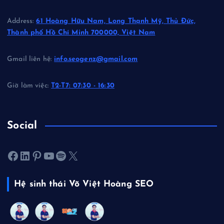
Address:
61 Hoàng Hữu Nam, Long Thạnh Mỹ, Thủ Đức,
Thành phố Hồ Chí Minh 700000, Việt Nam
Gmail liên hệ:
info.seogenz@gmail.com
Giờ làm việc:
T2-T7: 07:30 - 16:30
Social
Facebook
LinkedIn
Pinterest
Youtube
Spotify
X
Hệ sinh thái Võ Việt Hoàng SEO