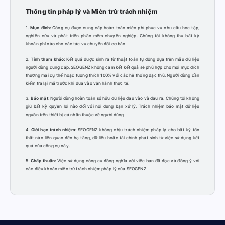
Thông tin pháp lý và Miễn trừ trách nhiệm
1.
Mục đích:
Công cụ được cung cấp hoàn toàn miễn phí phục vụ nhu cầu học tập,
nghiên cứu và phát triển phần mềm chuyên nghiệp. Chúng tôi không thu bất kỳ
khoản phí nào cho các tác vụ chuyển đổi cơ bản.
2.
Tính tham khảo:
Kết quả được sinh ra từ thuật toán tự động dựa trên mẫu dữ liệu
người dùng cung cấp. SEOGENZ không cam kết kết quả sẽ phù hợp cho mọi mục đích
thương mại cụ thể hoặc tương thích 100% với các hệ thống đặc thù. Người dùng cần
kiểm tra lại mã trước khi đưa vào vận hành thực tế.
3.
Bảo mật:
Người dùng hoàn toàn sở hữu dữ liệu đầu vào và đầu ra. Chúng tôi không
giữ bất kỳ quyền lợi nào đối với nội dung bạn xử lý. Trách nhiệm bảo mật dữ liệu
nguồn trên thiết bị cá nhân thuộc về người dùng.
4.
Giới hạn trách nhiệm:
SEOGENZ không chịu trách nhiệm pháp lý cho bất kỳ tổn
thất nào liên quan đến hạ tầng, dữ liệu hoặc tài chính phát sinh từ việc sử dụng kết
quả của công cụ này.
5.
Chấp thuận:
Việc sử dụng công cụ đồng nghĩa với việc bạn đã đọc và đồng ý với
các điều khoản miễn trừ trách nhiệm pháp lý của SEOGENZ.