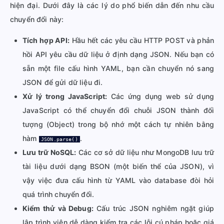
hiện đại. Dưới đây là các lý do phổ biến dẫn đến nhu cầu
chuyển đổi này:
Tích hợp API:
Hầu hết các yêu cầu HTTP POST và phản
hồi API yêu cầu dữ liệu ở định dạng JSON. Nếu bạn có
sẵn một file cấu hình YAML, bạn cần chuyển nó sang
JSON để gửi dữ liệu đi.
Xử lý trong JavaScript:
Các ứng dụng web sử dụng
JavaScript có thể chuyển đổi chuỗi JSON thành đối
tượng (Object) trong bộ nhớ một cách tự nhiên bằng
hàm
.
JSON.parse()
Lưu trữ NoSQL:
Các cơ sở dữ liệu như MongoDB lưu trữ
tài liệu dưới dạng BSON (một biến thể của JSON), vì
vậy việc đưa cấu hình từ YAML vào database đòi hỏi
quá trình chuyển đổi.
Kiểm thử và Debug:
Cấu trúc JSON nghiêm ngặt giúp
lập trình viên dễ dàng kiểm tra các lỗi cú pháp hoặc giá