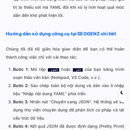
trị bị thiếu sót mà YAML đôi khi xử lý linh hoạt quá mức
dẫn đến khó phát hiện lỗi.
Hướng dẫn sử dụng công cụ tại SEOGENZ chi tiết
Chúng tôi đã tối giản hóa giao diện để bạn có thể hoàn
thành công việc chỉ với vài thao tác:
Bước 1:
Mở tệp
hoặc
của bạn bằng trình
.yaml
.yml
soạn thảo văn bản (Notepad, VS Code, v.v.).
Bước 2:
Sao chép toàn bộ nội dung và dán vào ô nhập
liệu "Nhập nội dung YAML" phía trên.
Bước 3:
Nhấn nút "Chuyển sang JSON". Hệ thống sẽ sử
dụng thư viện chuyên dụng để phân tích cú pháp và tái
cấu trúc dữ liệu.
Bước 4:
Kết quả JSON đã được định dạng (Pretty Print)