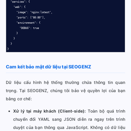
  "services": {

    "web": {

      "image": "nginx:latest",

      "ports": ["80:80"],

      "environment": {

        "DEBUG": true

      }

    }

  }

}
Cam kết bảo mật dữ liệu tại SEOGENZ
Dữ liệu cấu hình hệ thống thường chứa thông tin quan
trọng. Tại SEOGENZ, chúng tôi bảo vệ quyền lợi của bạn
bằng cơ chế:
Xử lý tại máy khách (Client-side):
Toàn bộ quá trình
chuyển đổi YAML sang JSON diễn ra ngay trên trình
duyệt của bạn thông qua JavaScript. Không có dữ liệu