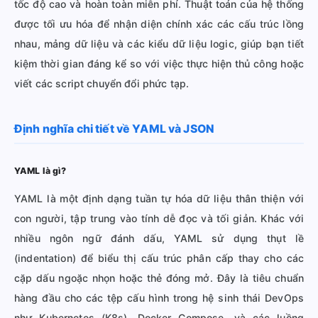
tốc độ cao và hoàn toàn miễn phí. Thuật toán của hệ thống
được tối ưu hóa để nhận diện chính xác các cấu trúc lồng
nhau, mảng dữ liệu và các kiểu dữ liệu logic, giúp bạn tiết
kiệm thời gian đáng kể so với việc thực hiện thủ công hoặc
viết các script chuyển đổi phức tạp.
Định nghĩa chi tiết về YAML và JSON
YAML là gì?
YAML là một định dạng tuần tự hóa dữ liệu thân thiện với
con người, tập trung vào tính dễ đọc và tối giản. Khác với
nhiều ngôn ngữ đánh dấu, YAML sử dụng thụt lề
(indentation) để biểu thị cấu trúc phân cấp thay cho các
cặp dấu ngoặc nhọn hoặc thẻ đóng mở. Đây là tiêu chuẩn
hàng đầu cho các tệp cấu hình trong hệ sinh thái DevOps
như Kubernetes (K8s), Docker Compose, và các luồng