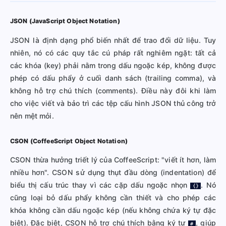
JSON (JavaScript Object Notation)
JSON là định dạng phổ biến nhất để trao đổi dữ liệu. Tuy
nhiên, nó có các quy tắc cú pháp rất nghiêm ngặt: tất cả
các khóa (key) phải nằm trong dấu ngoặc kép, không được
phép có dấu phẩy ở cuối danh sách (trailing comma), và
không hỗ trợ chú thích (comments). Điều này đôi khi làm
cho việc viết và bảo trì các tệp cấu hình JSON thủ công trở
nên mệt mỏi.
CSON (CoffeeScript Object Notation)
CSON thừa hưởng triết lý của CoffeeScript: "viết ít hơn, làm
nhiều hơn". CSON sử dụng thụt đầu dòng (indentation) để
biểu thị cấu trúc thay vì các cặp dấu ngoặc nhọn
. Nó
{}
cũng loại bỏ dấu phẩy không cần thiết và cho phép các
khóa không cần dấu ngoặc kép (nếu không chứa ký tự đặc
biệt). Đặc biệt, CSON hỗ trợ chú thích bằng ký tự
, giúp
#