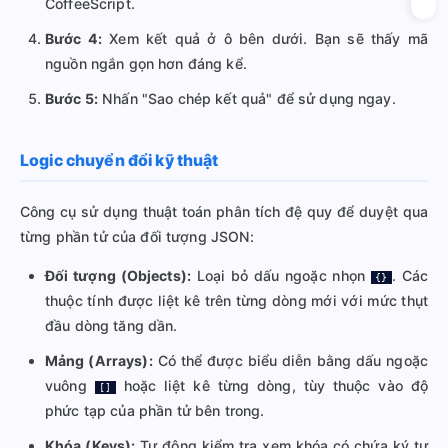
CoffeeScript.
Bước 4:
Xem kết quả ở ô bên dưới. Bạn sẽ thấy mã
nguồn ngắn gọn hơn đáng kể.
Bước 5:
Nhấn "Sao chép kết quả" để sử dụng ngay.
Logic chuyển đổi kỹ thuật
Công cụ sử dụng thuật toán phân tích đệ quy để duyệt qua
từng phần tử của đối tượng JSON:
Đối tượng (Objects):
Loại bỏ dấu ngoặc nhọn
. Các
{}
thuộc tính được liệt kê trên từng dòng mới với mức thụt
đầu dòng tăng dần.
Mảng (Arrays):
Có thể được biểu diễn bằng dấu ngoặc
vuông
hoặc liệt kê từng dòng, tùy thuộc vào độ
[]
phức tạp của phần tử bên trong.
Khóa (Keys):
Tự động kiểm tra xem khóa có chứa ký tự