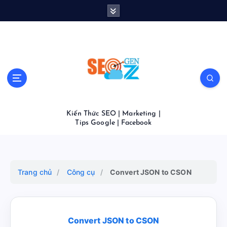
S
k
i
p
t
o
c
o
n
t
Kiến Thức SEO | Marketing |
e
Tips Google | Facebook
n
t
Trang chủ
/
Công cụ
/
Convert JSON to CSON
Convert JSON to CSON