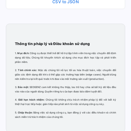
CSV to JSON
Thông tin pháp lý và Điều khoản sử dụng
1.
Mục đích:
Công cụ được thiết kế để hỗ trợ lập trình viên trong việc chuyển đổi định
dạng dữ liệu. Chúng tôi khuyến khích sử dụng cho mục đích học tập và phát triển
phần mềm.
2.
Tính chính xác:
Mặc dù chúng tôi nỗ lực tối ưu hóa thuật toán, việc chuyển đổi
giữa các định dạng đôi khi có thể gặp các trường hợp biên (edge cases). Người dùng
nên kiểm tra lại kết quả trước khi đưa vào môi trường sản xuất (production).
3.
Bảo mật:
SEOGENZ cam kết không thu thập, lưu trữ hay chia sẻ bất kỳ dữ liệu đầu
vào nào của người dùng. Quyền riêng tư của bạn được bảo đảm tuyệt đối.
4.
Giới hạn trách nhiệm:
Chúng tôi không chịu trách nhiệm pháp lý đối với bất kỳ
thiệt hại trực tiếp hoặc gián tiếp nào phát sinh từ việc sử dụng công cụ này.
5.
Chấp thuận:
Bằng việc sử dụng công cụ, bạn đồng ý với các điều khoản và chính
sách miễn trừ trách nhiệm của chúng tôi.