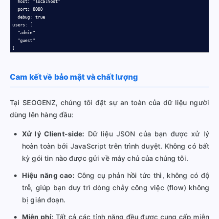
  host: "localhost"

  port: 8080

  debug: true

users: [

  "admin"

  "guest"

]
Cam kết về bảo mật và chất lượng
Tại SEOGENZ, chúng tôi đặt sự an toàn của dữ liệu người
dùng lên hàng đầu:
Xử lý Client-side:
Dữ liệu JSON của bạn được xử lý
hoàn toàn bởi JavaScript trên trình duyệt. Không có bất
kỳ gói tin nào được gửi về máy chủ của chúng tôi.
Hiệu năng cao:
Công cụ phản hồi tức thì, không có độ
trễ, giúp bạn duy trì dòng chảy công việc (flow) không
bị gián đoạn.
Miễn phí:
Tất cả các tính năng đều được cung cấp miễn