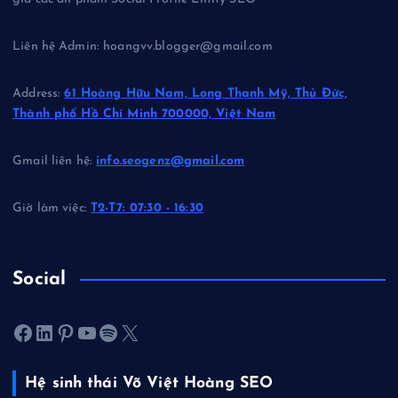
Liên hệ Admin: hoangvv.blogger@gmail.com
Address:
61 Hoàng Hữu Nam, Long Thạnh Mỹ, Thủ Đức,
Thành phố Hồ Chí Minh 700000, Việt Nam
Gmail liên hệ:
info.seogenz@gmail.com
Giờ làm việc:
T2-T7: 07:30 - 16:30
Social
Facebook
LinkedIn
Pinterest
Youtube
Spotify
X
Hệ sinh thái Võ Việt Hoàng SEO