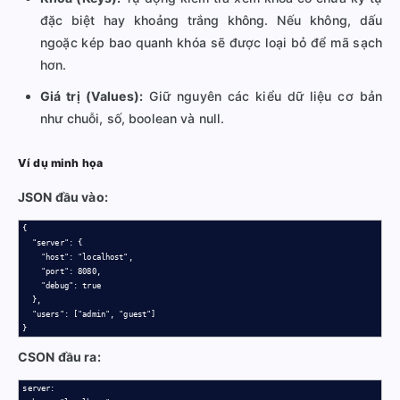
đặc biệt hay khoảng trắng không. Nếu không, dấu
ngoặc kép bao quanh khóa sẽ được loại bỏ để mã sạch
hơn.
Giá trị (Values):
Giữ nguyên các kiểu dữ liệu cơ bản
như chuỗi, số, boolean và null.
Ví dụ minh họa
JSON đầu vào:
{

  "server": {

    "host": "localhost",

    "port": 8080,

    "debug": true

  },

  "users": ["admin", "guest"]

}
CSON đầu ra:
server:
