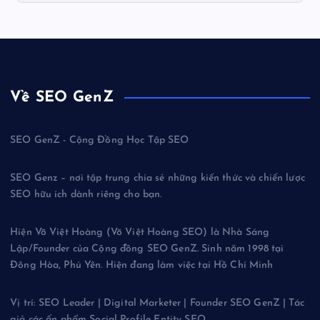
Về SEO GenZ
SEO GenZ - Cộng Đồng Học Tập SEO
SEO Genz – nơi tập trung chia sẻ những kiến thức và chiến lược
SEO hữu ích dành riêng cho bạn.
Hiện Võ Việt Hoàng (Võ Việt Hoàng SEO) là Nhà Sáng
Lập/Founder của Cộng đồng SEO GenZ. Sinh năm 1998 tại
Đông Hòa, Phú Yên. Hiện đang làm việc tại Hồ Chí Minh
Vị trí: SEO Leader | Digital Marketer | Founder SEO GenZ | Tác
giả các ấn phẩm Social Profile Entity SEO