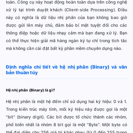
toàn. Công cụ này hoạt động hoàn toàn dựa trên công nghệ
xử lý tại trình duyệt khách (Client-side Processing). Điều
này có nghĩa là dữ liệu nhị phân của bạn không bao giờ
được gửi lên máy chủ, đảm bảo bí mật tuyệt đối cho các
thông điệp hoặc dữ liệu nhạy cảm mà bạn đang xử lý. Bạn
có thể thực hiện giải mã hàng ngàn ký tự chỉ trong tích tắc
mà không cần cài đặt bất kỳ phần mềm chuyên dụng nào.
Định nghĩa chi tiết về hệ nhị phân (Binary) và văn
bản thuần túy
Hệ nhị phân (Binary) là gì?
Hệ nhị phân là một hệ đếm chỉ sử dụng hai ký hiệu: 0 và 1.
Trong kiến trúc máy tính, mỗi ký hiệu này được gọi là một
"bit" (binary digit). Các bit được tổ chức thành các nhóm,
phổ biến nhất là nhóm 8 bit gọi là một "Byte". Một byte có
thể đại diện cho 256 giá trị khác nhau (từ 0 đến 255 trong