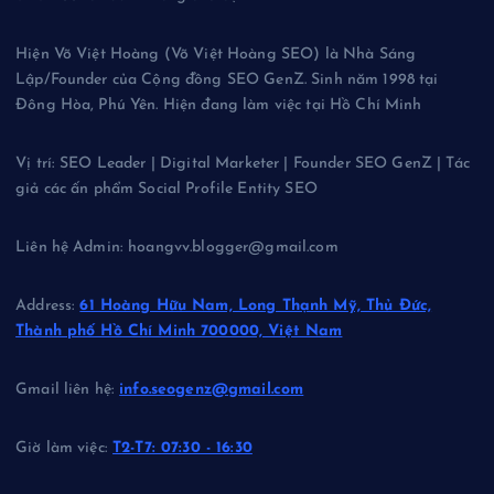
Hiện Võ Việt Hoàng (Võ Việt Hoàng SEO) là Nhà Sáng
Lập/Founder của Cộng đồng SEO GenZ. Sinh năm 1998 tại
Đông Hòa, Phú Yên. Hiện đang làm việc tại Hồ Chí Minh
Vị trí: SEO Leader | Digital Marketer | Founder SEO GenZ | Tác
giả các ấn phẩm Social Profile Entity SEO
Liên hệ Admin: hoangvv.blogger@gmail.com
Address:
61 Hoàng Hữu Nam, Long Thạnh Mỹ, Thủ Đức,
Thành phố Hồ Chí Minh 700000, Việt Nam
Gmail liên hệ:
info.seogenz@gmail.com
Giờ làm việc:
T2-T7: 07:30 - 16:30