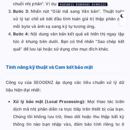
chuỗi nhị phân". Ví dụ:
.
01010011 01000101 01001111
Bước 3:
Nhấn nút "Giải mã sang Văn bản". Thuật toán
xử lý tại chỗ sẽ bắt đầu tính toán giá trị thập phân của
mỗi byte và ánh xạ sang ký tự tương ứng.
Bước 4:
Nội dung văn bản kết quả sẽ hiển thị ngay lập
tức ở khung bên dưới. Bạn có thể nhấn "Sao chép kết
quả" để lưu lại hoặc sử dụng cho mục đích khác.
Tính năng kỹ thuật và Cam kết bảo mật
Công cụ của SEOGENZ áp dụng các tiêu chuẩn xử lý dữ
liệu hiện đại nhất:
Xử lý bảo mật (Local Processing):
Mọi thao tác biên
dịch mã nhị phân diễn ra trực tiếp trên thiết bị của bạn.
Chúng tôi không lưu trữ, theo dõi hoặc thu thập bất kỳ
thông tin nào bạn nhập vào, đảm bảo tính riêng tư ở