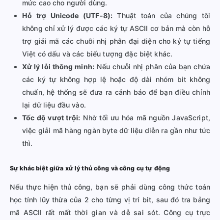
mức cao cho người dùng.
Hỗ trợ Unicode (UTF-8):
Thuật toán của chúng tôi
không chỉ xử lý được các ký tự ASCII cơ bản mà còn hỗ
trợ giải mã các chuỗi nhị phân đại diện cho ký tự tiếng
Việt có dấu và các biểu tượng đặc biệt khác.
Xử lý lỗi thông minh:
Nếu chuỗi nhị phân của bạn chứa
các ký tự không hợp lệ hoặc độ dài nhóm bit không
chuẩn, hệ thống sẽ đưa ra cảnh báo để bạn điều chỉnh
lại dữ liệu đầu vào.
Tốc độ vượt trội:
Nhờ tối ưu hóa mã nguồn JavaScript,
việc giải mã hàng ngàn byte dữ liệu diễn ra gần như tức
thì.
Sự khác biệt giữa xử lý thủ công và công cụ tự động
Nếu thực hiện thủ công, bạn sẽ phải dùng công thức toán
học tính lũy thừa của 2 cho từng vị trí bit, sau đó tra bảng
mã ASCII rất mất thời gian và dễ sai sót. Công cụ trực