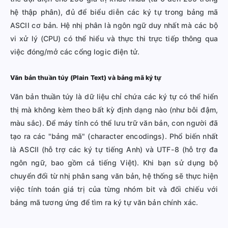
hệ thập phân), đủ để biểu diễn các ký tự trong bảng mã
ASCII cơ bản. Hệ nhị phân là ngôn ngữ duy nhất mà các bộ
vi xử lý (CPU) có thể hiểu và thực thi trực tiếp thông qua
việc đóng/mở các cổng logic điện tử.
Văn bản thuần túy (Plain Text) và bảng mã ký tự
Văn bản thuần túy là dữ liệu chỉ chứa các ký tự có thể hiển
thị mà không kèm theo bất kỳ định dạng nào (như bôi đậm,
màu sắc). Để máy tính có thể lưu trữ văn bản, con người đã
tạo ra các "bảng mã" (character encodings). Phổ biến nhất
là ASCII (hỗ trợ các ký tự tiếng Anh) và UTF-8 (hỗ trợ đa
ngôn ngữ, bao gồm cả tiếng Việt). Khi bạn sử dụng bộ
chuyển đổi từ nhị phân sang văn bản, hệ thống sẽ thực hiện
việc tính toán giá trị của từng nhóm bit và đối chiếu với
bảng mã tương ứng để tìm ra ký tự văn bản chính xác.