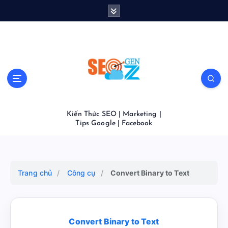
S
k
i
p
t
o
c
o
n
t
Kiến Thức SEO | Marketing |
e
Tips Google | Facebook
n
t
Trang chủ
/
Công cụ
/
Convert Binary to Text
Convert Binary to Text