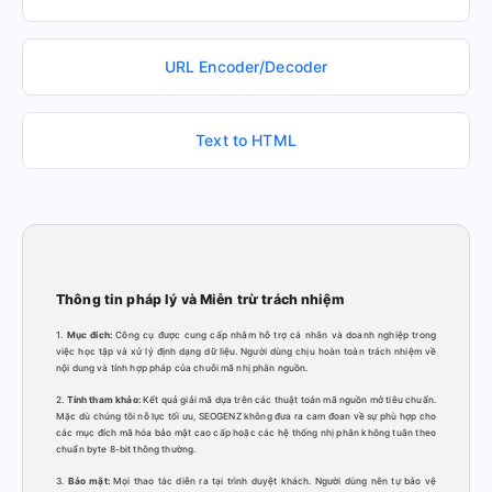
URL Encoder/Decoder
Text to HTML
Thông tin pháp lý và Miễn trừ trách nhiệm
1.
Mục đích:
Công cụ được cung cấp nhằm hỗ trợ cá nhân và doanh nghiệp trong
việc học tập và xử lý định dạng dữ liệu. Người dùng chịu hoàn toàn trách nhiệm về
nội dung và tính hợp pháp của chuỗi mã nhị phân nguồn.
2.
Tính tham khảo:
Kết quả giải mã dựa trên các thuật toán mã nguồn mở tiêu chuẩn.
Mặc dù chúng tôi nỗ lực tối ưu, SEOGENZ không đưa ra cam đoan về sự phù hợp cho
các mục đích mã hóa bảo mật cao cấp hoặc các hệ thống nhị phân không tuân theo
chuẩn byte 8-bit thông thường.
3.
Bảo mật:
Mọi thao tác diễn ra tại trình duyệt khách. Người dùng nên tự bảo vệ