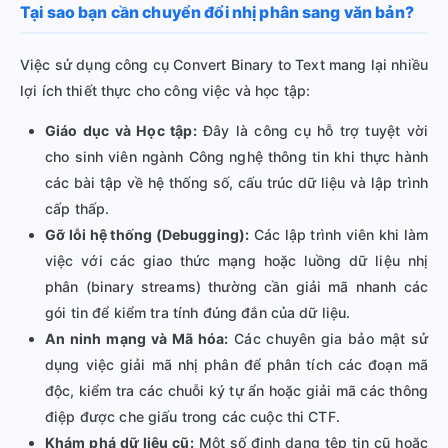
Tại sao bạn cần chuyển đổi nhị phân sang văn bản?
Việc sử dụng công cụ Convert Binary to Text mang lại nhiều
lợi ích thiết thực cho công việc và học tập:
Giáo dục và Học tập:
Đây là công cụ hỗ trợ tuyệt vời
cho sinh viên ngành Công nghệ thông tin khi thực hành
các bài tập về hệ thống số, cấu trúc dữ liệu và lập trình
cấp thấp.
Gỡ lỗi hệ thống (Debugging):
Các lập trình viên khi làm
việc với các giao thức mạng hoặc luồng dữ liệu nhị
phân (binary streams) thường cần giải mã nhanh các
gói tin để kiểm tra tính đúng đắn của dữ liệu.
An ninh mạng và Mã hóa:
Các chuyên gia bảo mật sử
dụng việc giải mã nhị phân để phân tích các đoạn mã
độc, kiểm tra các chuỗi ký tự ẩn hoặc giải mã các thông
điệp được che giấu trong các cuộc thi CTF.
Khám phá dữ liệu cũ:
Một số định dạng tệp tin cũ hoặc