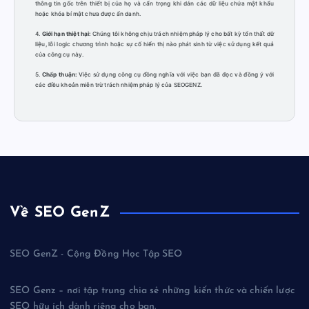
thông tin gốc trên thiết bị của họ và cẩn trọng khi dán các dữ liệu chứa mật khẩu
hoặc khóa bí mật chưa được ẩn danh.
4.
Giới hạn thiệt hại:
Chúng tôi không chịu trách nhiệm pháp lý cho bất kỳ tổn thất dữ
liệu, lỗi logic chương trình hoặc sự cố hiển thị nào phát sinh từ việc sử dụng kết quả
của công cụ này.
5.
Chấp thuận:
Việc sử dụng công cụ đồng nghĩa với việc bạn đã đọc và đồng ý với
các điều khoản miễn trừ trách nhiệm pháp lý của SEOGENZ.
Về SEO GenZ
SEO GenZ - Cộng Đồng Học Tập SEO
SEO Genz – nơi tập trung chia sẻ những kiến thức và chiến lược
SEO hữu ích dành riêng cho bạn.