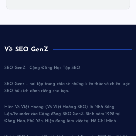
Về SEO GenZ
SEO GenZ - Cộng Đồng Học Tập SEO
SEO Genz – nơi tập trung chia sẻ những kiến thức và chiến lược
SEO hữu ích dành riêng cho bạn.
Hiện Võ Việt Hoàng (Võ Việt Hoàng SEO) là Nhà Sáng
Lập/Founder của Cộng đồng SEO GenZ. Sinh năm 1998 tại
Đông Hòa, Phú Yên. Hiện đang làm việc tại Hồ Chí Minh