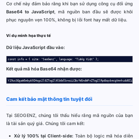
Cơ chế này đảm bảo rằng khi bạn sử dụng công cụ đối ứng
Base64 to JavaScript
, mã nguồn ban đầu sẽ được khôi
phục nguyên vẹn 100%, không bị lỗi font hay mất dữ liệu.
Ví dụ minh họa thực tế
Dữ liệu JavaScript đầu vào:
const info = { site: "SeoGenz", language: "Tiếng Việt" };
Kết quả mã hóa Base64 nhận được:
Y29uc3QgaW5mbyA9IHsgc2l0ZTogIlNlb0dlbnoiLCBsYW5ndWFnZTogIlRp4bqvbmcgVmnhu4d0IiB9Ow
Cam kết bảo mật thông tin tuyệt đối
Tại SEOGENZ, chúng tôi thấu hiểu rằng mã nguồn của bạn
là tài sản quý giá. Chúng tôi cam kết:
Xử lý 100% tại Client-side:
Toàn bộ logic mã hóa diễn