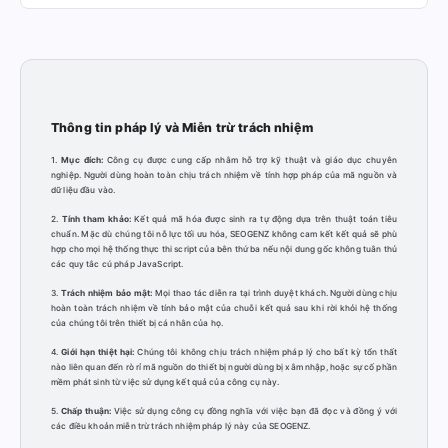
Thông tin pháp lý và Miễn trừ trách nhiệm
1.
Mục đích:
Công cụ được cung cấp nhằm hỗ trợ kỹ thuật và giáo dục chuyên
nghiệp. Người dùng hoàn toàn chịu trách nhiệm về tính hợp pháp của mã nguồn và
dữ liệu đầu vào.
2.
Tính tham khảo:
Kết quả mã hóa được sinh ra tự động dựa trên thuật toán tiêu
chuẩn. Mặc dù chúng tôi nỗ lực tối ưu hóa, SEOGENZ không cam kết kết quả sẽ phù
hợp cho mọi hệ thống thực thi script của bên thứ ba nếu nội dung gốc không tuân thủ
các quy tắc cú pháp JavaScript.
3.
Trách nhiệm bảo mật:
Mọi thao tác diễn ra tại trình duyệt khách. Người dùng chịu
hoàn toàn trách nhiệm về tính bảo mật của chuỗi kết quả sau khi rời khỏi hệ thống
của chúng tôi trên thiết bị cá nhân của họ.
4.
Giới hạn thiệt hại:
Chúng tôi không chịu trách nhiệm pháp lý cho bất kỳ tổn thất
nào liên quan đến rò rỉ mã nguồn do thiết bị người dùng bị xâm nhập, hoặc sự cố phần
mềm phát sinh từ việc sử dụng kết quả của công cụ này.
5.
Chấp thuận:
Việc sử dụng công cụ đồng nghĩa với việc bạn đã đọc và đồng ý với
các điều khoản miễn trừ trách nhiệm pháp lý này của SEOGENZ.