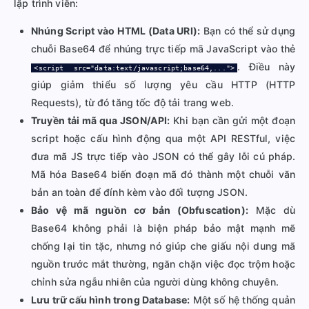
lập trình viên:
Nhúng Script vào HTML (Data URI):
Bạn có thể sử dụng
chuỗi Base64 để nhúng trực tiếp mã JavaScript vào thẻ
. Điều này
<script src="data:text/javascript;base64,...">
giúp giảm thiểu số lượng yêu cầu HTTP (HTTP
Requests), từ đó tăng tốc độ tải trang web.
Truyền tải mã qua JSON/API:
Khi bạn cần gửi một đoạn
script hoặc cấu hình động qua một API RESTful, việc
đưa mã JS trực tiếp vào JSON có thể gây lỗi cú pháp.
Mã hóa Base64 biến đoạn mã đó thành một chuỗi văn
bản an toàn để đính kèm vào đối tượng JSON.
Bảo vệ mã nguồn cơ bản (Obfuscation):
Mặc dù
Base64 không phải là biện pháp bảo mật mạnh mẽ
chống lại tin tặc, nhưng nó giúp che giấu nội dung mã
nguồn trước mắt thường, ngăn chặn việc đọc trộm hoặc
chỉnh sửa ngẫu nhiên của người dùng không chuyên.
Lưu trữ cấu hình trong Database:
Một số hệ thống quản