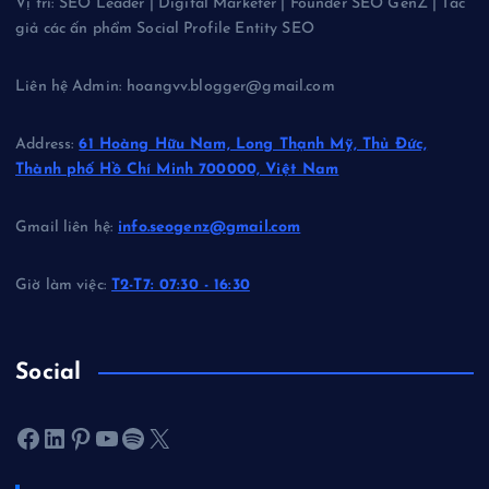
Vị trí: SEO Leader | Digital Marketer | Founder SEO GenZ | Tác
giả các ấn phẩm Social Profile Entity SEO
Liên hệ Admin: hoangvv.blogger@gmail.com
Address:
61 Hoàng Hữu Nam, Long Thạnh Mỹ, Thủ Đức,
Thành phố Hồ Chí Minh 700000, Việt Nam
Gmail liên hệ:
info.seogenz@gmail.com
Giờ làm việc:
T2-T7: 07:30 - 16:30
Social
Facebook
LinkedIn
Pinterest
Youtube
Spotify
X