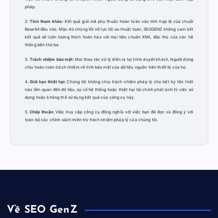
pháp.
2.
Tính tham khảo:
Kết quả giải mã phụ thuộc hoàn toàn vào tính hợp lệ của chuỗi
Base64 đầu vào. Mặc dù chúng tôi nỗ lực tối ưu thuật toán, SEOGENZ không cam kết
kết quả sẽ luôn tương thích hoàn hảo với mọi tiêu chuẩn XML đặc thù của các hệ
thống bên thứ ba.
3.
Trách nhiệm bảo mật:
Mọi thao tác xử lý diễn ra tại trình duyệt khách. Người dùng
chịu hoàn toàn trách nhiệm về tính bảo mật của dữ liệu nguồn trên thiết bị của họ.
4.
Giới hạn thiệt hại:
Chúng tôi không chịu trách nhiệm pháp lý cho bất kỳ tổn thất
nào liên quan đến dữ liệu, sự cố hệ thống hoặc thiệt hại tài chính phát sinh từ việc sử
dụng hoặc không thể sử dụng kết quả của công cụ này.
5.
Chấp thuận:
Việc truy cập công cụ đồng nghĩa với việc bạn đã đọc và đồng ý với
toàn bộ các chính sách miễn trừ trách nhiệm pháp lý của chúng tôi.
Về SEO GenZ