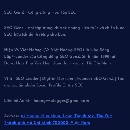
SEO GenZ - Cộng Đồng Học Tập SEO
SEO Genz – nơi tập trung chia sẻ những kiến thức và chiến lược
SEO hữu ích dành riêng cho bạn.
Hiện Võ Việt Hoàng (Võ Việt Hoàng SEO) là Nhà Sáng
Lập/Founder của Cộng đồng SEO GenZ. Sinh năm 1998 tại
Đông Hòa, Phú Yên. Hiện đang làm việc tại Hồ Chí Minh
Vị trí: SEO Leader | Digital Marketer | Founder SEO GenZ | Tác
giả các ấn phẩm Social Profile Entity SEO
Liên hệ Admin: hoangvv.blogger@gmail.com
Address:
61 Hoàng Hữu Nam, Long Thạnh Mỹ, Thủ Đức,
Thành phố Hồ Chí Minh 700000, Việt Nam