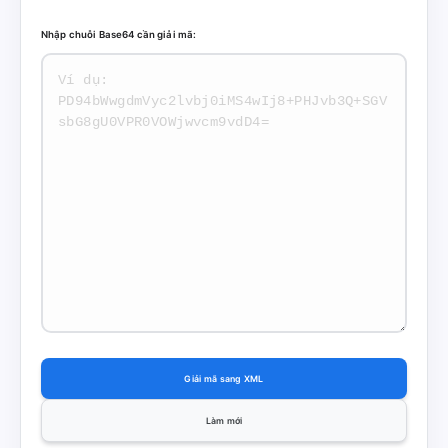
Nhập chuỗi Base64 cần giải mã:
Giải mã sang XML
Làm mới