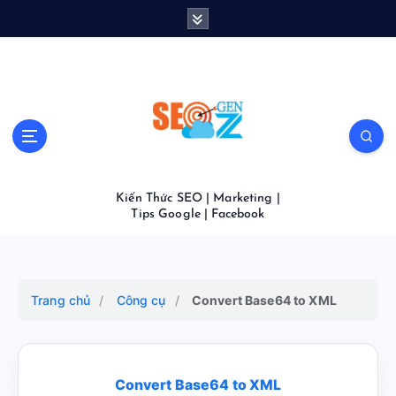
S
k
i
p
t
o
c
o
n
t
Kiến Thức SEO | Marketing |
e
Tips Google | Facebook
n
t
Trang chủ
/
Công cụ
/
Convert Base64 to XML
Convert Base64 to XML