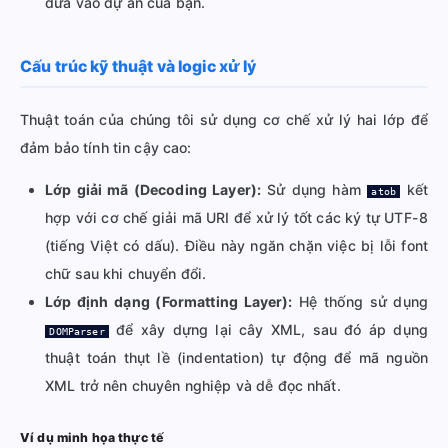
đưa vào dự án của bạn.
Cấu trúc kỹ thuật và logic xử lý
Thuật toán của chúng tôi sử dụng cơ chế xử lý hai lớp để
đảm bảo tính tin cậy cao:
Lớp giải mã (Decoding Layer):
Sử dụng hàm
kết
atob
hợp với cơ chế giải mã URI để xử lý tốt các ký tự UTF-8
(tiếng Việt có dấu). Điều này ngăn chặn việc bị lỗi font
chữ sau khi chuyển đổi.
Lớp định dạng (Formatting Layer):
Hệ thống sử dụng
để xây dựng lại cây XML, sau đó áp dụng
DOMParser
thuật toán thụt lề (indentation) tự động để mã nguồn
XML trở nên chuyên nghiệp và dễ đọc nhất.
Ví dụ minh họa thực tế