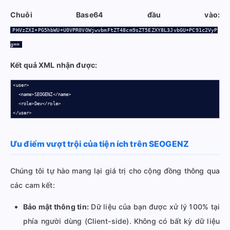
Chuỗi Base64 đầu vào:
PHVzZXI+PG5hbWU+U0VPR0VOWjwvbmFtZT48cm9sZT5EZXY8L3JvbGU+PC91c2VyP
g==
Kết quả XML nhận được:
<user>

  <name>SEOGENZ</name>

  <role>Dev</role>

</user>
Ưu điểm vượt trội của tiện ích trên SEOGENZ
Chúng tôi tự hào mang lại giá trị cho cộng đồng thông qua
các cam kết:
Bảo mật thông tin:
Dữ liệu của bạn được xử lý 100% tại
phía người dùng (Client-side). Không có bất kỳ dữ liệu