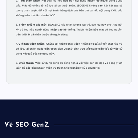
2.
Tính tham khảo:
Kết quả mã hóa dựa trên nội dung nguồn do người dùng cung
cấp. Mặc dù chúng tôi nỗ lực tối ưu thuật toán, SEOGENZ không cam kết kết quả sẽ
tương thích tuyệt đối với mọi trình thông dịch của bên thứ ba nếu nội dung XML gốc
không tuân thủ tiêu chuẩn W3C.
3.
Trách nhiệm bảo mật:
SEOGENZ xác nhận không lưu trữ, sao lưu hay thu thập bất
kỳ dữ liệu nào người dùng nhập vào hệ thống. Trách nhiệm bảo mật dữ liệu nguồn
trên thiết bị cá nhân thuộc về người dùng.
4.
Giới hạn trách nhiệm:
Chúng tôi không chịu trách nhiệm cho bất kỳ tổn thất nào về
dữ liệu, tài chính hoặc gián đoạn dịch vụ phát sinh trực tiếp hoặc gián tiếp từ việc sử
dụng kết quả của công cụ này.
5.
Chấp thuận:
Việc sử dụng công cụ đồng nghĩa với việc bạn đã đọc và đồng ý với
toàn bộ các điều khoản miễn trừ trách nhiệm pháp lý của chúng tôi.
Về SEO GenZ