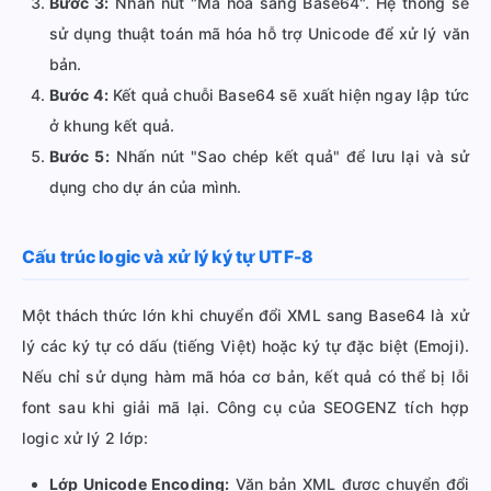
Bước 3:
Nhấn nút "Mã hóa sang Base64". Hệ thống sẽ
sử dụng thuật toán mã hóa hỗ trợ Unicode để xử lý văn
bản.
Bước 4:
Kết quả chuỗi Base64 sẽ xuất hiện ngay lập tức
ở khung kết quả.
Bước 5:
Nhấn nút "Sao chép kết quả" để lưu lại và sử
dụng cho dự án của mình.
Cấu trúc logic và xử lý ký tự UTF-8
Một thách thức lớn khi chuyển đổi XML sang Base64 là xử
lý các ký tự có dấu (tiếng Việt) hoặc ký tự đặc biệt (Emoji).
Nếu chỉ sử dụng hàm mã hóa cơ bản, kết quả có thể bị lỗi
font sau khi giải mã lại. Công cụ của SEOGENZ tích hợp
logic xử lý 2 lớp:
Lớp Unicode Encoding:
Văn bản XML được chuyển đổi