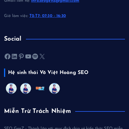
Gmail liên hệ:
info.seogenz@gmail.com
Giờ làm việc:
T2-T7: 07:30 - 16:30
Social
Facebook
LinkedIn
Pinterest
Youtube
Spotify
X
Hệ sinh thái Võ Việt Hoàng SEO
Miễn Trừ Trách Nhiệm
SEO GenZ - Thành lập với mục đích chia sẻ kiến thức SEO miễn