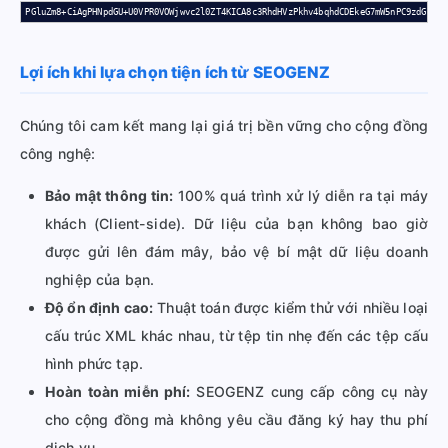
PGluZm8+CiAgPHNpdGU+U0VPR0VOWjwvc2l0ZT4KICA8c3RhdHVzPkhv4bqhdCDEkeG7mW5nPC9zdGF0dX
Lợi ích khi lựa chọn tiện ích từ SEOGENZ
Chúng tôi cam kết mang lại giá trị bền vững cho cộng đồng
công nghệ:
Bảo mật thông tin:
100% quá trình xử lý diễn ra tại máy
khách (Client-side). Dữ liệu của bạn không bao giờ
được gửi lên đám mây, bảo vệ bí mật dữ liệu doanh
nghiệp của bạn.
Độ ổn định cao:
Thuật toán được kiểm thử với nhiều loại
cấu trúc XML khác nhau, từ tệp tin nhẹ đến các tệp cấu
hình phức tạp.
Hoàn toàn miễn phí:
SEOGENZ cung cấp công cụ này
cho cộng đồng mà không yêu cầu đăng ký hay thu phí
dịch vụ.