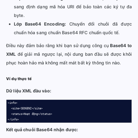
sang định dạng mã hóa URI để bảo toàn các ký tự đa
byte.
Lớp Base64 Encoding:
Chuyển đổi chuỗi đã được
chuẩn hóa sang chuẩn Base64 RFC chuẩn quốc tế.
Điều này đảm bảo rằng khi bạn sử dụng công cụ
Base64 to
XML
để giải mã ngược lại, nội dung ban đầu sẽ được khôi
phục hoàn hảo mà không mất mát bất kỳ thông tin nào.
Ví dụ thực tế
Dữ liệu XML đầu vào:
<info>

  <site>SEOGENZ</site>

  <status>Hoạt động</status>

</info>
Kết quả chuỗi Base64 nhận được: