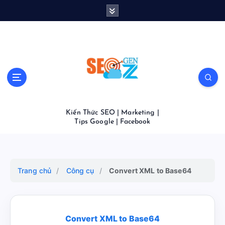
S
k
i
p
t
o
c
o
n
t
Kiến Thức SEO | Marketing |
e
Tips Google | Facebook
n
t
Trang chủ
/
Công cụ
/
Convert XML to Base64
Convert XML to Base64