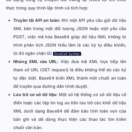
thực trong quy trình lập trình và tích hợp:
Truyền tải API an toàn:
Khi một API yêu cầu gửi dữ liệu
XML bên trong một đối tượng JSON hoặc một yêu cầu
POST, việc mã hóa Base64 giúp dữ liệu XML không bị
trình phân tích JSON hiểu lầm là các ký tự điều khiển,
từ đó ngăn chặn lỗi
.
Invalid Syntax
Nhúng XML vào URL:
Việc đưa mã XML trực tiếp lên
tham số URL (GET request) là điều không thể do các ký
tự đặc biệt. Base64 biến XML thành một chuỗi an toàn
để truyền qua đường dẫn trình duyệt.
Lưu trữ cơ sở dữ liệu:
Một số hệ thống cơ sở dữ liệu cổ
điển hoặc các tệp tin log ưu tiên lưu trữ các khối dữ liệu
XML dưới dạng Base64 để đảm bảo tính toàn vẹn của
bản ghi và dễ dàng thực hiện các thao tác tìm kiếm
chuỗi văn bản.