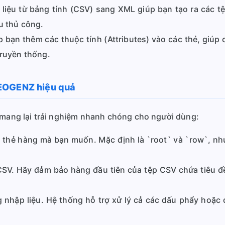
liệu từ bảng tính (CSV) sang XML giúp bạn tạo ra các 
ệu thủ công.
bạn thêm các thuộc tính (Attributes) vào các thẻ, giúp
truyền thống.
SEOGENZ hiệu quả
ể mang lại trải nghiệm nhanh chóng cho người dùng:
 thẻ hàng mà bạn muốn. Mặc định là `root` và `row`, nh
SV. Hãy đảm bảo hàng đầu tiên của tệp CSV chứa tiêu đề
nhập liệu. Hệ thống hỗ trợ xử lý cả các dấu phẩy hoặc 