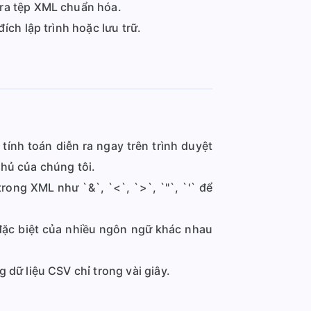
 ra tệp XML chuẩn hóa.
ích lập trình hoặc lưu trữ.
tính toán diễn ra ngay trên trình duyệt
chủ của chúng tôi.
ong XML như `&`, `<`, `>`, `"`, `'` để
 đặc biệt của nhiều ngôn ngữ khác nhau
dữ liệu CSV chỉ trong vài giây.