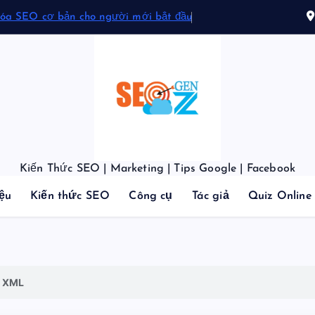
hóa SEO cơ bản cho người mới bắt đầu
Kiến Thức SEO | Marketing | Tips Google | Facebook
iệu
Kiến thức SEO
Công cụ
Tác giả
Quiz Online
o XML