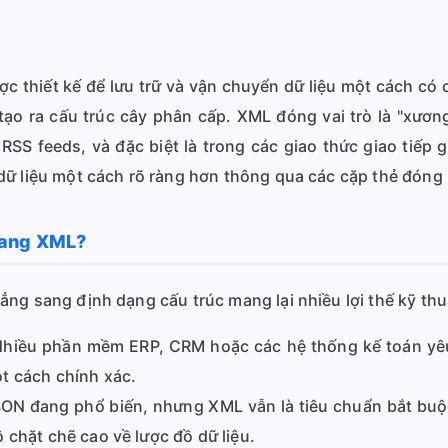
 thiết kế để lưu trữ và vận chuyển dữ liệu một cách có
 tạo ra cấu trúc cây phân cấp. XML đóng vai trò là "xươ
SS feeds, và đặc biệt là trong các giao thức giao tiếp
dữ liệu một cách rõ ràng hơn thông qua các cặp thẻ đóng
sang XML?
ng sang định dạng cấu trúc mang lại nhiều lợi thế kỹ thu
hiều phần mềm ERP, CRM hoặc các hệ thống kế toán yêu 
t cách chính xác.
N đang phổ biến, nhưng XML vẫn là tiêu chuẩn bắt buộ
 chặt chẽ cao về lược đồ dữ liệu.