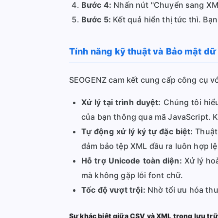
Bước 4:
Nhấn nút "Chuyển sang XML"
Bước 5:
Kết quả hiển thị tức thì. Bạ
Tính năng kỹ thuật và Bảo mật dữ
SEOGENZ cam kết cung cấp công cụ với
Xử lý tại trình duyệt:
Chúng tôi hiểu
của bạn thông qua mã JavaScript. Kh
Tự động xử lý ký tự đặc biệt:
Thuật 
đảm bảo tệp XML đầu ra luôn hợp lệ
Hỗ trợ Unicode toàn diện:
Xử lý hoà
mà không gặp lỗi font chữ.
Tốc độ vượt trội:
Nhờ tối ưu hóa thu
Sự khác biệt giữa CSV và XML trong lưu trữ