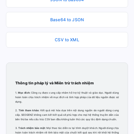
Base64 to JSON
CSV to XML
Thông tin pháp lý và Miễn trừ trách nhiệm
1.
Mục đích:
Công cụ được cung cấp nhằm hỗ trợ kỹ thuật và giáo dục. Người dùng
hoàn toàn chịu trách nhiệm về mục đích và tính hợp pháp của dữ liệu nguồn được sử
dụng.
2.
Tính tham khảo:
Kết quả mã hóa dựa trên nội dung nguồn do người dùng cung
cấp. SEOGENZ không cam kết kết quả sẽ phù hợp cho mọi hệ thống truyền dẫn của
bên thứ ba nếu cấu trúc CSV ban đầu không tuân thủ các quy tắc định dạng chuẩn.
3.
Trách nhiệm bảo mật:
Mọi thao tác diễn ra tại trình duyệt khách. Người dùng chịu
hoàn toàn trách nhiệm về tính bảo mật của chuỗi kết quả sau khi rời khỏi hệ thống