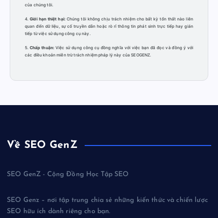
của chúng tôi.
4.
Giới hạn thiệt hại:
Chúng tôi không chịu trách nhiệm cho bất kỳ tổn thất nào liên
quan đến dữ liệu, sự cố truyền dẫn hoặc rò rỉ thông tin phát sinh trực tiếp hay gián
tiếp từ việc sử dụng công cụ này.
5.
Chấp thuận:
Việc sử dụng công cụ đồng nghĩa với việc bạn đã đọc và đồng ý với
các điều khoản miễn trừ trách nhiệm pháp lý này của SEOGENZ.
Về SEO GenZ
SEO GenZ - Cộng Đồng Học Tập SEO
SEO Genz – nơi tập trung chia sẻ những kiến thức và chiến lược
SEO hữu ích dành riêng cho bạn.