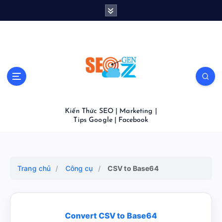
S
k
i
p
t
o
c
o
n
t
Kiến Thức SEO | Marketing |
e
Tips Google | Facebook
n
t
Trang chủ
/
Công cụ
/
CSV to Base64
Convert CSV to Base64