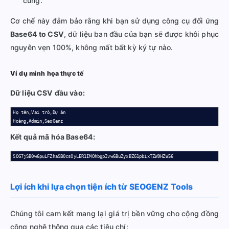
cùng.
Cơ chế này đảm bảo rằng khi bạn sử dụng công cụ đối ứng
Base64 to CSV
, dữ liệu ban đầu của bạn sẽ được khôi phục
nguyên vẹn 100%, không mất bất kỳ ký tự nào.
Ví dụ minh họa thực tế
Dữ liệu CSV đầu vào:
Họ tên,Vai trò,Dự án

Hoàng,Admin,SeoGenz
Kết quả mã hóa Base64:
SOG7jSB0w6puLFZhaSB0csOyLER1IMOhbgpIvw6BuZyxBZG1pbixTZW9HZW56
Lợi ích khi lựa chọn tiện ích từ SEOGENZ Tools
Chúng tôi cam kết mang lại giá trị bền vững cho cộng đồng
công nghệ thông qua các tiêu chí: