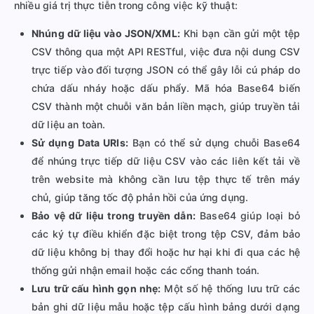
nhiều giá trị thực tiễn trong công việc kỹ thuật:
Nhúng dữ liệu vào JSON/XML:
Khi bạn cần gửi một tệp
CSV thông qua một API RESTful, việc đưa nội dung CSV
trực tiếp vào đối tượng JSON có thể gây lỗi cú pháp do
chứa dấu nháy hoặc dấu phẩy. Mã hóa Base64 biến
CSV thành một chuỗi văn bản liền mạch, giúp truyền tải
dữ liệu an toàn.
Sử dụng Data URIs:
Bạn có thể sử dụng chuỗi Base64
để nhúng trực tiếp dữ liệu CSV vào các liên kết tải về
trên website mà không cần lưu tệp thực tế trên máy
chủ, giúp tăng tốc độ phản hồi của ứng dụng.
Bảo vệ dữ liệu trong truyền dẫn:
Base64 giúp loại bỏ
các ký tự điều khiển đặc biệt trong tệp CSV, đảm bảo
dữ liệu không bị thay đổi hoặc hư hại khi đi qua các hệ
thống gửi nhận email hoặc các cổng thanh toán.
Lưu trữ cấu hình gọn nhẹ:
Một số hệ thống lưu trữ các
bản ghi dữ liệu mẫu hoặc tệp cấu hình bảng dưới dạng