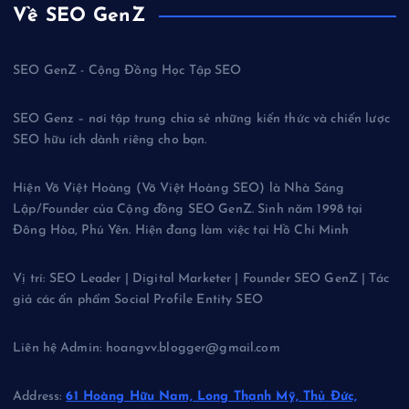
Về SEO GenZ
SEO GenZ - Cộng Đồng Học Tập SEO
SEO Genz – nơi tập trung chia sẻ những kiến thức và chiến lược
SEO hữu ích dành riêng cho bạn.
Hiện Võ Việt Hoàng (Võ Việt Hoàng SEO) là Nhà Sáng
Lập/Founder của Cộng đồng SEO GenZ. Sinh năm 1998 tại
Đông Hòa, Phú Yên. Hiện đang làm việc tại Hồ Chí Minh
Vị trí: SEO Leader | Digital Marketer | Founder SEO GenZ | Tác
giả các ấn phẩm Social Profile Entity SEO
Liên hệ Admin: hoangvv.blogger@gmail.com
Address:
61 Hoàng Hữu Nam, Long Thạnh Mỹ, Thủ Đức,