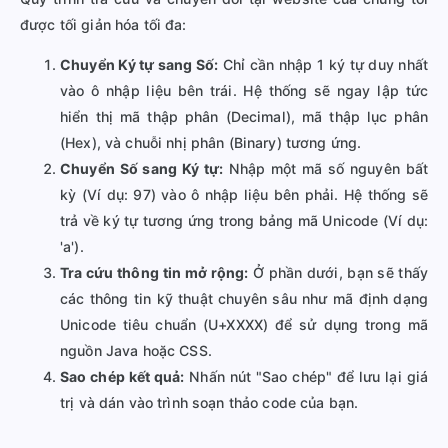
được tối giản hóa tối đa:
Chuyển Ký tự sang Số:
Chỉ cần nhập 1 ký tự duy nhất
vào ô nhập liệu bên trái. Hệ thống sẽ ngay lập tức
hiển thị mã thập phân (Decimal), mã thập lục phân
(Hex), và chuỗi nhị phân (Binary) tương ứng.
Chuyển Số sang Ký tự:
Nhập một mã số nguyên bất
kỳ (Ví dụ: 97) vào ô nhập liệu bên phải. Hệ thống sẽ
trả về ký tự tương ứng trong bảng mã Unicode (Ví dụ:
'a').
Tra cứu thông tin mở rộng:
Ở phần dưới, bạn sẽ thấy
các thông tin kỹ thuật chuyên sâu như mã định dạng
Unicode tiêu chuẩn (U+XXXX) để sử dụng trong mã
nguồn Java hoặc CSS.
Sao chép kết quả:
Nhấn nút "Sao chép" để lưu lại giá
trị và dán vào trình soạn thảo code của bạn.