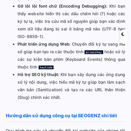
Gỡ lỗi lỗi font chữ (Encoding Debugging):
Khi bạn
thấy website hiển thị các dấu chấm hỏi (?) hoặc các
ký tự lạ, việc tra cứu mã số nguyên giúp bạn xác định
xem dữ liệu đang bị sai ở bảng mã nào (UTF-8 hay
ISO-8859-1).
Phát triển ứng dụng Web:
Chuyển đổi ký tự sang mã
số giúp bạn tạo ra các thuộc tính
hoặc xử lý
accesskey
các sự kiện bàn phím (Keyboard Events) thông qua
thuộc tính
.
keyCode
Hỗ trợ SEO kỹ thuật:
Khi bạn xây dựng các ứng dụng
xử lý nội dung, việc hiểu mã ký tự giúp bạn làm sạch
văn bản (Sanitization) và tạo ra các URL thân thiện
(Slug) chính xác nhất.
Hướng dẫn sử dụng công cụ tại SEOGENZ chi tiết
Quy trình tra cứu và chuyển đổi tại website của chúng tôi