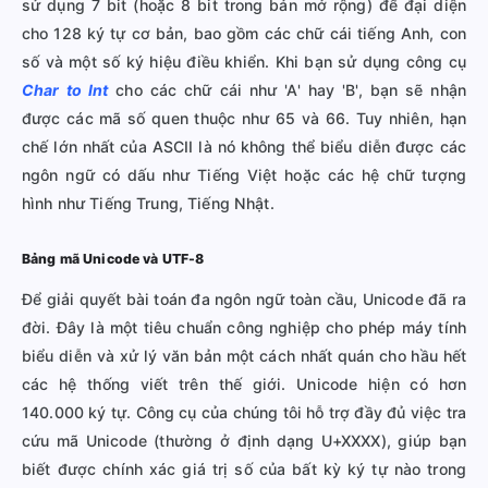
sử dụng 7 bit (hoặc 8 bit trong bản mở rộng) để đại diện
cho 128 ký tự cơ bản, bao gồm các chữ cái tiếng Anh, con
số và một số ký hiệu điều khiển. Khi bạn sử dụng công cụ
Char to Int
cho các chữ cái như 'A' hay 'B', bạn sẽ nhận
được các mã số quen thuộc như 65 và 66. Tuy nhiên, hạn
chế lớn nhất của ASCII là nó không thể biểu diễn được các
ngôn ngữ có dấu như Tiếng Việt hoặc các hệ chữ tượng
hình như Tiếng Trung, Tiếng Nhật.
Bảng mã Unicode và UTF-8
Để giải quyết bài toán đa ngôn ngữ toàn cầu, Unicode đã ra
đời. Đây là một tiêu chuẩn công nghiệp cho phép máy tính
biểu diễn và xử lý văn bản một cách nhất quán cho hầu hết
các hệ thống viết trên thế giới. Unicode hiện có hơn
140.000 ký tự. Công cụ của chúng tôi hỗ trợ đầy đủ việc tra
cứu mã Unicode (thường ở định dạng U+XXXX), giúp bạn
biết được chính xác giá trị số của bất kỳ ký tự nào trong