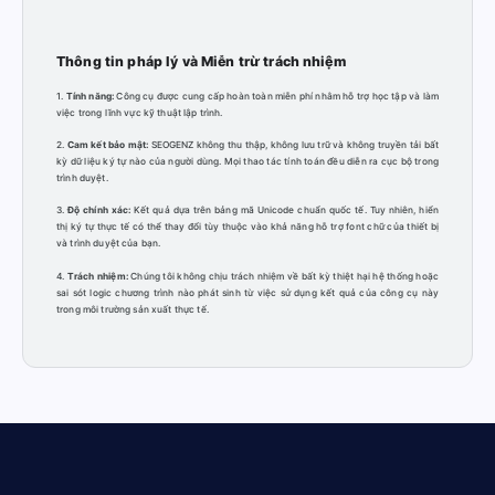
Thông tin pháp lý và Miễn trừ trách nhiệm
1.
Tính năng:
Công cụ được cung cấp hoàn toàn miễn phí nhằm hỗ trợ học tập và làm
việc trong lĩnh vực kỹ thuật lập trình.
2.
Cam kết bảo mật:
SEOGENZ không thu thập, không lưu trữ và không truyền tải bất
kỳ dữ liệu ký tự nào của người dùng. Mọi thao tác tính toán đều diễn ra cục bộ trong
trình duyệt.
3.
Độ chính xác:
Kết quả dựa trên bảng mã Unicode chuẩn quốc tế. Tuy nhiên, hiển
thị ký tự thực tế có thể thay đổi tùy thuộc vào khả năng hỗ trợ font chữ của thiết bị
và trình duyệt của bạn.
4.
Trách nhiệm:
Chúng tôi không chịu trách nhiệm về bất kỳ thiệt hại hệ thống hoặc
sai sót logic chương trình nào phát sinh từ việc sử dụng kết quả của công cụ này
trong môi trường sản xuất thực tế.