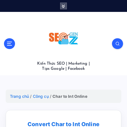
S
k
i
p
t
o
c
o
n
t
Kiến Thức SEO | Marketing |
e
Tips Google | Facebook
n
t
Trang chủ
/
Công cụ
/
Char to Int Online
Convert Char to Int Online