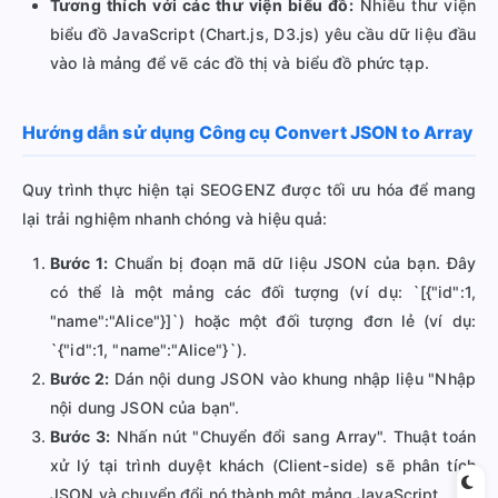
Tương thích với các thư viện biểu đồ:
Nhiều thư viện
biểu đồ JavaScript (Chart.js, D3.js) yêu cầu dữ liệu đầu
vào là mảng để vẽ các đồ thị và biểu đồ phức tạp.
Hướng dẫn sử dụng Công cụ Convert JSON to Array
Quy trình thực hiện tại SEOGENZ được tối ưu hóa để mang
lại trải nghiệm nhanh chóng và hiệu quả:
Bước 1:
Chuẩn bị đoạn mã dữ liệu JSON của bạn. Đây
có thể là một mảng các đối tượng (ví dụ: `[{"id":1,
"name":"Alice"}]`) hoặc một đối tượng đơn lẻ (ví dụ:
`{"id":1, "name":"Alice"}`).
Bước 2:
Dán nội dung JSON vào khung nhập liệu "Nhập
nội dung JSON của bạn".
Bước 3:
Nhấn nút "Chuyển đổi sang Array". Thuật toán
xử lý tại trình duyệt khách (Client-side) sẽ phân tích
JSON và chuyển đổi nó thành một mảng JavaScript.