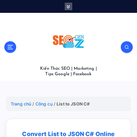
S
k
i
p
t
o
c
o
n
t
Kiến Thức SEO | Marketing |
e
Tips Google | Facebook
n
t
Trang chủ
/
Công cụ
/
List to JSON C#
Convert List to JSON C# Online