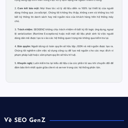
2.
Cam kết bảo mật:
Mọi thao tác xử lý dữ liệu diễn ra 100% tại thiết bị của người
dùng thông qua JavaScript. Chúng tôi không thu thập, không xem và không lưu trữ
bất kỳ thông tin danh sách hay mã nguồn nào của khách hàng trên hệ thống máy
chủ.
3.
Trách nhiệm:
SEOGENZ không chịu trách nhiệm về bất kỳ lỗi logic ứng dụng, ngoại
lệ serialization (Runtime Exceptions) hoặc mất mát dữ liệu phát sinh từ việc người
dùng dán mã được tạo ra vào các hệ thống quan trọng mà không qua kiểm tra lại.
4.
Bản quyền:
Người dùng có toàn quyền sở hữu tệp JSON và mã nguồn được tạo ra.
Chúng tôi nghiêm cấm việc sử dụng công cụ để tạo mã nguồn cho các mục đích vi
phạm pháp luật hoặc xâm phạm quyền sở hữu trí tuệ.
5.
Khuyến nghị:
Luôn kiểm tra lại kiểu dữ liệu của các phần tử sau khi chuyển đổi để
đảm bảo tính nhất quán giữa client và server trong các hệ thống phân tán.
Về SEO GenZ