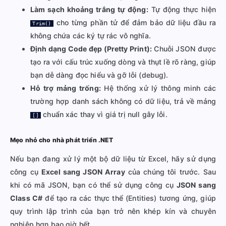
Làm sạch khoảng trắng tự động:
Tự động thực hiện
cho từng phần tử để đảm bảo dữ liệu đầu ra
Trim()
không chứa các ký tự rác vô nghĩa.
Định dạng Code đẹp (Pretty Print):
Chuỗi JSON được
tạo ra với cấu trúc xuống dòng và thụt lề rõ ràng, giúp
bạn dễ dàng đọc hiểu và gỡ lỗi (debug).
Hỗ trợ mảng trống:
Hệ thống xử lý thông minh các
trường hợp danh sách không có dữ liệu, trả về mảng
chuẩn xác thay vì giá trị null gây lỗi.
[]
Mẹo nhỏ cho nhà phát triển .NET
Nếu bạn đang xử lý một bộ dữ liệu từ Excel, hãy sử dụng
công cụ
Excel sang JSON Array
của chúng tôi trước. Sau
khi có mã JSON, bạn có thể sử dụng công cụ
JSON sang
Class C#
để tạo ra các thực thể (Entities) tương ứng, giúp
quy trình lập trình của bạn trở nên khép kín và chuyên
nghiệp hơn bao giờ hết.