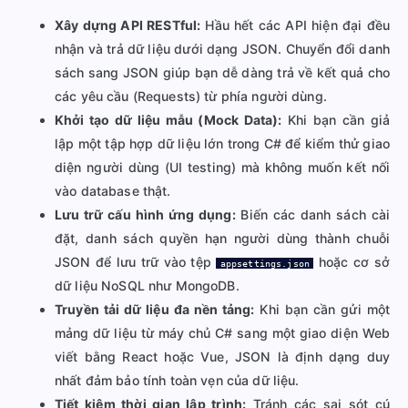
Xây dựng API RESTful:
Hầu hết các API hiện đại đều
nhận và trả dữ liệu dưới dạng JSON. Chuyển đổi danh
sách sang JSON giúp bạn dễ dàng trả về kết quả cho
các yêu cầu (Requests) từ phía người dùng.
Khởi tạo dữ liệu mẫu (Mock Data):
Khi bạn cần giả
lập một tập hợp dữ liệu lớn trong C# để kiểm thử giao
diện người dùng (UI testing) mà không muốn kết nối
vào database thật.
Lưu trữ cấu hình ứng dụng:
Biến các danh sách cài
đặt, danh sách quyền hạn người dùng thành chuỗi
JSON để lưu trữ vào tệp
hoặc cơ sở
appsettings.json
dữ liệu NoSQL như MongoDB.
Truyền tải dữ liệu đa nền tảng:
Khi bạn cần gửi một
mảng dữ liệu từ máy chủ C# sang một giao diện Web
viết bằng React hoặc Vue, JSON là định dạng duy
nhất đảm bảo tính toàn vẹn của dữ liệu.
Tiết kiệm thời gian lập trình:
Tránh các sai sót cú