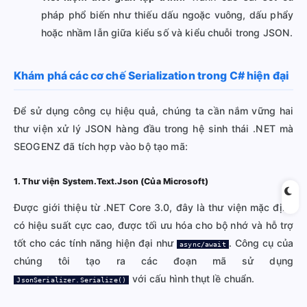
pháp phổ biến như thiếu dấu ngoặc vuông, dấu phẩy
hoặc nhầm lẫn giữa kiểu số và kiểu chuỗi trong JSON.
Khám phá các cơ chế Serialization trong C# hiện đại
Để sử dụng công cụ hiệu quả, chúng ta cần nắm vững hai
thư viện xử lý JSON hàng đầu trong hệ sinh thái .NET mà
SEOGENZ đã tích hợp vào bộ tạo mã:
1. Thư viện System.Text.Json (Của Microsoft)
Được giới thiệu từ .NET Core 3.0, đây là thư viện mặc định
có hiệu suất cực cao, được tối ưu hóa cho bộ nhớ và hỗ trợ
tốt cho các tính năng hiện đại như
. Công cụ của
async/await
chúng tôi tạo ra các đoạn mã sử dụng
với cấu hình thụt lề chuẩn.
JsonSerializer.Serialize()