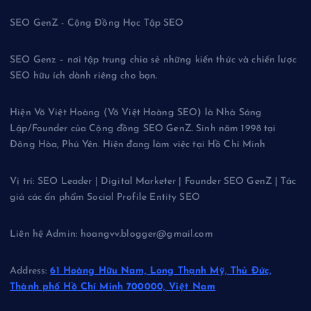
SEO GenZ - Cộng Đồng Học Tập SEO
SEO Genz – nơi tập trung chia sẻ những kiến thức và chiến lược
SEO hữu ích dành riêng cho bạn.
Hiện Võ Việt Hoàng (Võ Việt Hoàng SEO) là Nhà Sáng
Lập/Founder của Cộng đồng SEO GenZ. Sinh năm 1998 tại
Đông Hòa, Phú Yên. Hiện đang làm việc tại Hồ Chí Minh
Vị trí: SEO Leader | Digital Marketer | Founder SEO GenZ | Tác
giả các ấn phẩm Social Profile Entity SEO
Liên hệ Admin: hoangvv.blogger@gmail.com
Address:
61 Hoàng Hữu Nam, Long Thạnh Mỹ, Thủ Đức,
Thành phố Hồ Chí Minh 700000, Việt Nam