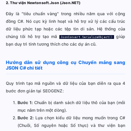
2. Thư viện Newtonsoft.Json (Json.NET)
Đây là "tiêu chuẩn vàng" trong nhiều năm qua với cộng
đồng C#. Nó cực kỳ linh hoạt và hỗ trợ xử lý các cấu trúc
dữ liệu phức tạp hoặc các tệp tin di sản. Hệ thống của
chúng tôi hỗ trợ tạo mã
giúp
JsonConvert.SerializeObject()
bạn duy trì tính tương thích cho các dự án cũ.
Hướng dẫn sử dụng công cụ Chuyển mảng sang
JSON C# chi tiết
Quy trình tạo mã nguồn và dữ liệu của bạn diễn ra qua 4
bước đơn giản tại SEOGENZ:
Bước 1:
Chuẩn bị danh sách dữ liệu thô của bạn (mỗi
mục nằm trên một dòng).
Bước 2:
Lựa chọn kiểu dữ liệu mong muốn trong C#
(Chuỗi, Số nguyên hoặc Số thực) và thư viện bạn