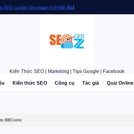
a SEO cơ bản cho người mới bắt đầu
Kiến Thức SEO | Marketing | Tips Google | Facebook
iệu
Kiến thức SEO
Công cụ
Tác giả
Quiz Online
to BBCode