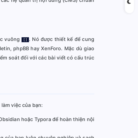
à các hệ quản trị nội dung (CMS) chuẩn
oặc vuông
. Nó được thiết kế để cung
[]
etin, phpBB hay XenForo. Mặc dù giao
ểm soát đối với các bài viết có cấu trúc
 làm việc của bạn:
Obsidian hoặc Typora để hoàn thiện nội
ăng của bạn luôn chuyên nghiệp và sạch