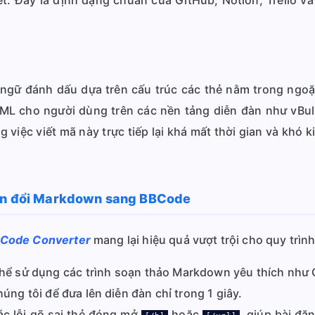
t. Đây là định dạng chuẩn của GitHub, Notion, Trello v
 ngữ đánh dấu dựa trên cấu trúc các thẻ nằm trong ng
L cho người dùng trên các nền tảng diễn đàn như vBull
 việc viết mã này trực tiếp lại khá mất thời gian và khó ki
yển đổi Markdown sang BBCode
Code Converter
mang lại hiệu quả vượt trội cho quy trình
hể sử dụng các trình soạn thảo Markdown yêu thích như 
ng tôi để đưa lên diễn đàn chỉ trong 1 giây.
c lỗi gõ sai thẻ đóng mở
hoặc
, giúp bài đ