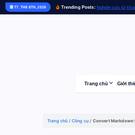
S
Trending Posts:
Nghiên cứu từ khó
T7. TH8 8TH, 2026
k
i
p
t
o
c
o
n
t
Trang chủ
Giới th
e
n
t
Trang chủ
/
Công cụ
/
Convert Markdown 