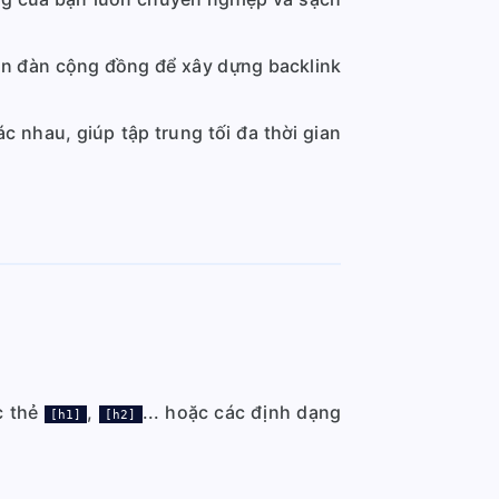
iễn đàn cộng đồng để xây dựng backlink
 nhau, giúp tập trung tối đa thời gian
c thẻ
,
... hoặc các định dạng
[h1]
[h2]