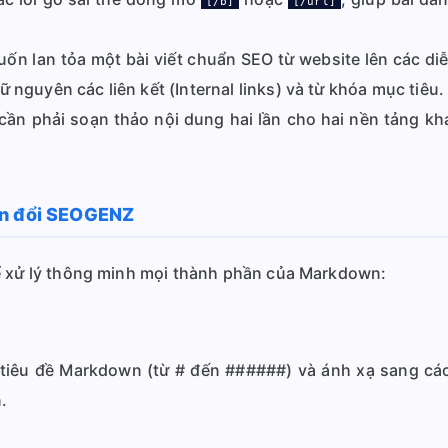
[/b]
[/url]
ốn lan tỏa một bài viết chuẩn SEO từ website lên các d
ữ nguyên các liên kết (Internal links) và từ khóa mục tiêu.
ần phải soạn thảo nội dung hai lần cho hai nền tảng khác
ển đổi SEOGENZ
ể xử lý thông minh mọi thành phần của Markdown:
 tiêu đề Markdown (từ # đến ######) và ánh xạ sang cá
.