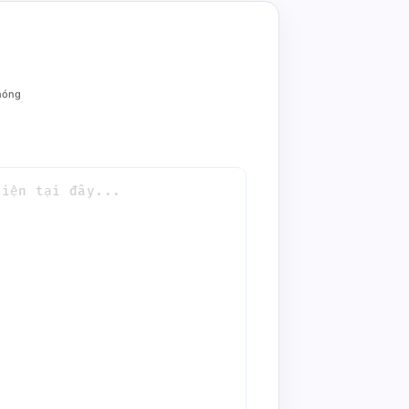
hóng
: