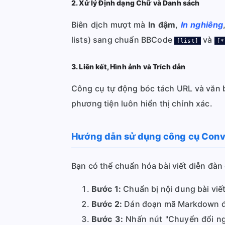
2. Xử lý Định dạng Chữ và Danh sách
Biên dịch mượt mà
In đậm
,
In nghiêng
lists) sang chuẩn BBCode
và
[list]
[*
3. Liên kết, Hình ảnh và Trích dẫn
Công cụ tự động bóc tách URL và văn 
phương tiện luôn hiển thị chính xác.
Hướng dẫn sử dụng công cụ Conve
Bạn có thể chuẩn hóa bài viết diễn đàn
Bước 1:
Chuẩn bị nội dung bài viế
Bước 2:
Dán đoạn mã Markdown đó
Bước 3:
Nhấn nút "Chuyển đổi nga