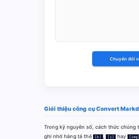
Chuyển đổi 
Giới thiệu công cụ Convert Mark
Trong kỷ nguyên số, cách thức chúng t
ghi nhớ hàng tá thẻ
,
hay
[b]
[i]
[img