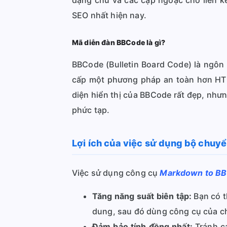
dạng chữ và các cặp ngoặc cho liên kế
SEO nhất hiện nay.
Mã diễn đàn BBCode là gì?
BBCode (Bulletin Board Code) là ngôn
cấp một phương pháp an toàn hơn HTM
diện hiển thị của BBCode rất đẹp, nhưng
phức tạp.
Lợi ích của việc sử dụng bộ chu
Việc sử dụng công cụ
Markdown to BB
Tăng năng suất biên tập:
Bạn có t
dung, sau đó dùng công cụ của chú
Đảm bảo tính đồng nhất:
Tránh cá