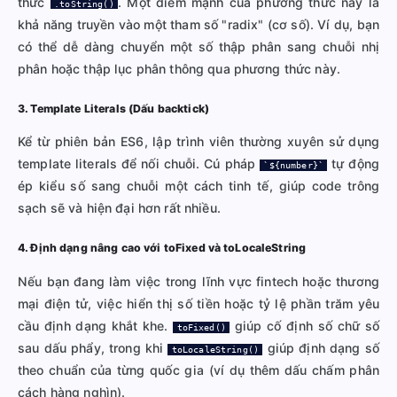
thức
. Một điểm mạnh của phương thức này là
.toString()
khả năng truyền vào một tham số "radix" (cơ số). Ví dụ, bạn
có thể dễ dàng chuyển một số thập phân sang chuỗi nhị
phân hoặc thập lục phân thông qua phương thức này.
3. Template Literals (Dấu backtick)
Kể từ phiên bản ES6, lập trình viên thường xuyên sử dụng
template literals để nối chuỗi. Cú pháp
tự động
`${number}`
ép kiểu số sang chuỗi một cách tinh tế, giúp code trông
sạch sẽ và hiện đại hơn rất nhiều.
4. Định dạng nâng cao với toFixed và toLocaleString
Nếu bạn đang làm việc trong lĩnh vực fintech hoặc thương
mại điện tử, việc hiển thị số tiền hoặc tỷ lệ phần trăm yêu
cầu định dạng khắt khe.
giúp cố định số chữ số
toFixed()
sau dấu phẩy, trong khi
giúp định dạng số
toLocaleString()
theo chuẩn của từng quốc gia (ví dụ thêm dấu chấm phân
cách hàng nghìn).