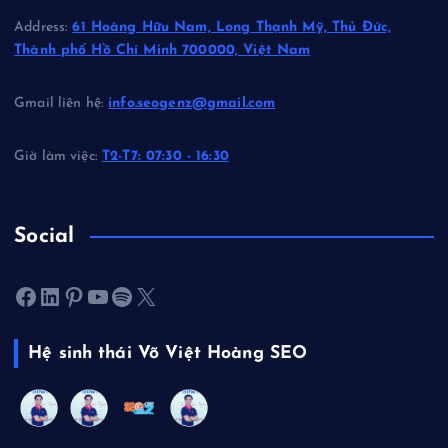
Address:
61 Hoàng Hữu Nam, Long Thạnh Mỹ, Thủ Đức,
Thành phố Hồ Chí Minh 700000, Việt Nam
Gmail liên hệ:
info.seogenz@gmail.com
Giờ làm việc:
T2-T7: 07:30 - 16:30
Social
Facebook
LinkedIn
Pinterest
Youtube
Spotify
X
Hệ sinh thái Võ Việt Hoàng SEO