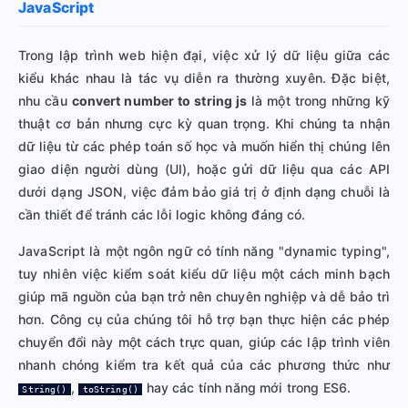
JavaScript
Trong lập trình web hiện đại, việc xử lý dữ liệu giữa các
kiểu khác nhau là tác vụ diễn ra thường xuyên. Đặc biệt,
nhu cầu
convert number to string js
là một trong những kỹ
thuật cơ bản nhưng cực kỳ quan trọng. Khi chúng ta nhận
dữ liệu từ các phép toán số học và muốn hiển thị chúng lên
giao diện người dùng (UI), hoặc gửi dữ liệu qua các API
dưới dạng JSON, việc đảm bảo giá trị ở định dạng chuỗi là
cần thiết để tránh các lỗi logic không đáng có.
JavaScript là một ngôn ngữ có tính năng "dynamic typing",
tuy nhiên việc kiểm soát kiểu dữ liệu một cách minh bạch
giúp mã nguồn của bạn trở nên chuyên nghiệp và dễ bảo trì
hơn. Công cụ của chúng tôi hỗ trợ bạn thực hiện các phép
chuyển đổi này một cách trực quan, giúp các lập trình viên
nhanh chóng kiểm tra kết quả của các phương thức như
,
hay các tính năng mới trong ES6.
String()
toString()