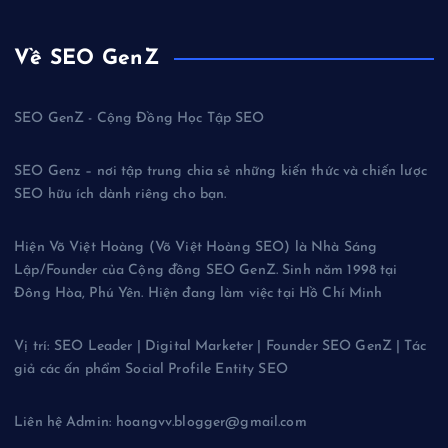
Về SEO GenZ
SEO GenZ - Cộng Đồng Học Tập SEO
SEO Genz – nơi tập trung chia sẻ những kiến thức và chiến lược
SEO hữu ích dành riêng cho bạn.
Hiện Võ Việt Hoàng (Võ Việt Hoàng SEO) là Nhà Sáng
Lập/Founder của Cộng đồng SEO GenZ. Sinh năm 1998 tại
Đông Hòa, Phú Yên. Hiện đang làm việc tại Hồ Chí Minh
Vị trí: SEO Leader | Digital Marketer | Founder SEO GenZ | Tác
giả các ấn phẩm Social Profile Entity SEO
Liên hệ Admin: hoangvv.blogger@gmail.com