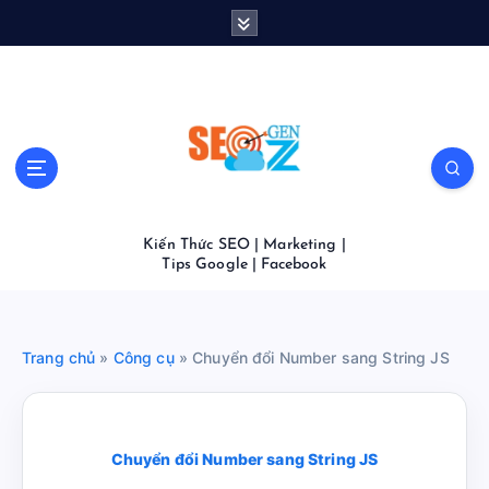
S
k
i
p
t
o
c
o
n
t
Kiến Thức SEO | Marketing |
e
Tips Google | Facebook
n
t
Trang chủ
»
Công cụ
»
Chuyển đổi Number sang String JS
Chuyển đổi Number sang String JS