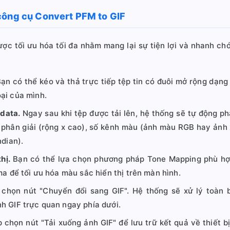
công cụ Convert PFM to GIF
ược tối ưu hóa tối đa nhằm mang lại sự tiện lợi và nhanh ch
ạn có thể kéo và thả trực tiếp tệp tin có đuôi mở rộng dạng
ại của mình.
adata.
Ngay sau khi tệp được tải lên, hệ thống sẽ tự động p
 phân giải (rộng x cao), số kênh màu (ảnh màu RGB hay ảnh 
ndian).
hị.
Bạn có thể lựa chọn phương pháp Tone Mapping phù hợp,
ma để tối ưu hóa màu sắc hiển thị trên màn hình.
 chọn nút "Chuyển đổi sang GIF". Hệ thống sẽ xử lý toàn 
h GIF trực quan ngay phía dưới.
chọn nút "Tải xuống ảnh GIF" để lưu trữ kết quả về thiết 