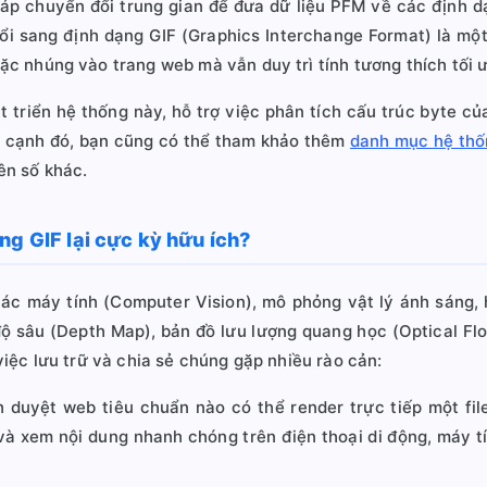
pháp chuyển đổi trung gian để đưa dữ liệu PFM về các định 
ổi sang định dạng GIF (Graphics Interchange Format) là mộ
oặc nhúng vào trang web mà vẫn duy trì tính tương thích tối ưu
triển hệ thống này, hỗ trợ việc phân tích cấu trúc byte củ
n cạnh đó, bạn cũng có thể tham khảo thêm
danh mục hệ thốn
ên số khác.
ng GIF lại cực kỳ hữu ích?
ác máy tính (Computer Vision), mô phỏng vật lý ánh sáng, h
ộ sâu (Depth Map), bản đồ lưu lượng quang học (Optical Fl
 việc lưu trữ và chia sẻ chúng gặp nhiều rào cản:
 duyệt web tiêu chuẩn nào có thể render trực tiếp một fil
 và xem nội dung nhanh chóng trên điện thoại di động, máy