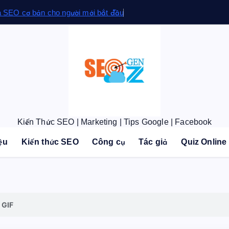
a SEO cơ bản cho người mới bắt đầu
Kiến Thức SEO | Marketing | Tips Google | Facebook
iệu
Kiến thức SEO
Công cụ
Tác giả
Quiz Online
 GIF