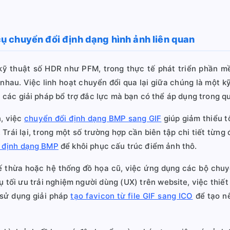
 chuyển đổi định dạng hình ảnh liên quan
kỹ thuật số HDR như PFM, trong thực tế phát triển phần m
hau. Việc linh hoạt chuyển đổi qua lại giữa chúng là một kỹ
à các giải pháp bổ trợ đắc lực mà bạn có thể áp dụng trong q
n, việc
chuyển đổi định dạng BMP sang GIF
giúp giảm thiểu t
 Trái lại, trong một số trường hợp cần biên tập chi tiết từ
g định dạng BMP
để khôi phục cấu trúc điểm ảnh thô.
ế thừa hoặc hệ thống đồ họa cũ, việc ứng dụng các bộ chu
ụ tối ưu trải nghiệm người dùng (UX) trên website, việc thiết
 sử dụng giải pháp
tạo favicon từ file GIF sang ICO
để tạo nê