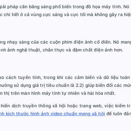
iải pháp cân bằng sáng phổ biến trong đồ họa máy tính. Nó 
các chi tiết ở cả vùng cực sáng và cực tối mà không gây ra h
ong nhạy sáng của các cuộn phim điện ảnh cổ điển. Nó mang
hình ảnh nghệ thuật, chân thực và đậm chất điện ảnh hơn.
 cách tuyến tính, trong khi các cảm biến và dữ liệu toán 
ường sử dụng giá trị tiêu chuẩn là 2.2) giúp biến đổi các mứ
n thị trên màn hình máy tính tự nhiên và hài hòa nhất.
chiến dịch truyền thông xã hội hoặc trang web, việc kiểm tr
nh kích thước hình ảnh video chuẩn mạng xã hội
để luôn đảm