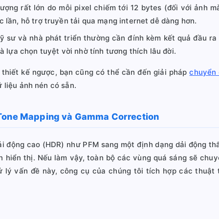
ợng rất lớn do mỗi pixel chiếm tới 12 bytes (đối với ảnh 
lần, hỗ trợ truyền tải qua mạng internet dễ dàng hơn.
 sư và nhà phát triển thường cần đính kèm kết quả đầu ra 
 lựa chọn tuyệt vời nhờ tính tương thích lâu đời.
 thiết kế ngược, bạn cũng có thể cần đến giải pháp
chuyển 
 liệu ảnh nén có sẵn.
 Tone Mapping và Gamma Correction
dải động cao (HDR) như PFM sang một định dạng dải động thấ
hạn hiển thị. Nếu làm vậy, toàn bộ các vùng quá sáng sẽ ch
xử lý vấn đề này, công cụ của chúng tôi tích hợp các thuật