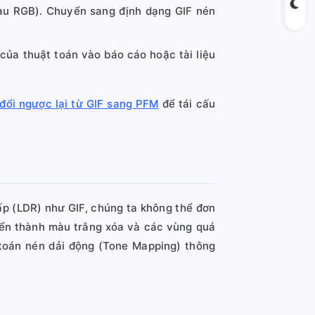
màu RGB). Chuyển sang định dạng GIF nén
của thuật toán vào báo cáo hoặc tài liệu
đổi ngược lại từ GIF sang PFM
để tái cấu
p (LDR) như GIF, chúng ta không thể đơn
uyển thành màu trắng xóa và các vùng quá
 toán nén dải động (Tone Mapping) thông