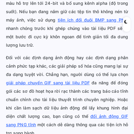
màu hỗ trợ lên tới 24-bit và bổ sung kênh alpha (độ trong
suốt). Nếu bạn đang nắm giữ các tệp tin thô không nén từ
máy ảnh, việc sử dụng
tiện ích đổi đuôi BMP sang PNG
nhanh chóng trước khi ghép chúng vào tài liệu PDF sẽ là
một bước đi cực kỳ khôn ngoan để tinh giản tối đa dung
lượng lưu trữ.
Đối với các định dạng ảnh động hay các định dạng phân
cảnh phức tạp khác, các giải pháp số hóa cũng mang lại sự
đa dạng tuyệt vời. Chẳng hạn, người dùng có thể lựa chọn
giải pháp chuyển GIF sang tài liệu PDF
đa năng để đóng
gói các sơ đồ hoạt họa rời rạc thành các trang báo cáo tĩnh
chuẩn chỉnh cho tài liệu thuyết trình chuyên nghiệp. Hoặc
khi cần làm sạch dữ liệu ảnh động để lấy khung hình đại
diện chất lượng cao, bạn cũng có thể
đổi ảnh động GIF
sang PNG tĩnh
một cách dễ dàng thông qua các tiện ích hỗ
trợ song hành.