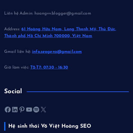
Liên hệ Admin: hoangvv.blogger@gmail.com
Address:
61 Hoàng Hữu Nam, Long Thạnh Mỹ, Thủ Đức,
Thành phố Hồ Chí Minh 700000, Việt Nam
Gmail liên hệ:
info.seogenz@gmail.com
Giờ làm việc:
T2-T7: 07:30 - 16:30
Social
Facebook
LinkedIn
Pinterest
Youtube
Spotify
X
Hệ sinh thái Võ Việt Hoàng SEO