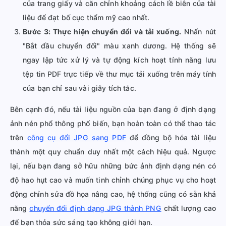
của trang giấy và căn chỉnh khoảng cách lề biên của tài
liệu để đạt bố cục thẩm mỹ cao nhất.
Bước 3: Thực hiện chuyển đổi và tải xuống.
Nhấn nút
"Bắt đầu chuyển đổi" màu xanh dương. Hệ thống sẽ
ngay lập tức xử lý và tự động kích hoạt tính năng lưu
tệp tin PDF trực tiếp về thư mục tải xuống trên máy tính
của bạn chỉ sau vài giây tích tắc.
Bên cạnh đó, nếu tài liệu nguồn của bạn đang ở định dạng
ảnh nén phổ thông phổ biến, bạn hoàn toàn có thể thao tác
trên
công cụ đổi JPG sang PDF
để đồng bộ hóa tài liệu
thành một quy chuẩn duy nhất một cách hiệu quả. Ngược
lại, nếu bạn đang sở hữu những bức ảnh định dạng nén có
độ hao hụt cao và muốn tinh chỉnh chúng phục vụ cho hoạt
động chỉnh sửa đồ họa nâng cao, hệ thống cũng có sẵn khả
năng
chuyển đổi định dạng JPG thành PNG
chất lượng cao
để bạn thỏa sức sáng tạo không giới hạn.