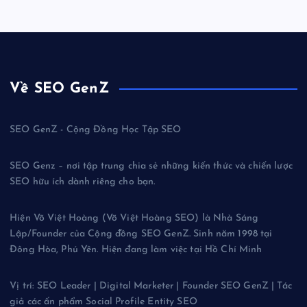
Về SEO GenZ
SEO GenZ - Cộng Đồng Học Tập SEO
SEO Genz – nơi tập trung chia sẻ những kiến thức và chiến lược
SEO hữu ích dành riêng cho bạn.
Hiện Võ Việt Hoàng (Võ Việt Hoàng SEO) là Nhà Sáng
Lập/Founder của Cộng đồng SEO GenZ. Sinh năm 1998 tại
Đông Hòa, Phú Yên. Hiện đang làm việc tại Hồ Chí Minh
Vị trí: SEO Leader | Digital Marketer | Founder SEO GenZ | Tác
giả các ấn phẩm Social Profile Entity SEO