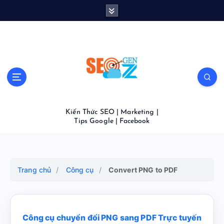
S
k
i
p
t
o
c
o
n
t
Kiến Thức SEO | Marketing |
e
Tips Google | Facebook
n
t
Trang chủ
/
Công cụ
/
Convert PNG to PDF
Công cụ chuyển đổi PNG sang PDF Trực tuyến