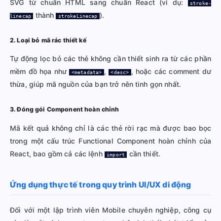
SVG từ chuẩn HTML sang chuẩn React (ví dụ:
stroke-
thành
).
linecap
strokeLinecap
2. Loại bỏ mã rác thiết kế
Tự động lọc bỏ các thẻ không cần thiết sinh ra từ các phần
mềm đồ họa như
,
, hoặc các comment dư
<metadata>
<desc>
thừa, giúp mã nguồn của bạn trở nên tinh gọn nhất.
3. Đóng gói Component hoàn chỉnh
Mã kết quả không chỉ là các thẻ rời rạc mà được bao bọc
trong một cấu trúc Functional Component hoàn chỉnh của
React, bao gồm cả các lệnh
cần thiết.
import
Ứng dụng thực tế trong quy trình UI/UX di động
Đối với một lập trình viên Mobile chuyên nghiệp, công cụ