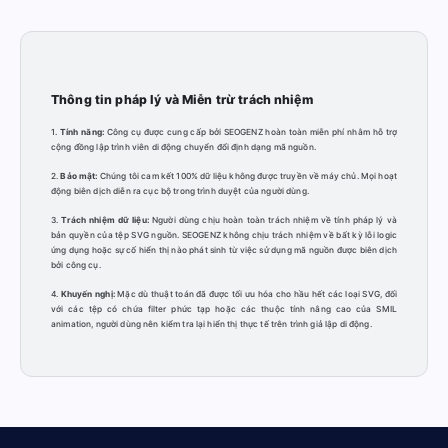
Thông tin pháp lý và Miễn trừ trách nhiệm
1.
Tính năng:
Công cụ được cung cấp bởi SEOGENZ hoàn toàn miễn phí nhằm hỗ trợ
cộng đồng lập trình viên di động chuyển đổi định dạng mã nguồn.
2.
Bảo mật:
Chúng tôi cam kết 100% dữ liệu không được truyền về máy chủ. Mọi hoạt
động biên dịch diễn ra cục bộ trong trình duyệt của người dùng.
3.
Trách nhiệm dữ liệu:
Người dùng chịu hoàn toàn trách nhiệm về tính pháp lý và
bản quyền của tệp SVG nguồn. SEOGENZ không chịu trách nhiệm về bất kỳ lỗi logic
ứng dụng hoặc sự cố hiển thị nào phát sinh từ việc sử dụng mã nguồn được biên dịch
bởi công cụ.
4.
Khuyến nghị:
Mặc dù thuật toán đã được tối ưu hóa cho hầu hết các loại SVG, đối
với các tệp có chứa filter phức tạp hoặc các thuộc tính nâng cao của SMIL
animation, người dùng nên kiểm tra lại hiển thị thực tế trên trình giả lập di động.