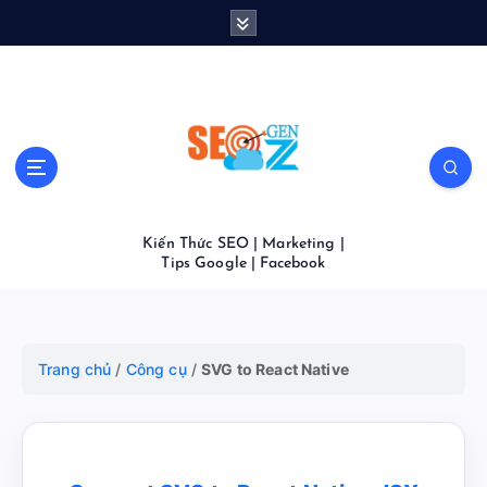
S
k
i
p
t
o
c
o
n
t
Kiến Thức SEO | Marketing |
e
Tips Google | Facebook
n
t
Trang chủ
/
Công cụ
/
SVG to React Native