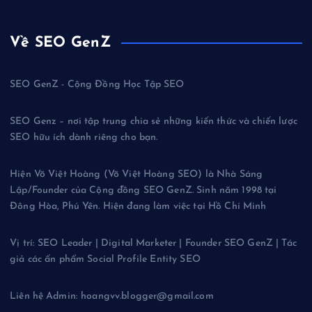
Về SEO GenZ
SEO GenZ - Cộng Đồng Học Tập SEO
SEO Genz – nơi tập trung chia sẻ những kiến thức và chiến lược
SEO hữu ích dành riêng cho bạn.
Hiện Võ Việt Hoàng (Võ Việt Hoàng SEO) là Nhà Sáng
Lập/Founder của Cộng đồng SEO GenZ. Sinh năm 1998 tại
Đông Hòa, Phú Yên. Hiện đang làm việc tại Hồ Chí Minh
Vị trí: SEO Leader | Digital Marketer | Founder SEO GenZ | Tác
giả các ấn phẩm Social Profile Entity SEO
Liên hệ Admin: hoangvv.blogger@gmail.com