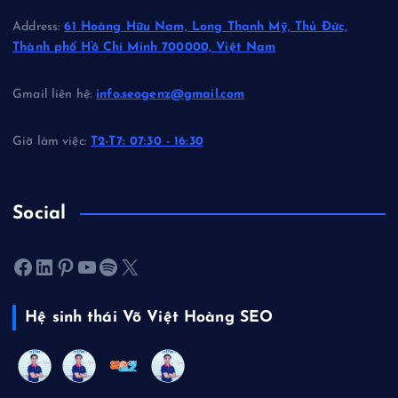
Address:
61 Hoàng Hữu Nam, Long Thạnh Mỹ, Thủ Đức,
Thành phố Hồ Chí Minh 700000, Việt Nam
Gmail liên hệ:
info.seogenz@gmail.com
Giờ làm việc:
T2-T7: 07:30 - 16:30
Social
Facebook
LinkedIn
Pinterest
Youtube
Spotify
X
Hệ sinh thái Võ Việt Hoàng SEO