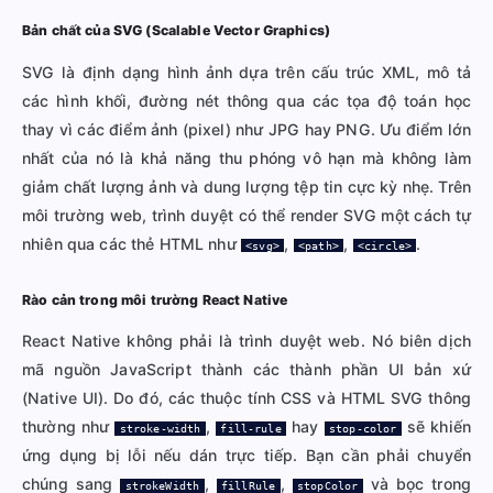
Bản chất của SVG (Scalable Vector Graphics)
SVG là định dạng hình ảnh dựa trên cấu trúc XML, mô tả
các hình khối, đường nét thông qua các tọa độ toán học
thay vì các điểm ảnh (pixel) như JPG hay PNG. Ưu điểm lớn
nhất của nó là khả năng thu phóng vô hạn mà không làm
giảm chất lượng ảnh và dung lượng tệp tin cực kỳ nhẹ. Trên
môi trường web, trình duyệt có thể render SVG một cách tự
nhiên qua các thẻ HTML như
,
,
.
<svg>
<path>
<circle>
Rào cản trong môi trường React Native
React Native không phải là trình duyệt web. Nó biên dịch
mã nguồn JavaScript thành các thành phần UI bản xứ
(Native UI). Do đó, các thuộc tính CSS và HTML SVG thông
thường như
,
hay
sẽ khiến
stroke-width
fill-rule
stop-color
ứng dụng bị lỗi nếu dán trực tiếp. Bạn cần phải chuyển
chúng sang
,
,
và bọc trong
strokeWidth
fillRule
stopColor