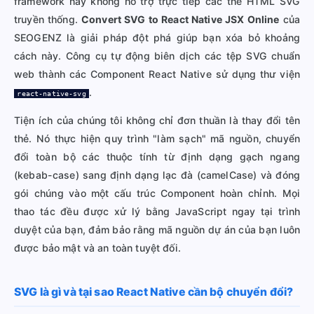
framework này không hỗ trợ trực tiếp các thẻ HTML SVG
truyền thống.
Convert SVG to React Native JSX Online
của
SEOGENZ là giải pháp đột phá giúp bạn xóa bỏ khoảng
cách này. Công cụ tự động biên dịch các tệp SVG chuẩn
web thành các Component React Native sử dụng thư viện
.
react-native-svg
Tiện ích của chúng tôi không chỉ đơn thuần là thay đổi tên
thẻ. Nó thực hiện quy trình "làm sạch" mã nguồn, chuyển
đổi toàn bộ các thuộc tính từ định dạng gạch ngang
(kebab-case) sang định dạng lạc đà (camelCase) và đóng
gói chúng vào một cấu trúc Component hoàn chỉnh. Mọi
thao tác đều được xử lý bằng JavaScript ngay tại trình
duyệt của bạn, đảm bảo rằng mã nguồn dự án của bạn luôn
được bảo mật và an toàn tuyệt đối.
SVG là gì và tại sao React Native cần bộ chuyển đổi?