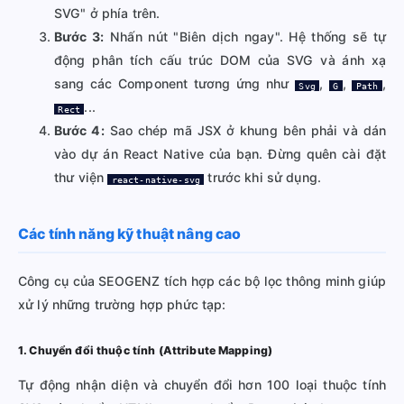
SVG" ở phía trên.
Bước 3:
Nhấn nút "Biên dịch ngay". Hệ thống sẽ tự
động phân tích cấu trúc DOM của SVG và ánh xạ
sang các Component tương ứng như
,
,
,
Svg
G
Path
...
Rect
Bước 4:
Sao chép mã JSX ở khung bên phải và dán
vào dự án React Native của bạn. Đừng quên cài đặt
thư viện
trước khi sử dụng.
react-native-svg
Các tính năng kỹ thuật nâng cao
Công cụ của SEOGENZ tích hợp các bộ lọc thông minh giúp
xử lý những trường hợp phức tạp:
1. Chuyển đổi thuộc tính (Attribute Mapping)
Tự động nhận diện và chuyển đổi hơn 100 loại thuộc tính