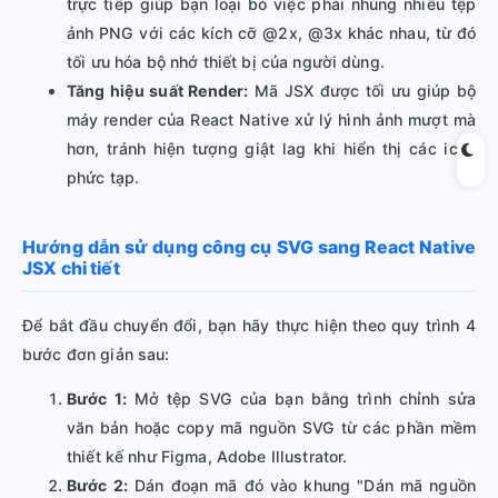
trực tiếp giúp bạn loại bỏ việc phải nhúng nhiều tệp
ảnh PNG với các kích cỡ @2x, @3x khác nhau, từ đó
tối ưu hóa bộ nhớ thiết bị của người dùng.
Tăng hiệu suất Render:
Mã JSX được tối ưu giúp bộ
máy render của React Native xử lý hình ảnh mượt mà
hơn, tránh hiện tượng giật lag khi hiển thị các icon
phức tạp.
Hướng dẫn sử dụng công cụ SVG sang React Native
JSX chi tiết
Để bắt đầu chuyển đổi, bạn hãy thực hiện theo quy trình 4
bước đơn giản sau:
Bước 1:
Mở tệp SVG của bạn bằng trình chỉnh sửa
văn bản hoặc copy mã nguồn SVG từ các phần mềm
thiết kế như Figma, Adobe Illustrator.
Bước 2:
Dán đoạn mã đó vào khung "Dán mã nguồn