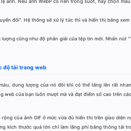
ỷ lệ ảnh. Nếu ảnh WebP có nền trong suốt, hãy chọn màu
yển đổi". Hệ thống sẽ xử lý tức thì và hiển thị bảng xem
lượng cũng như độ phân giải của tệp tin mới. Nhấn nút "Tả
c độ tải trang web
àu, dung lượng của nó đôi khi có thể tăng lên rất nhan
ng web của bạn luôn mượt mà và đạt điểm số cao trên các
ều rộng của ảnh GIF ở mức vừa đủ hiển thị trên giao diện
dụng kích thước quá lớn chỉ làm lãng phí băng thông tải 