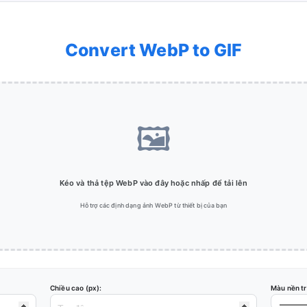
Convert WebP to GIF
🖼️
Kéo và thả tệp WebP vào đây hoặc nhấp để tải lên
Hỗ trợ các định dạng ảnh WebP từ thiết bị của bạn
Chiều cao (px):
Màu nền tr