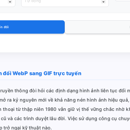
ển đổi
n đổi WebP sang GIF trực tuyến
uyền thông đòi hỏi các định dạng hình ảnh liên tục đổi 
mở ra kỷ nguyên mới về khả năng nén hình ảnh hiệu quả, 
 thoại từ thập niên 1980 vẫn giữ vị thế vững chắc nhờ k
ử cũ và các trình duyệt lâu đời. Việc sử dụng công cụ ch
 trở ngại kỹ thuật nào.