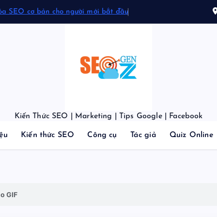
óa SEO cơ bản cho người mới bắt đầu
Kiến Thức SEO | Marketing | Tips Google | Facebook
iệu
Kiến thức SEO
Công cụ
Tác giả
Quiz Online
o GIF