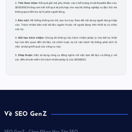
2.
Tính tham khảo:
Kết quả giải mã phụ thuộc vào chất lượng chuỗi Base64 đầu vào.
SEOGENZ không cam kết kết quả sẽ phù hợp cho mọi hệ thống nghiệp vụ đặc thù mà
không qua kiểm tra lại từ phía người dùng.
3.
Bảo mật:
Hệ thống không lưu trữ, sao lưu hay theo dõi nội dung người dùng nhập
vào. Trách nhiệm bảo mật dữ liệu nguồn thuộc về người dùng trên thiết bị cá nhân
của họ.
4.
Giới hạn trách nhiệm:
Chúng tôi không chịu trách nhiệm pháp lý cho bất kỳ thiệt
hại nào liên quan đến dữ liệu, tài chính hoặc sự cố vận hành hệ thống phát sinh từ
việc sử dụng kết quả của công cụ này.
5.
Chấp thuận:
Việc sử dụng công cụ đồng nghĩa với việc bạn đã đọc và đồng ý với
các điều khoản miễn trừ trách nhiệm pháp lý của SEOGENZ.
Về SEO GenZ
SEO GenZ - Cộng Đồng Học Tập SEO