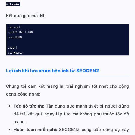
WRtaW4=
Kết quả giải mã INI:
[server]

ip=192.168.1.100

port=8080

[auth]

user=admin
Lợi ích khi lựa chọn tiện ích từ SEOGENZ
Chúng tôi cam kết mang lại trải nghiệm tốt nhất cho cộng
đồng công nghệ:
Tốc độ tức thì:
Tận dụng sức mạnh thiết bị người dùng
để trả kết quả ngay lập tức mà không phụ thuộc tốc độ
mạng.
Hoàn toàn miễn phí:
SEOGENZ cung cấp công cụ này