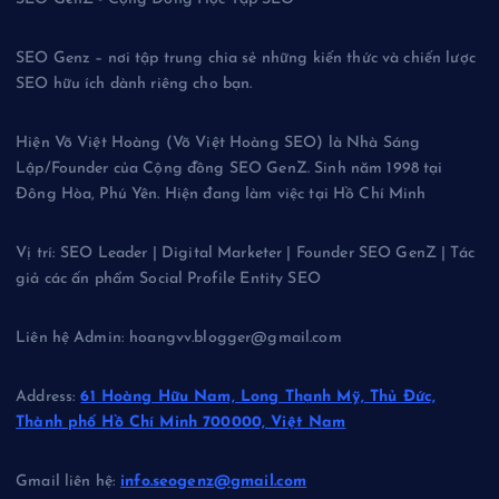
SEO Genz – nơi tập trung chia sẻ những kiến thức và chiến lược
SEO hữu ích dành riêng cho bạn.
Hiện Võ Việt Hoàng (Võ Việt Hoàng SEO) là Nhà Sáng
Lập/Founder của Cộng đồng SEO GenZ. Sinh năm 1998 tại
Đông Hòa, Phú Yên. Hiện đang làm việc tại Hồ Chí Minh
Vị trí: SEO Leader | Digital Marketer | Founder SEO GenZ | Tác
giả các ấn phẩm Social Profile Entity SEO
Liên hệ Admin: hoangvv.blogger@gmail.com
Address:
61 Hoàng Hữu Nam, Long Thạnh Mỹ, Thủ Đức,
Thành phố Hồ Chí Minh 700000, Việt Nam
Gmail liên hệ:
info.seogenz@gmail.com