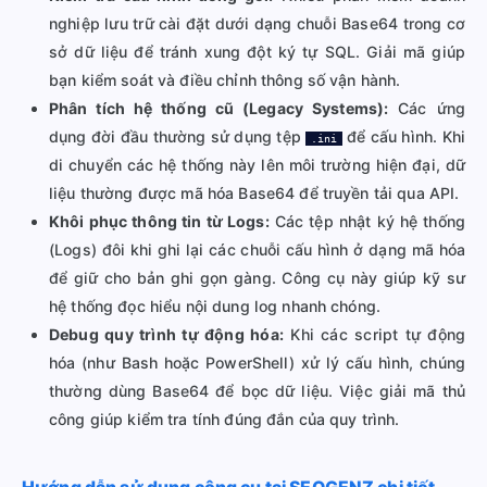
nghiệp lưu trữ cài đặt dưới dạng chuỗi Base64 trong cơ
sở dữ liệu để tránh xung đột ký tự SQL. Giải mã giúp
bạn kiểm soát và điều chỉnh thông số vận hành.
Phân tích hệ thống cũ (Legacy Systems):
Các ứng
dụng đời đầu thường sử dụng tệp
để cấu hình. Khi
.ini
di chuyển các hệ thống này lên môi trường hiện đại, dữ
liệu thường được mã hóa Base64 để truyền tải qua API.
Khôi phục thông tin từ Logs:
Các tệp nhật ký hệ thống
(Logs) đôi khi ghi lại các chuỗi cấu hình ở dạng mã hóa
để giữ cho bản ghi gọn gàng. Công cụ này giúp kỹ sư
hệ thống đọc hiểu nội dung log nhanh chóng.
Debug quy trình tự động hóa:
Khi các script tự động
hóa (như Bash hoặc PowerShell) xử lý cấu hình, chúng
thường dùng Base64 để bọc dữ liệu. Việc giải mã thủ
công giúp kiểm tra tính đúng đắn của quy trình.