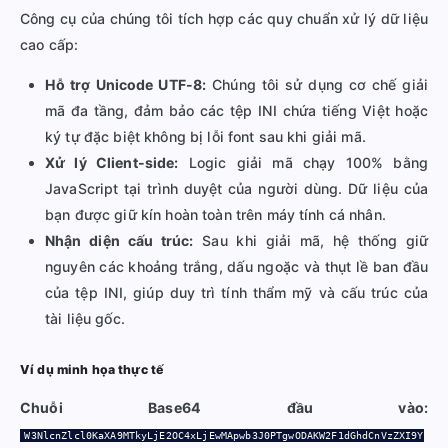
Công cụ của chúng tôi tích hợp các quy chuẩn xử lý dữ liệu
cao cấp:
Hỗ trợ Unicode UTF-8:
Chúng tôi sử dụng cơ chế giải
mã đa tầng, đảm bảo các tệp INI chứa tiếng Việt hoặc
ký tự đặc biệt không bị lỗi font sau khi giải mã.
Xử lý Client-side:
Logic giải mã chạy 100% bằng
JavaScript tại trình duyệt của người dùng. Dữ liệu của
bạn được giữ kín hoàn toàn trên máy tính cá nhân.
Nhận diện cấu trúc:
Sau khi giải mã, hệ thống giữ
nguyên các khoảng trắng, dấu ngoặc và thụt lề ban đầu
của tệp INI, giúp duy trì tính thẩm mỹ và cấu trúc của
tài liệu gốc.
Ví dụ minh họa thực tế
Chuỗi Base64 đầu vào:
W3NlcnZlcl0KaXA9MTkyLjE2OC4xLjEwMApwb3J0PTgwODAKW2F1dGhdCnVzZXI9Y