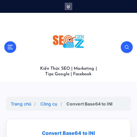
S
k
i
p
t
o
c
o
n
t
Kiến Thức SEO | Marketing |
e
Tips Google | Facebook
n
t
Trang chủ
/
Công cụ
/
Convert Base64 to INI
Convert Base64 to INI