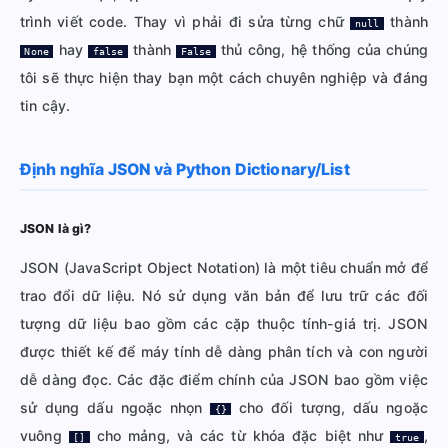
trình viết code. Thay vì phải đi sửa từng chữ
thành
null
hay
thành
thủ công, hệ thống của chúng
None
false
False
tôi sẽ thực hiện thay bạn một cách chuyên nghiệp và đáng
tin cậy.
Định nghĩa JSON và Python Dictionary/List
JSON là gì?
JSON (JavaScript Object Notation) là một tiêu chuẩn mở để
trao đổi dữ liệu. Nó sử dụng văn bản để lưu trữ các đối
tượng dữ liệu bao gồm các cặp thuộc tính-giá trị. JSON
được thiết kế để máy tính dễ dàng phân tích và con người
dễ dàng đọc. Các đặc điểm chính của JSON bao gồm việc
sử dụng dấu ngoặc nhọn
cho đối tượng, dấu ngoặc
{}
vuông
cho mảng, và các từ khóa đặc biệt như
,
[]
true