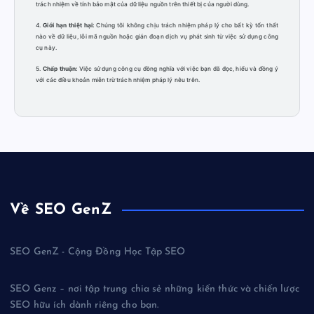
trách nhiệm về tính bảo mật của dữ liệu nguồn trên thiết bị của người dùng.
4.
Giới hạn thiệt hại:
Chúng tôi không chịu trách nhiệm pháp lý cho bất kỳ tổn thất
nào về dữ liệu, lỗi mã nguồn hoặc gián đoạn dịch vụ phát sinh từ việc sử dụng công
cụ này.
5.
Chấp thuận:
Việc sử dụng công cụ đồng nghĩa với việc bạn đã đọc, hiểu và đồng ý
với các điều khoản miễn trừ trách nhiệm pháp lý nêu trên.
Về SEO GenZ
SEO GenZ - Cộng Đồng Học Tập SEO
SEO Genz – nơi tập trung chia sẻ những kiến thức và chiến lược
SEO hữu ích dành riêng cho bạn.