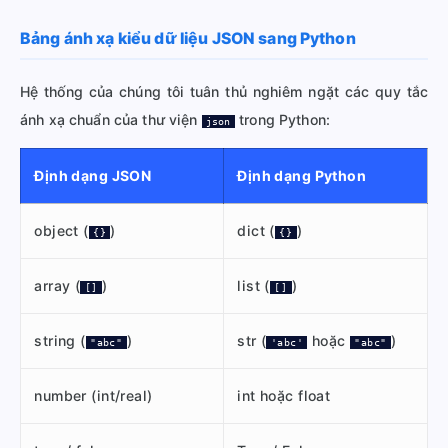
Bảng ánh xạ kiểu dữ liệu JSON sang Python
Hệ thống của chúng tôi tuân thủ nghiêm ngặt các quy tắc
ánh xạ chuẩn của thư viện
trong Python:
json
Định dạng JSON
Định dạng Python
object (
)
dict (
)
{}
{}
array (
)
list (
)
[]
[]
string (
)
str (
hoặc
)
"abc"
'abc'
"abc"
number (int/real)
int hoặc float