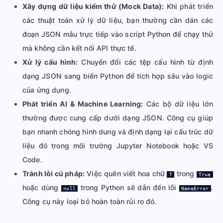
Xây dựng dữ liệu kiểm thử (Mock Data):
Khi phát triển
các thuật toán xử lý dữ liệu, bạn thường cần dán các
đoạn JSON mẫu trực tiếp vào script Python để chạy thử
mà không cần kết nối API thực tế.
Xử lý cấu hình:
Chuyển đổi các tệp cấu hình từ định
dạng JSON sang biến Python để tích hợp sâu vào logic
của ứng dụng.
Phát triển AI & Machine Learning:
Các bộ dữ liệu lớn
thường được cung cấp dưới dạng JSON. Công cụ giúp
bạn nhanh chóng hình dung và định dạng lại cấu trúc dữ
liệu đó trong môi trường Jupyter Notebook hoặc VS
Code.
Tránh lỗi cú pháp:
Việc quên viết hoa chữ
trong
T
True
hoặc dùng
trong Python sẽ dẫn đến lỗi
.
null
NameError
Công cụ này loại bỏ hoàn toàn rủi ro đó.