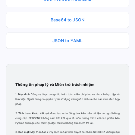
Base64 to JSON
JSON to YAML
Thông tin pháp lý và Miễn trừ trách nhiệm
1.
Mục đích:
Công cụ được cung cấp hoàn toàn miễn phí phục vụ nhu cầu học tập và
làm việc. Người dùng có quyền tự do sử dụng mã nguồn sinh ra cho các mục đích hợp
pháp.
2.
Tính tham khảo:
Kết quả được tạo ra tự động dựa trên mẫu dữ liệu do người dùng
cung cấp. SEOGENZ không cam kết kết quả sẽ luôn tương thích với các phiên bản
Python cũ hoặc các thư viện đặc thù mà không qua kiểm tra lại.
3.
Bảo mật:
Mọi thao tác xử lý diễn ra tại trình duyệt cá nhân. SEOGENZ không chịu