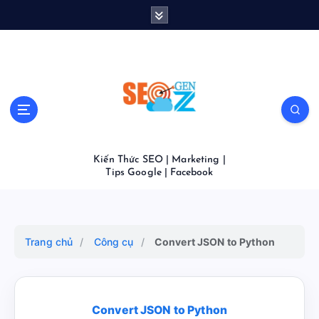
S
k
i
p
t
o
c
o
n
t
Kiến Thức SEO | Marketing |
e
Tips Google | Facebook
n
t
Trang chủ
/
Công cụ
/
Convert JSON to Python
Convert JSON to Python