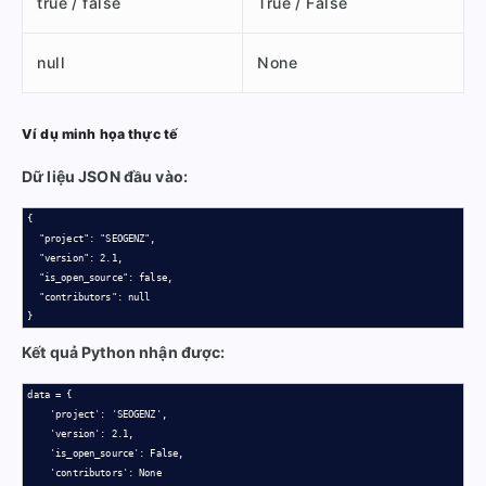
true / false
True / False
null
None
Ví dụ minh họa thực tế
Dữ liệu JSON đầu vào:
{

  "project": "SEOGENZ",

  "version": 2.1,

  "is_open_source": false,

  "contributors": null

}
Kết quả Python nhận được:
data = {

    'project': 'SEOGENZ',

    'version': 2.1,

    'is_open_source': False,

    'contributors': None
