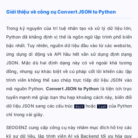
Giới thiệu về công cụ Convert JSON to Python
Trong kỷ nguyên của trí tuệ nhân tạo và xử lý dữ liệu lớn,
Python đã khẳng định vị thế là ngôn ngữ lập trình phổ biến
bậc nhất. Tuy nhiên, nguồn dữ liệu đầu vào từ các website,
ứng dụng di động và API hầu hết vẫn sử dụng định dạng
JSON. Mặc dù hai định dạng này có vẻ ngoài khá tương
đồng, nhưng sự khác biệt về cú pháp cốt lõi khiến các lập
trình viên không thể sao chép trực tiếp dữ liệu JSON vào
mã nguồn Python.
Convert JSON to Python
là tiện ích trực
tuyến mạnh mẽ giúp bạn thu hẹp khoảng cách này, biến đổi
dữ liệu JSON sang các cấu trúc
hoặc
của Python
dict
list
chỉ trong vài giây.
SEOGENZ cung cấp công cụ này nhằm mục đích hỗ trợ các
kỹ sư dữ liệu, lập trình viên AI và Backend tối ưu hóa quy