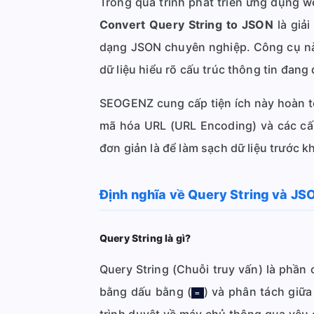
Trong quá trình phát triển ứng dụng we
Convert Query String to JSON
là giả
dạng JSON chuyên nghiệp. Công cụ này 
dữ liệu hiểu rõ cấu trúc thông tin đang 
SEOGENZ cung cấp tiện ích này hoàn to
mã hóa URL (URL Encoding) và các cấ
đơn giản là để làm sạch dữ liệu trước 
Định nghĩa về Query String và JS
Query String là gì?
Query String (Chuỗi truy vấn) là phần
bằng dấu bằng (
) và phân tách giữa
=