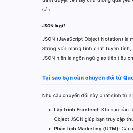
trình duyệt về máy chủ thông qua yêu 
sắc.
JSON là gì?
JSON (JavaScript Object Notation) là m
String vốn mang tính chất tuyến tính
JSON hiện là ngôn ngữ giao tiếp tiêu c
Tại sao bạn cần chuyển đổi từ Qu
Nhu cầu chuyển đổi này phát sinh từ nh
Lập trình Frontend:
Khi bạn cần l
Object JSON giúp bạn truy cập th
Phân tích Marketing (UTM):
Các đ