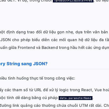
cầu GET. Ví dụ, trong chuỗi
, dữ li
?product=123&color=red
ột định dạng trao đổi dữ liệu gọn nhẹ, dựa trên văn bản
, JSON cho phép biểu diễn các mối quan hệ dữ liệu đa t
huẩn giữa Frontend và Backend trong hầu hết các ứng dụn
ery String sang JSON?
iều tình huống thực tế trong công việc:
ấy các tham số từ URL để xử lý logic trong React, Vue h
uộc tính dễ dàng bằng cú pháp
.
data.parameterName
ường link quảng cáo thường chứa chuỗi UTM rất dài. C