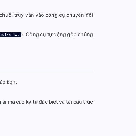
n chuỗi truy vấn vào công cụ chuyển đổi
). Công cụ tự động gộp chúng
=1&ids[]=2
của bạn.
i mã các ký tự đặc biệt và tái cấu trúc