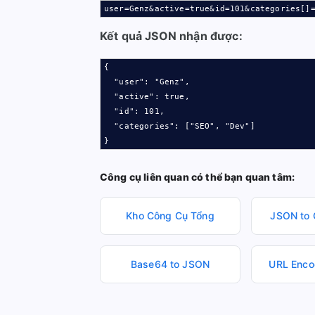
user=Genz&active=true&id=101&categories[]
Kết quả JSON nhận được:
{

  "user": "Genz",

  "active": true,

  "id": 101,

  "categories": ["SEO", "Dev"]

}
Công cụ liên quan có thể bạn quan tâm:
Kho Công Cụ Tổng
JSON to 
Base64 to JSON
URL Enco