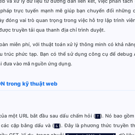
b và xử lý dữ liệu từ đường dẫn liên kết, việc phân tách
i pháp trực tuyến mạnh mẽ giúp bạn chuyển đổi những 
đóng vai trò quan trọng trong việc hỗ trợ lập trình viê
được truyền tải qua thanh địa chỉ trình duyệt.
àn miễn phí, với thuật toán xử lý thông minh có khả năng
u trúc phức tạp. Bạn có thể sử dụng công cụ để debug 
khi đưa vào mã nguồn ứng dụng.
ON trong kỹ thuật web
 của một URL bắt đầu sau dấu chấm hỏi (
). Nó bao gồm 
?
 các cặp bằng dấu và (
). Đây là phương thức truyền th
&