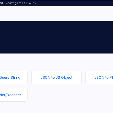
=SEO&categories[]=Dev
Query String
JSON to JS Object
JSON to P
der/Decoder