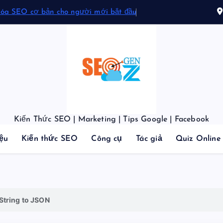
hóa SEO cơ bản cho người mới bắt đầu
Kiến Thức SEO | Marketing | Tips Google | Facebook
iệu
Kiến thức SEO
Công cụ
Tác giả
Quiz Online
String to JSON