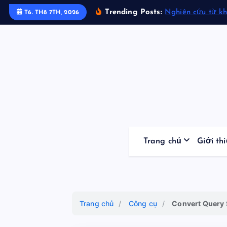
S
Trending Posts:
Nghiên cứu từ k
T6. TH8 7TH, 2026
k
i
p
t
o
c
o
n
t
Trang chủ
Giới th
e
n
t
Trang chủ
/
Công cụ
/
Convert Query 