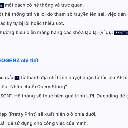
một cách có hệ thống và trực quan.
um
t hệ thống trả về lỗi do tham số truyền lên sai, việc dá
 ký tự bị lỗi hoặc thiếu sót.
hường biểu diễn mảng bằng các khóa lặp lại (ví dụ:
ids[]
EOGENZ chi tiết
au dấu
từ thanh địa chỉ trình duyệt hoặc từ tài liệu API 
?
iệu "Nhập chuỗi Query String".
N". Hệ thống sẽ thực hiện quá trình URL Decoding để giả
p (Pretty Print) sẽ xuất hiện ở ô phía dưới.
uả" để sử dụng cho công việc của mình.