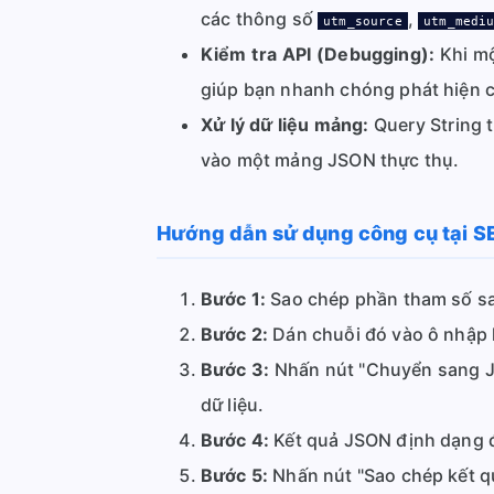
các thông số
,
utm_source
utm_medi
Kiểm tra API (Debugging):
Khi mộ
giúp bạn nhanh chóng phát hiện các
Xử lý dữ liệu mảng:
Query String t
vào một mảng JSON thực thụ.
Hướng dẫn sử dụng công cụ tại S
Bước 1:
Sao chép phần tham số s
Bước 2:
Dán chuỗi đó vào ô nhập l
Bước 3:
Nhấn nút "Chuyển sang JSO
dữ liệu.
Bước 4:
Kết quả JSON định dạng đẹ
Bước 5:
Nhấn nút "Sao chép kết q