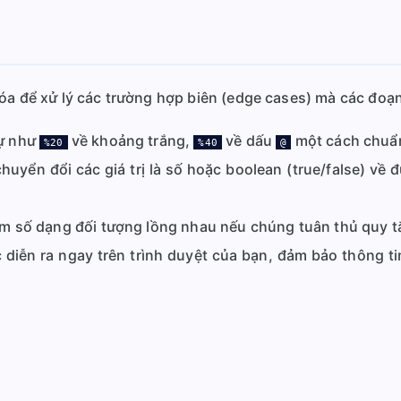
hóa để xử lý các trường hợp biên (edge cases) mà các đo
ự như
về khoảng trắng,
về dấu
một cách chuẩn
%20
%40
@
uyển đổi các giá trị là số hoặc boolean (true/false) về đ
m số dạng đối tượng lồng nhau nếu chúng tuân thủ quy tắ
 diễn ra ngay trên trình duyệt của bạn, đảm bảo thông 