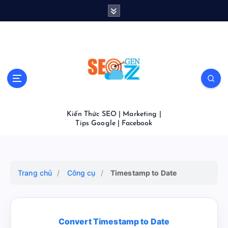
S
k
i
p
t
o
c
o
n
t
Kiến Thức SEO | Marketing |
e
Tips Google | Facebook
n
t
Trang chủ
/
Công cụ
/
Timestamp to Date
Convert Timestamp to Date