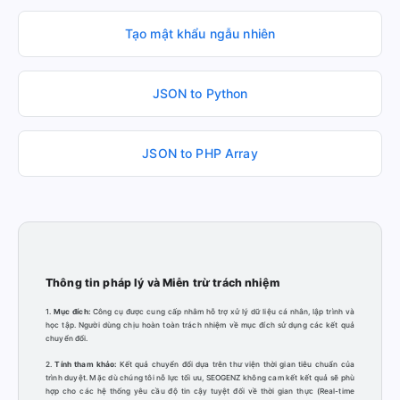
Tạo mật khẩu ngẫu nhiên
JSON to Python
JSON to PHP Array
Thông tin pháp lý và Miễn trừ trách nhiệm
1.
Mục đích:
Công cụ được cung cấp nhằm hỗ trợ xử lý dữ liệu cá nhân, lập trình và
học tập. Người dùng chịu hoàn toàn trách nhiệm về mục đích sử dụng các kết quả
chuyển đổi.
2.
Tính tham khảo:
Kết quả chuyển đổi dựa trên thư viện thời gian tiêu chuẩn của
trình duyệt. Mặc dù chúng tôi nỗ lực tối ưu, SEOGENZ không cam kết kết quả sẽ phù
hợp cho các hệ thống yêu cầu độ tin cậy tuyệt đối về thời gian thực (Real-time