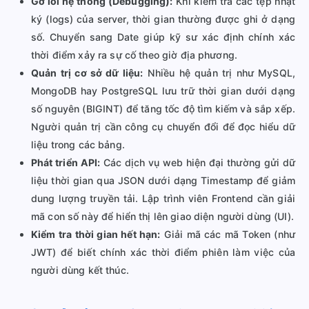
Gỡ lỗi hệ thống (Debugging):
Khi kiểm tra các tệp nhật
ký (logs) của server, thời gian thường được ghi ở dạng
số. Chuyển sang Date giúp kỹ sư xác định chính xác
thời điểm xảy ra sự cố theo giờ địa phương.
Quản trị cơ sở dữ liệu:
Nhiều hệ quản trị như MySQL,
MongoDB hay PostgreSQL lưu trữ thời gian dưới dạng
số nguyên (BIGINT) để tăng tốc độ tìm kiếm và sắp xếp.
Người quản trị cần công cụ chuyển đổi để đọc hiểu dữ
liệu trong các bảng.
Phát triển API:
Các dịch vụ web hiện đại thường gửi dữ
liệu thời gian qua JSON dưới dạng Timestamp để giảm
dung lượng truyền tải. Lập trình viên Frontend cần giải
mã con số này để hiển thị lên giao diện người dùng (UI).
Kiểm tra thời gian hết hạn:
Giải mã các mã Token (như
JWT) để biết chính xác thời điểm phiên làm việc của
người dùng kết thúc.