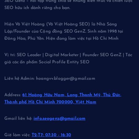
SEO Genz – nơi tập trung chia sẻ những kiến thức và chiến lược
SEO hữu ích dành riêng cho bạn.
Hiện Võ Việt Hoàng (Võ Việt Hoàng SEO) là Nhà Sáng
Lập/Founder của Cộng đồng SEO GenZ. Sinh năm 1998 tại
Đông Hòa, Phú Yên. Hiện đang làm việc tại Hồ Chí Minh
Vị trí: SEO Leader | Digital Marketer | Founder SEO GenZ | Tác
giả các ấn phẩm Social Profile Entity SEO
Liên hệ Admin: hoangvv.blogger@gmail.com
Address:
61 Hoàng Hữu Nam, Long Thạnh Mỹ, Thủ Đức,
Thành phố Hồ Chí Minh 700000, Việt Nam
Gmail liên hệ:
info.seogenz@gmail.com
Giờ làm việc:
T2-T7: 07:30 - 16:30