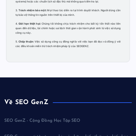
systems) hoặc các chuẩn lịch sử đặc thù mà không qua kiểm tra lại.
3.
Trách nhiệm bảo mật:
Mọi thao tác diễn ra tại trình duyệt khách. Người dùng cần
tự bảo vệ thông tin nguồn trên thiết bị của mình.
4.
Giới hạn thiệt hại:
Chúng tôi không chịu trách nhiệm cho bất kỳ tổn thất nào liên
quan đến dữ liệu, tài chính hoặc sai lệch thời gian vận hành phát sinh từ việc sử dụng
công cụ này.
5.
Chấp thuận:
Việc sử dụng công cụ đồng nghĩa với việc bạn đã đọc và đồng ý với
các điều khoản miễn trừ trách nhiệm pháp lý của SEOGENZ.
Về SEO GenZ
SEO GenZ - Cộng Đồng Học Tập SEO