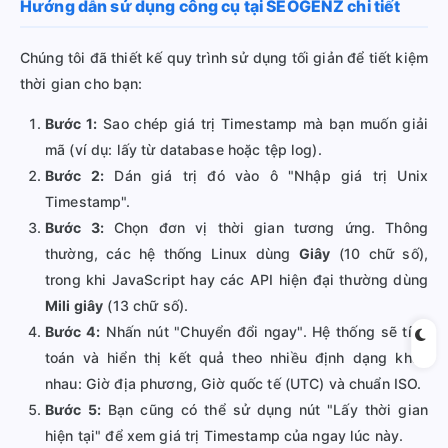
Hướng dẫn sử dụng công cụ tại SEOGENZ chi tiết
Chúng tôi đã thiết kế quy trình sử dụng tối giản để tiết kiệm
thời gian cho bạn:
Bước 1:
Sao chép giá trị Timestamp mà bạn muốn giải
mã (ví dụ: lấy từ database hoặc tệp log).
Bước 2:
Dán giá trị đó vào ô "Nhập giá trị Unix
Timestamp".
Bước 3:
Chọn đơn vị thời gian tương ứng. Thông
thường, các hệ thống Linux dùng
Giây
(10 chữ số),
trong khi JavaScript hay các API hiện đại thường dùng
Mili giây
(13 chữ số).
Bước 4:
Nhấn nút "Chuyển đổi ngay". Hệ thống sẽ tính
toán và hiển thị kết quả theo nhiều định dạng khác
nhau: Giờ địa phương, Giờ quốc tế (UTC) và chuẩn ISO.
Bước 5:
Bạn cũng có thể sử dụng nút "Lấy thời gian
hiện tại" để xem giá trị Timestamp của ngay lúc này.