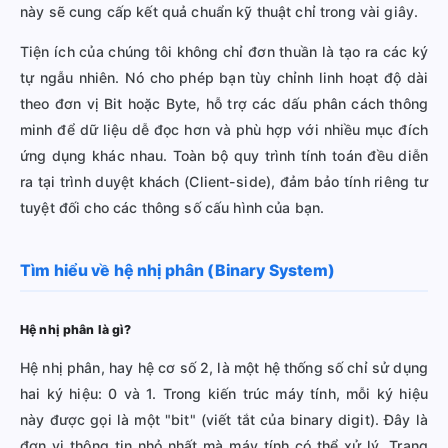
này sẽ cung cấp kết quả chuẩn kỹ thuật chỉ trong vài giây.
Tiện ích của chúng tôi không chỉ đơn thuần là tạo ra các ký
tự ngẫu nhiên. Nó cho phép bạn tùy chỉnh linh hoạt độ dài
theo đơn vị Bit hoặc Byte, hỗ trợ các dấu phân cách thông
minh để dữ liệu dễ đọc hơn và phù hợp với nhiều mục đích
ứng dụng khác nhau. Toàn bộ quy trình tính toán đều diễn
ra tại trình duyệt khách (Client-side), đảm bảo tính riêng tư
tuyệt đối cho các thông số cấu hình của bạn.
Tìm hiểu về hệ nhị phân (Binary System)
Hệ nhị phân là gì?
Hệ nhị phân, hay hệ cơ số 2, là một hệ thống số chỉ sử dụng
hai ký hiệu: 0 và 1. Trong kiến trúc máy tính, mỗi ký hiệu
này được gọi là một "bit" (viết tắt của binary digit). Đây là
đơn vị thông tin nhỏ nhất mà máy tính có thể xử lý. Trạng