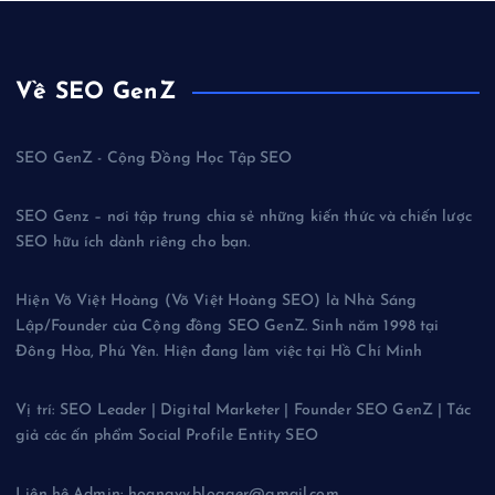
Về SEO GenZ
SEO GenZ - Cộng Đồng Học Tập SEO
SEO Genz – nơi tập trung chia sẻ những kiến thức và chiến lược
SEO hữu ích dành riêng cho bạn.
Hiện Võ Việt Hoàng (Võ Việt Hoàng SEO) là Nhà Sáng
Lập/Founder của Cộng đồng SEO GenZ. Sinh năm 1998 tại
Đông Hòa, Phú Yên. Hiện đang làm việc tại Hồ Chí Minh
Vị trí: SEO Leader | Digital Marketer | Founder SEO GenZ | Tác
giả các ấn phẩm Social Profile Entity SEO
Liên hệ Admin: hoangvv.blogger@gmail.com