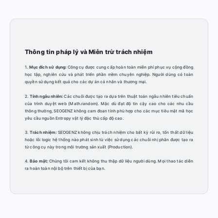
Thông tin pháp lý và Miễn trừ trách nhiệm
1.
Mục đích sử dụng:
Công cụ được cung cấp hoàn toàn miễn phí phục vụ cộng đồng
học tập, nghiên cứu và phát triển phần mềm chuyên nghiệp. Người dùng có toàn
quyền sử dụng kết quả cho các dự án cá nhân và thương mại.
2.
Tính ngẫu nhiên:
Các chuỗi được tạo ra dựa trên thuật toán ngẫu nhiên tiêu chuẩn
của trình duyệt web (Math.random). Mặc dù đạt độ tin cậy cao cho các nhu cầu
thông thường, SEOGENZ không cam đoan tính phù hợp cho các mục tiêu mật mã học
yêu cầu nguồn Entropy vật lý đặc thù cấp độ cao.
3.
Trách nhiệm:
SEOGENZ không chịu trách nhiệm cho bất kỳ rủi ro, tổn thất dữ liệu
hoặc lỗi logic hệ thống nào phát sinh từ việc sử dụng các chuỗi nhị phân được tạo ra
từ công cụ này trong môi trường sản xuất (Production).
4.
Bảo mật:
Chúng tôi cam kết không thu thập dữ liệu người dùng. Mọi thao tác diễn
ra hoàn toàn nội bộ trên thiết bị của bạn.