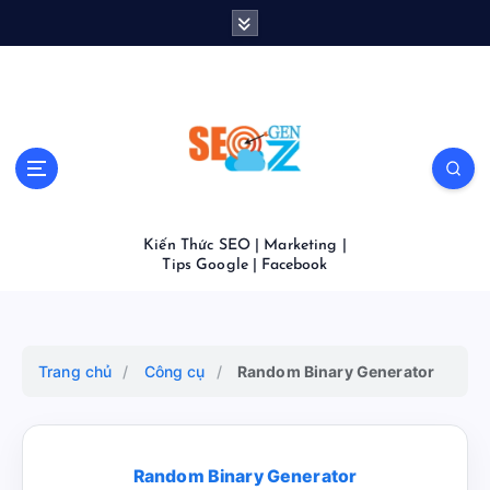
S
k
i
p
t
o
c
o
n
t
Kiến Thức SEO | Marketing |
e
Tips Google | Facebook
n
t
Trang chủ
/
Công cụ
/
Random Binary Generator
Random Binary Generator