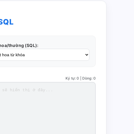
 SQL
hoa/thường (SQL):
Ký tự: 0 | Dòng: 0