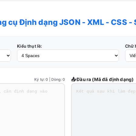
g cụ Định dạng JSON - XML - CSS -
Kiểu thụt lề:
Chữ 
📤 Đầu ra (Mã đã định dạng)
Ký tự: 0 | Dòng: 0