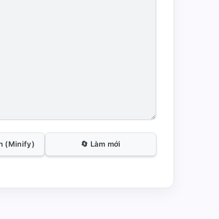
 (Minify)
🔄 Làm mới