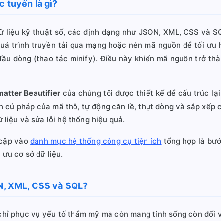
c tuyến là gì?
 dữ liệu kỹ thuật số, các định dạng như JSON, XML, CSS và 
á trình truyền tải qua mạng hoặc nén mã nguồn để tối ưu h
ầu dòng (thao tác minify). Điều này khiến mã nguồn trở thà
atter Beautifier
của chúng tôi được thiết kế để cấu trúc lạ
ch cú pháp của mã thô, tự động căn lề, thụt dòng và sắp xếp 
 liệu và sửa lỗi hệ thống hiệu quả.
 cập vào
danh mục hệ thống công cụ tiện ích
tổng hợp là bướ
 ưu cơ sở dữ liệu.
ON, XML, CSS và SQL?
 chỉ phục vụ yếu tố thẩm mỹ mà còn mang tính sống còn đối 