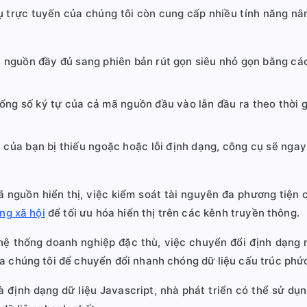
ụ trực tuyến của chúng tôi còn cung cấp nhiều tính năng nâ
guồn đầy đủ sang phiên bản rút gọn siêu nhỏ gọn bằng cách
ng số ký tự của cả mã nguồn đầu vào lẫn đầu ra theo thời g
ủa bạn bị thiếu ngoặc hoặc lỗi định dạng, công cụ sẽ ngay lậ
 nguồn hiển thị, việc kiểm soát tài nguyên đa phương tiện 
ng xã hội
để tối ưu hóa hiển thị trên các kênh truyền thông.
ệ thống doanh nghiệp đặc thù, việc chuyển đổi định dạng r
 chúng tôi để chuyển đổi nhanh chóng dữ liệu cấu trúc phức
à định dạng dữ liệu Javascript, nhà phát triển có thể sử dụ