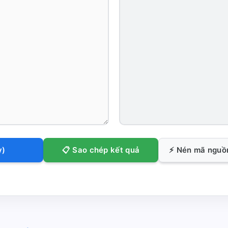
y)
📋 Sao chép kết quả
⚡ Nén mã nguồn