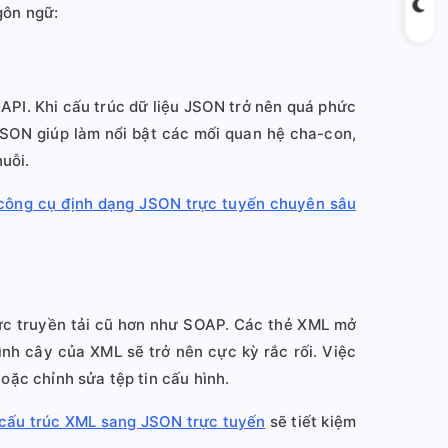
gôn ngữ:
 API. Khi cấu trúc dữ liệu JSON trở nên quá phức
 JSON giúp làm nổi bật các mối quan hệ cha-con,
uỗi.
công cụ định dạng JSON trực tuyến chuyên sâu
hức truyền tải cũ hơn như SOAP. Các thẻ XML mở
nh cây của XML sẽ trở nên cực kỳ rắc rối. Việc
hoặc chỉnh sửa tệp tin cấu hình.
 cấu trúc XML sang JSON trực tuyến
sẽ tiết kiệm