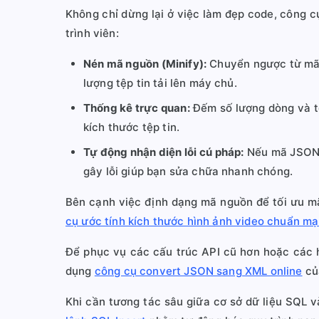
Không chỉ dừng lại ở việc làm đẹp code, công c
trình viên:
Nén mã nguồn (Minify):
Chuyển ngược từ mã n
lượng tệp tin tải lên máy chủ.
Thống kê trực quan:
Đếm số lượng dòng và tổ
kích thước tệp tin.
Tự động nhận diện lỗi cú pháp:
Nếu mã JSON c
gây lỗi giúp bạn sửa chữa nhanh chóng.
Bên cạnh việc định dạng mã nguồn để tối ưu mã
cụ ước tính kích thước hình ảnh video chuẩn mạ
Để phục vụ các cấu trúc API cũ hơn hoặc các h
dụng
công cụ convert JSON sang XML online
của
Khi cần tương tác sâu giữa cơ sở dữ liệu SQL v