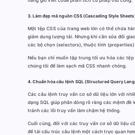
hàng giờ viết code phân tích cú pháp thủ công.
3. Làm đẹp mã nguồn CSS (Cascading Style Sheets
Một tệp CSS của trang web lớn có thể chứa hàng
giảm dung lượng tải. Nhưng khi cần sửa đổi gia
các bộ chọn (selectors), thuộc tính (properties) 
Nếu bạn chỉ muốn tập trung tối ưu hóa các tệp 
chúng tôi để làm sạch mã CSS nhanh chóng.
4. Chuẩn hóa câu lệnh SQL (Structured Query Lan
Các câu lệnh truy vấn cơ sở dữ liệu lớn với nh
dạng SQL giúp phân dòng rõ ràng các mệnh đề k
tránh các lỗi truy vấn làm chậm hệ thống.
Cuối cùng, đối với các truy vấn cơ sở dữ liệu
để tái cấu trúc câu lệnh một cách trực quan hơn