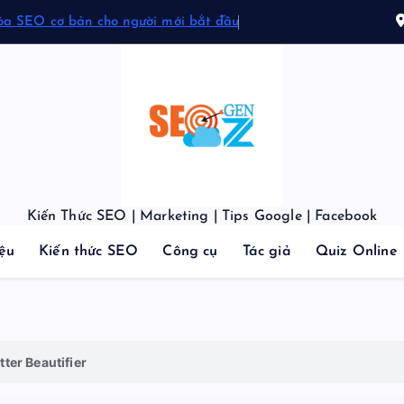
óa SEO cơ bản cho người mới bắt đầu
Kiến Thức SEO | Marketing | Tips Google | Facebook
iệu
Kiến thức SEO
Công cụ
Tác giả
Quiz Online
ter Beautifier