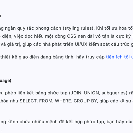
)
 ngàn quy tắc phong cách (styling rules). Khi tối ưu hóa tố
o diện, việc đọc hiểu một dòng CSS nén dài vô tận là cực kỳ
và giá trị, giúp các nhà phát triển UI/UX kiểm soát cấu trúc g
thiết kế giao diện dạng bảng tính, hãy truy cập
tiện ích tố
guage)
iều phép liên kết bảng phức tạp (JOIN, UNION, subqueries) r
hóa như SELECT, FROM, WHERE, GROUP BY, giúp các kỹ sư dữ 
 cồng kềnh chứa nhiều mệnh đề kết hợp phức tạp, bạn hãy d
.