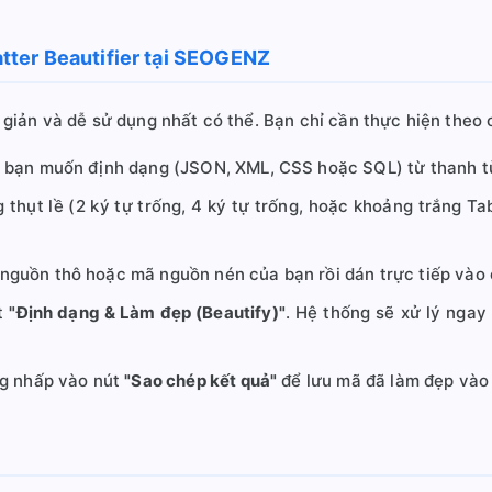
ter Beautifier tại SEOGENZ
i giản và dễ sử dụng nhất có thể. Bạn chỉ cần thực hiện theo
 bạn muốn định dạng (JSON, XML, CSS hoặc SQL) từ thanh tù
 thụt lề (2 ký tự trống, 4 ký tự trống, hoặc khoảng trắng T
guồn thô hoặc mã nguồn nén của bạn rồi dán trực tiếp vào 
t
"Định dạng & Làm đẹp (Beautify)"
. Hệ thống sẽ xử lý ngay 
g nhấp vào nút
"Sao chép kết quả"
để lưu mã đã làm đẹp vào