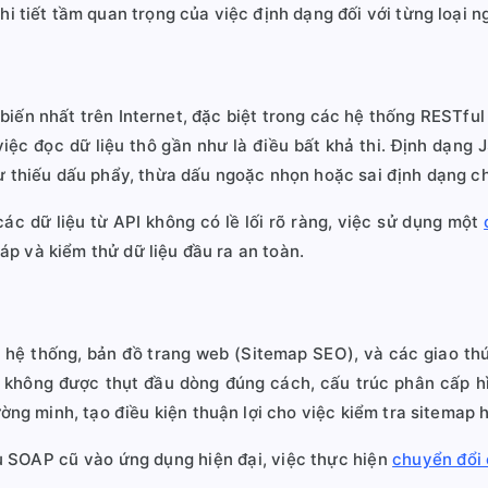
i tiết tầm quan trọng của việc định dạng đối với từng loại n
 biến nhất trên Internet, đặc biệt trong các hệ thống RESTful
 việc đọc dữ liệu thô gần như là điều bất khả thi. Định dạng
ư thiếu dấu phẩy, thừa dấu ngoặc nhọn hoặc sai định dạng ch
ác dữ liệu từ API không có lề lối rõ ràng, việc sử dụng một
háp và kiểm thử dữ liệu đầu ra an toàn.
 hệ thống, bản đồ trang web (Sitemap SEO), và các giao t
không được thụt đầu dòng đúng cách, cấu trúc phân cấp hì
ờng minh, tạo điều kiện thuận lợi cho việc kiểm tra sitemap 
 vụ SOAP cũ vào ứng dụng hiện đại, việc thực hiện
chuyển đổi