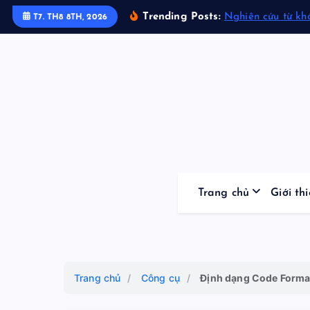
S
Trending Posts:
Nghiên cứu từ kh
T7. TH8 8TH, 2026
k
i
p
t
o
c
o
n
t
Trang chủ
Giới th
e
n
t
Trang chủ
/
Công cụ
/
Định dạng Code Format